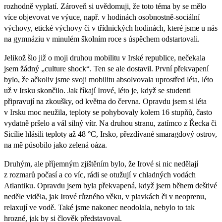
rozhodně vyplatí. Zároveň si uvědomuji, že toto téma by se mělo
více objevovat ve výuce, např. v hodinách osobnostně-sociální
výchovy, etické výchovy či v třídnických hodinách, které jsme u nás
na gymnáziu v minulém školním roce s úspěchem odstartovali.
Jelikož šlo již o moji druhou mobilitu v Irské republice, nečekala
jsem žádný „culture shock“. Ten se ale dostavil. První překvapení
bylo, že ačkoliv jsme svoji mobilitu absolvovala uprostřed léta, léto
už v Irsku skončilo. Jak říkají Irové, léto je, když se studenti
připravují na zkoušky, od května do června. Opravdu jsem si léta
v Irsku moc neužila, teploty se pohybovaly kolem 16 stupňů, často
vydatně pršelo a vál silný vítr. Na druhou stranu, zatímco z Řecka či
Sicílie hlásili teploty až 48 °C, Irsko, přezdívané smaragdový ostrov,
na mě působilo jako zelená oáza.
Druhým, ale příjemným zjištěním bylo, že Irové si nic nedělají
z rozmarů počasí a co víc, rádi se otužují v chladných vodách
Atlantiku. Opravdu jsem byla překvapená, když jsem během deštivé
neděle viděla, jak Irové různého věku, v plavkách či v neoprenu,
relaxují ve vodě. Také jsme nakonec neodolala, nebylo to tak
hrozné, jak by si člověk představoval.