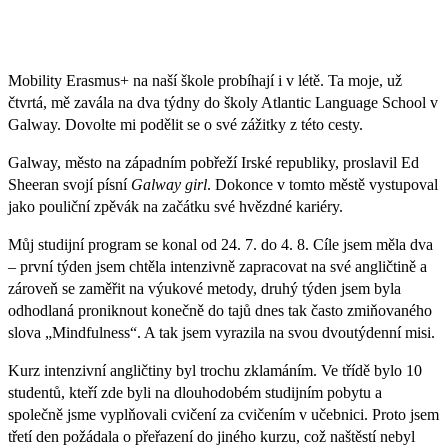
Mobility Erasmus+ na naší škole probíhají i v létě. Ta moje, už
čtvrtá, mě zavála na dva týdny do školy Atlantic Language School v
Galway. Dovolte mi podělit se o své zážitky z této cesty.
Galway, město na západním pobřeží Irské republiky, proslavil Ed
Sheeran svojí písní
Galway girl
. Dokonce v tomto městě vystupoval
jako pouliční zpěvák na začátku své hvězdné kariéry.
Můj studijní program se konal od 24. 7. do 4. 8. Cíle jsem měla dva
– první týden jsem chtěla intenzivně zapracovat na své angličtině a
zároveň se zaměřit na výukové metody, druhý týden jsem byla
odhodlaná proniknout konečně do tajů dnes tak často zmiňovaného
slova „Mindfulness“. A tak jsem vyrazila na svou dvoutýdenní misi.
Kurz intenzivní angličtiny byl trochu zklamáním. Ve třídě bylo 10
studentů, kteří zde byli na dlouhodobém studijním pobytu a
společně jsme vyplňovali cvičení za cvičením v učebnici. Proto jsem
třetí den požádala o přeřazení do jiného kurzu, což naštěstí nebyl