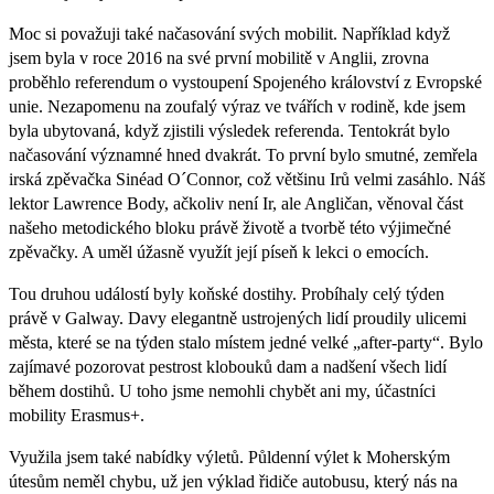
Moc si považuji také načasování svých mobilit. Například když
jsem byla v roce 2016 na své první mobilitě v Anglii, zrovna
proběhlo referendum o vystoupení Spojeného království z Evropské
unie. Nezapomenu na zoufalý výraz ve tvářích v rodině, kde jsem
byla ubytovaná, když zjistili výsledek referenda. Tentokrát bylo
načasování významné hned dvakrát. To první bylo smutné, zemřela
irská zpěvačka Sinéad O´Connor, což většinu Irů velmi zasáhlo. Náš
lektor Lawrence Body, ačkoliv není Ir, ale Angličan, věnoval část
našeho metodického bloku právě životě a tvorbě této výjimečné
zpěvačky. A uměl úžasně využít její píseň k lekci o emocích.
Tou druhou událostí byly koňské dostihy. Probíhaly celý týden
právě v Galway. Davy elegantně ustrojených lidí proudily ulicemi
města, které se na týden stalo místem jedné velké „after-party“. Bylo
zajímavé pozorovat pestrost klobouků dam a nadšení všech lidí
během dostihů. U toho jsme nemohli chybět ani my, účastníci
mobility Erasmus+.
Využila jsem také nabídky výletů. Půldenní výlet k Moherským
útesům neměl chybu, už jen výklad řidiče autobusu, který nás na