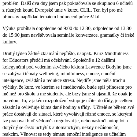
problém. Další dva dny jsem pak pokračovala se skupinou 6 učitelů
z různých koutů Evropské unie v kurzu CLIL. Ten byl pro mě
přínosný například tématem hodnocení práce žáků.
Výuka probíhala dopoledne od 9:00 do 12:30, odpoledne od 13:30
do 15:00 jsem navštěvovala semináře konverzace, gramatiky či irské
kultury.
Druhý týden žádné zklamání nepřišlo, naopak. Kurz Mindfulness
for Educators předčil má očekávání. Společně s 12 dalšími
kolegyněmi pod vedením skvělého lektora Lawrence Bodyho jsme
se zabývali tématy wellbeing, mindfulness, emoce, emoční
inteligence, zvládání a redukce stresu. Nejdřív jsme měla trochu
výčitky, že kurz, ve kterém se i meditovalo, bude spíš přínosem pro
mě než pro školu a mé studenty, ale brzy jsme si ujasnili, že opak je
pravdou. To, v jakém rozpoložení vstupuje učitel do třídy, je celkem
zásadní a ovlivňuje klima dané hodiny a třídy. Učitelé se během své
práce dostávají do situací, které vyvolávají různé emoce, se kterými
lze pracovat buď vědomě a regulovat je, nebo naskočí autopilot a
dotyčný se často uchýlí k automatickým, někdy nežádoucím,
reakcím. Věnovat se tedy tématu emoční inteligence se učitelům