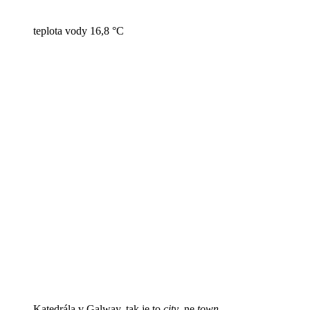
teplota vody 16,8 °C
Katedrála v Galway, tak je to
city
, ne
town