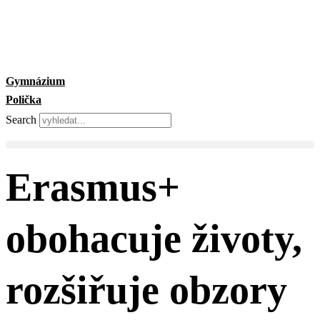
Skip
to
content
Gymnázium
Polička
Search
Erasmus+
obohacuje životy,
rozšiřuje obzory