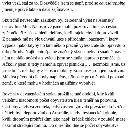
výlet vezl, stál za to. Dozvěděla jsem se např. proč se
eavesdropping
jmenuje právě takto a další zajímavosti.
Skutečně nevšedním zážitkem byl celodenní výlet na Aranský
ostrov Inis Mór. Na ostrově jsme mohli pozorovat tuleně, cestou
zpět někteří z nás zahlédli delfíny, kteří trajekt chvíli doprovázeli.
Z památek mě nejvíc uchvátil útes s přírodním „bazénem“, který
vypadal, jako kdyby ho tam někdo pracně vytesal, ale šlo opravdu o
dílo přírody. Najít tento špatně značený skvost nebylo snadné, navíc
nám nepřálo počasí a z výletu jsem se vrátila naprosto promáčená.
Ačkoliv jsem si tedy nemohla zpívat písničku „… nezmokli jsme, už
jsme tu! “, mé dojmy z letošní mobility Erasmus+ jsou jen pozitivní.
Mé dva původní cíle byly naplněny, přínosné pro mě bylo i poznání
země, o které mohu v hodinách angličtiny vyprávět.
Irové si v devatenáctém století prožili temné období, kdy kvůli
velkému hladomoru počet obyvatelstva klesl téměř na polovinu.
Část obyvatelstva zemřela, další část emigrovala převážně do USA a
někteří byli deportování do Austrálie, tehdy trestanecké kolonie,
kvůli drobným prohřeškům jako např. krádež chleba v zoufalé snaze
nakrmit strádající rodinu. Do dnešního dne se počet obyvatelstva