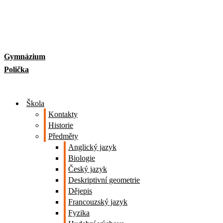
Skip
to
content
Gymnázium
Polička
Škola
Kontakty
Historie
Předměty
Anglický jazyk
Biologie
Český jazyk
Deskriptivní geometrie
Dějepis
Francouzský jazyk
Fyzika