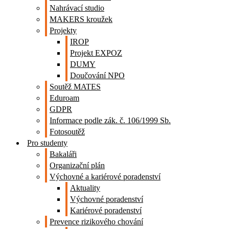
Nahrávací studio
MAKERS kroužek
Projekty
IROP
Projekt EXPOZ
DUMY
Doučování NPO
Soutěž MATES
Eduroam
GDPR
Informace podle zák. č. 106/1999 Sb.
Fotosoutěž
Pro studenty
Bakaláři
Organizační plán
Výchovné a kariérové poradenství
Aktuality
Výchovné poradenství
Kariérové poradenství
Prevence rizikového chování