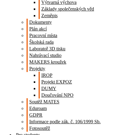
Výtvarná výchova
Základy společenských věd
Zeměpis
Dokumenty
Plán akcí
Pracovní místa
Školská rada
Laboratoř 3D tisku
Nahrávací studio
MAKERS kroužek
Projekty
IROP
Projekt EXPOZ
DUMY
Doučování NPO
Soutěž MATES
Eduroam
GDPR
Informace podle zák. č. 106/1999 Sb.
Fotosoutěž
Pro studenty