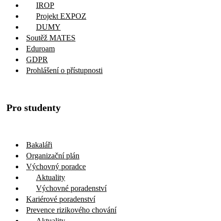
IROP
Projekt EXPOZ
DUMY
Soutěž MATES
Eduroam
GDPR
Prohlášení o přístupnosti
Pro studenty
Bakaláři
Organizační plán
Výchovný poradce
Aktuality
Výchovné poradenství
Kariérové poradenství
Prevence rizikového chování
Aktuality