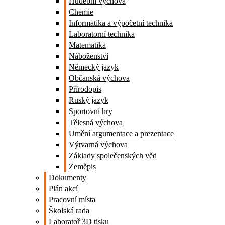
Hudební výchova
Chemie
Informatika a výpočetní technika
Laboratorní technika
Matematika
Náboženství
Německý jazyk
Občanská výchova
Přírodopis
Ruský jazyk
Sportovní hry
Tělesná výchova
Umění argumentace a prezentace
Výtvarná výchova
Základy společenských věd
Zeměpis
Dokumenty
Plán akcí
Pracovní místa
Školská rada
Laboratoř 3D tisku