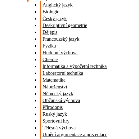
Anglický jazyk
Biologie
Český jazyk
Deskriptivní geometrie
Dějepis
Francouzský jazyk
Fyzika
Hudební výchova
Chemie
Informatika a výpočetní technika
Laboratorní technika
Matematika
Náboženství
Německý jazyk
Občanská výchova
Přírodopis
Ruský jazyk
Sportovní hry
Tělesná výchova
Umění argumentace a prezentace