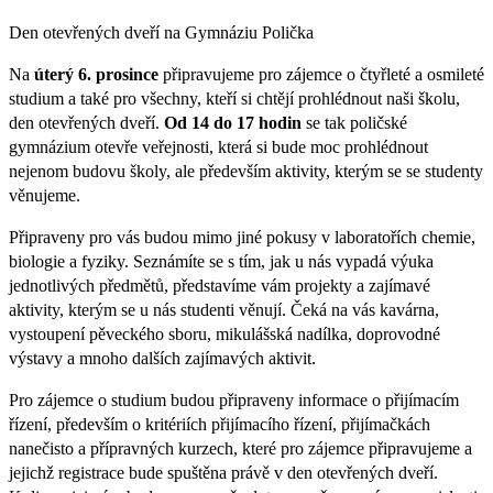
Den otevřených dveří na Gymnáziu Polička
Na
úterý 6. prosince
připravujeme pro zájemce o čtyřleté a osmileté
studium a také pro všechny, kteří si chtějí prohlédnout naši školu,
den otevřených dveří.
Od 14 do 17 hodin
se tak poličské
gymnázium otevře veřejnosti, která si bude moc prohlédnout
nejenom budovu školy, ale především aktivity, kterým se se studenty
věnujeme.
Připraveny pro vás budou mimo jiné pokusy v laboratořích chemie,
biologie a fyziky. Seznámíte se s tím, jak u nás vypadá výuka
jednotlivých předmětů, představíme vám projekty a zajímavé
aktivity, kterým se u nás studenti věnují. Čeká na vás kavárna,
vystoupení pěveckého sboru, mikulášská nadílka, doprovodné
výstavy a mnoho dalších zajímavých aktivit.
Pro zájemce o studium budou připraveny informace o přijímacím
řízení, především o kritériích přijímacího řízení, přijímačkách
nanečisto a přípravných kurzech, které pro zájemce připravujeme a
jejichž registrace bude spuštěna právě v den otevřených dveří.