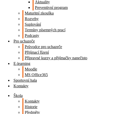
Aktuality
Preventivní program
Maturitní zkouška
Rozvrhy
Suplování
Termíny písemných prací
Podcasty
Pro uchazeče
Průvodce pro uchazeče
Přijímací řízení
Přípravné kurzy a přijímačky nanečisto
E-learning
Moodle
MS Office365
Sportovní hala
Kontakty
Škola
Kontakty
Historie
Předměty