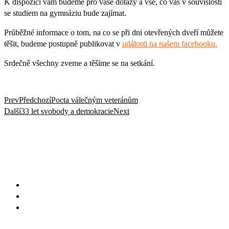
K dispozici vám budeme pro vaše dotazy a vše, co vás v souvislosti
se studiem na gymnáziu bude zajímat.
Průběžné informace o tom, na co se při dni otevřených dveří můžete
těšit, budeme postupně publikovat v
události na našem facebooku.
Srdečně všechny zveme a těšíme se na setkání.
Prev
Předchozí
Pocta válečným veteránům
Další
33 let svobody a demokracie
Next