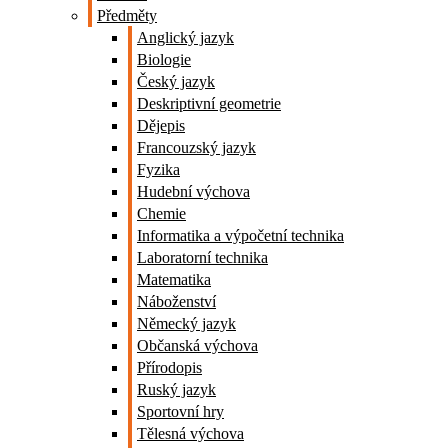
Předměty
Anglický jazyk
Biologie
Český jazyk
Deskriptivní geometrie
Dějepis
Francouzský jazyk
Fyzika
Hudební výchova
Chemie
Informatika a výpočetní technika
Laboratorní technika
Matematika
Náboženství
Německý jazyk
Občanská výchova
Přírodopis
Ruský jazyk
Sportovní hry
Tělesná výchova