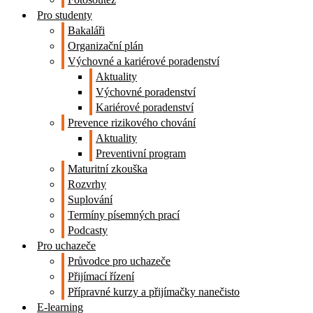
Pro studenty
Bakaláři
Organizační plán
Výchovné a kariérové poradenství
Aktuality
Výchovné poradenství
Kariérové poradenství
Prevence rizikového chování
Aktuality
Preventivní program
Maturitní zkouška
Rozvrhy
Suplování
Termíny písemných prací
Podcasty
Pro uchazeče
Průvodce pro uchazeče
Přijímací řízení
Přípravné kurzy a přijímačky nanečisto
E-learning