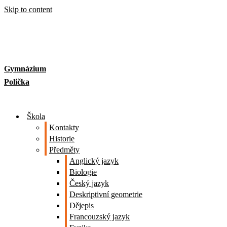
Skip to content
Gymnázium
Polička
Škola
Kontakty
Historie
Předměty
Anglický jazyk
Biologie
Český jazyk
Deskriptivní geometrie
Dějepis
Francouzský jazyk