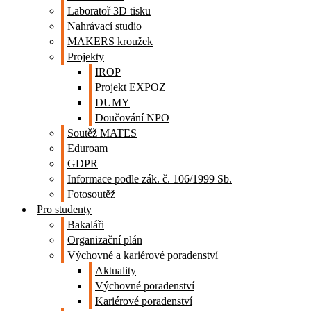
Laboratoř 3D tisku
Nahrávací studio
MAKERS kroužek
Projekty
IROP
Projekt EXPOZ
DUMY
Doučování NPO
Soutěž MATES
Eduroam
GDPR
Informace podle zák. č. 106/1999 Sb.
Fotosoutěž
Pro studenty
Bakaláři
Organizační plán
Výchovné a kariérové poradenství
Aktuality
Výchovné poradenství
Kariérové poradenství