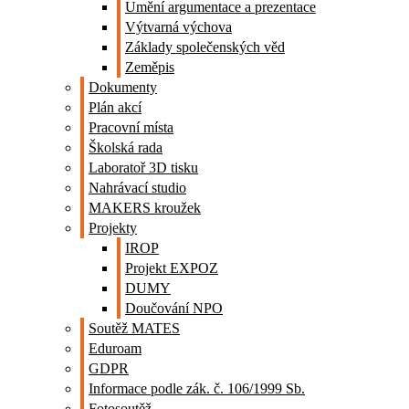
Umění argumentace a prezentace
Výtvarná výchova
Základy společenských věd
Zeměpis
Dokumenty
Plán akcí
Pracovní místa
Školská rada
Laboratoř 3D tisku
Nahrávací studio
MAKERS kroužek
Projekty
IROP
Projekt EXPOZ
DUMY
Doučování NPO
Soutěž MATES
Eduroam
GDPR
Informace podle zák. č. 106/1999 Sb.
Fotosoutěž