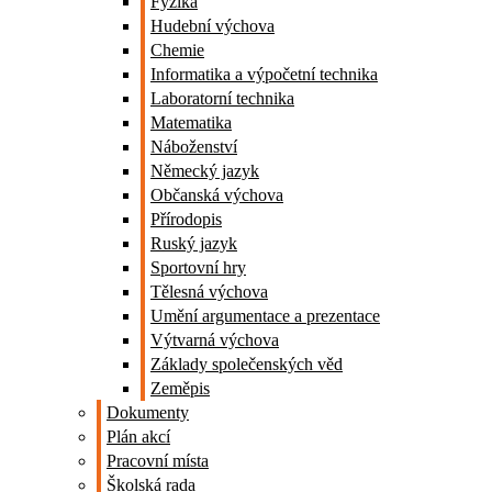
Fyzika
Hudební výchova
Chemie
Informatika a výpočetní technika
Laboratorní technika
Matematika
Náboženství
Německý jazyk
Občanská výchova
Přírodopis
Ruský jazyk
Sportovní hry
Tělesná výchova
Umění argumentace a prezentace
Výtvarná výchova
Základy společenských věd
Zeměpis
Dokumenty
Plán akcí
Pracovní místa
Školská rada