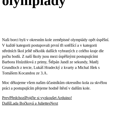
olympiády
Naši borci byli v okresním kole zeměpisné olympiády opět úspěšní.
V každé kategorii postupovali první tři sotěžící a v kategorii
středních škol ještě několik dalších vybraných z celého kraje dle
počtu bodů. Z naší školy jsou mezi úspěšnými postupujícími
Barbora Hnízdilová z primy, Štěpán Jandl ze sekundy, Matěj
Grundloch z tercie, Lukáš Hradecký z kvarty a Michal Jílek s
Tomášem Kocandou ze 3.A.
Moc děkujeme všem našim účastníkům okresního kola za skvělou
práci a postupujícím přejeme hodně štěstí v dalším kole.
Prev
Předchozí
Pojďte si vyzkoušet Arduino!
Další
Lada Bočková a Juliettes
Next