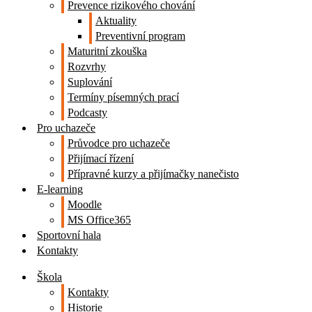
Prevence rizikového chování
Aktuality
Preventivní program
Maturitní zkouška
Rozvrhy
Suplování
Termíny písemných prací
Podcasty
Pro uchazeče
Průvodce pro uchazeče
Přijímací řízení
Přípravné kurzy a přijímačky nanečisto
E-learning
Moodle
MS Office365
Sportovní hala
Kontakty
Škola
Kontakty
Historie