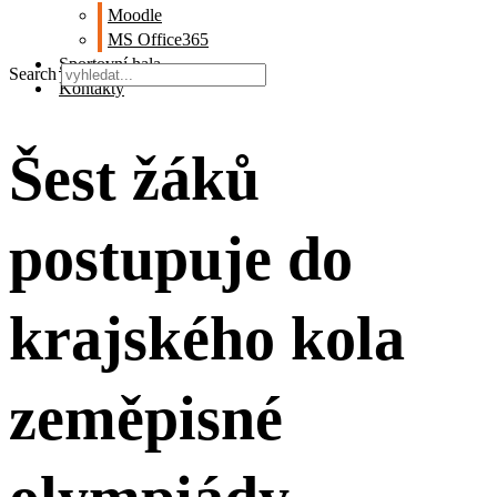
Moodle
MS Office365
Sportovní hala
Search
Kontakty
Šest žáků
postupuje do
krajského kola
zeměpisné