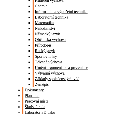
Hudební výchova
Chemie
Informatika a výpočetní technika
Laboratorní technika
Matematika
Náboženství
Německý jazyk
Občanská výchova
Přírodopis
Ruský jazyk
Sportovní hry
Tělesná výchova
Umění argumentace a prezentace
Výtvarná výchova
Základy společenských věd
Zeměpis
Dokumenty
Plán akcí
Pracovní místa
Školská rada
Laboratoř 3D tisku