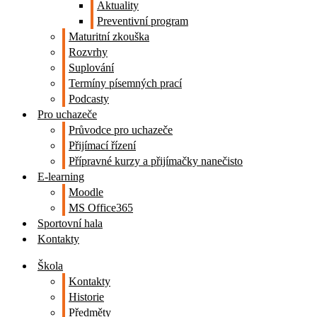
Aktuality
Preventivní program
Maturitní zkouška
Rozvrhy
Suplování
Termíny písemných prací
Podcasty
Pro uchazeče
Průvodce pro uchazeče
Přijímací řízení
Přípravné kurzy a přijímačky nanečisto
E-learning
Moodle
MS Office365
Sportovní hala
Kontakty
Škola
Kontakty
Historie
Předměty