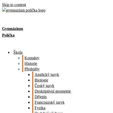
Skip to content
Gymnázium
Polička
Škola
Kontakty
Historie
Předměty
Anglický jazyk
Biologie
Český jazyk
Deskriptivní geometrie
Dějepis
Francouzský jazyk
Fyzika