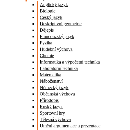
Anglický jazyk
Biologie
Český jazyk
Deskriptivní geometrie
Dějepis
Francouzský jazyk
Fyzika
Hudební výchova
Chemie
Informatika a výpočetní technika
Laboratorní technika
Matematika
Náboženství
Německý jazyk
Občanská výchova
Přírodopis
Ruský jazyk
Sportovní hry
Tělesná výchova
Umění argumentace a prezentace