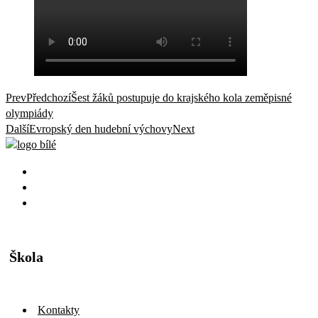
Prev
Předchozí
Šest žáků postupuje do krajského kola zeměpisné
olympiády
Další
Evropský den hudební výchovy
Next
Škola
Kontakty