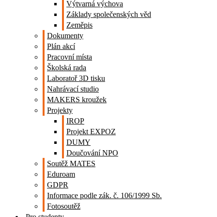
Výtvarná výchova
Základy společenských věd
Zeměpis
Dokumenty
Plán akcí
Pracovní místa
Školská rada
Laboratoř 3D tisku
Nahrávací studio
MAKERS kroužek
Projekty
IROP
Projekt EXPOZ
DUMY
Doučování NPO
Soutěž MATES
Eduroam
GDPR
Informace podle zák. č. 106/1999 Sb.
Fotosoutěž
Pro studenty