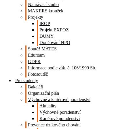
Nahrávací studio
MAKERS kroužek
Projekty
IROP
Projekt EXPOZ
DUMY
Doučování NPO
Soutěž MATES
Eduroam
GDPR
Informace podle zák. č. 106/1999 Sb.
Fotosoutěž
Pro studenty
Bakaláři
Organizační plán
Výchovné a kariérové poradenství
Aktuality
Výchovné poradenství
Kariérové poradenství
Prevence rizikového chování