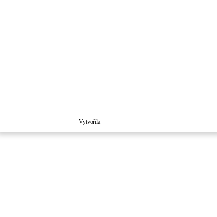
Vytvořila
Školaloka 2021