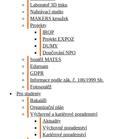
Laboratoř 3D tisku
Nahrávací studio
MAKERS kroužek
Projekty
IROP
Projekt EXPOZ
DUMY
Doučování NPO
Soutěž MATES
Eduroam
GDPR
Informace podle zák. č. 106/1999 Sb.
Fotosoutěž
Pro studenty
Bakaláři
Organizační plán
Výchovné a kariérové poradenství
Aktuality
Výchovné poradenství
Kariérové poradenství