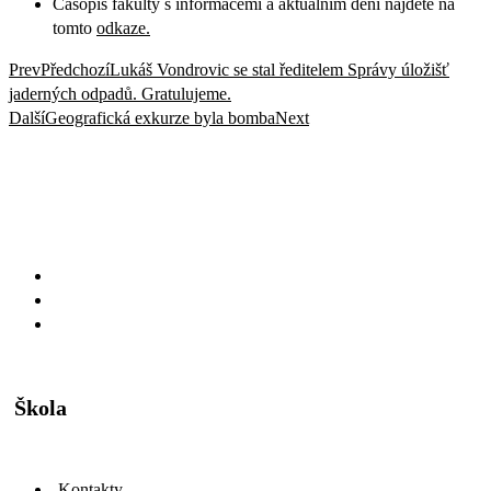
Časopis fakulty s informacemi a aktuálním dění najdete na
tomto
odkaze.
Prev
Předchozí
Lukáš Vondrovic se stal ředitelem Správy úložišť
jaderných odpadů. Gratulujeme.
Další
Geografická exkurze byla bomba
Next
Škola
Kontakty