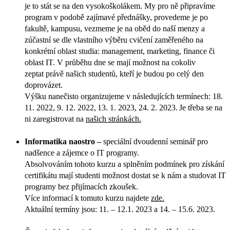
je to stát se na den vysokoškolákem. My pro ně připravíme
program v podobě zajímavé přednášky, provedeme je po
fakultě, kampusu, vezmeme je na oběd do naší menzy a
zúčastní se dle vlastního výběru cvičení zaměřeného na
konkrétní oblast studia: management, marketing, finance či
oblast IT. V průběhu dne se mají možnost na cokoliv
zeptat právě našich studentů, kteří je budou po celý den
doprovázet.
Výšku nanečisto organizujeme v následujících termínech: 18.
11. 2022, 9. 12. 2022, 13. 1. 2023, 24. 2. 2023. Je třeba se na
ni zaregistrovat na
našich stránkách.
Informatika naostro –
speciální dvoudenní seminář pro
nadšence a zájemce o IT programy.
Absolvováním tohoto kurzu a splněním podmínek pro získání
certifikátu mají studenti možnost dostat se k nám a studovat IT
programy bez přijímacích zkoušek.
Více informací k tomuto kurzu najdete
zde.
Aktuální termíny jsou: 11. – 12.1. 2023 a 14. – 15.6. 2023.