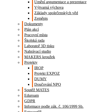
Umění argumentace a prezentace
Výtvarná výchova
Základy společenských věd
Zeměpis
Dokumenty
Plán akcí
Pracovní místa
Školská rada
Laboratoř 3D tisku
Nahrávací studio
MAKERS kroužek
Projekty
IROP
Projekt EXPOZ
DUMY
Doučování NPO
Soutěž MATES
Eduroam
GDPR
Informace podle zák. č. 106/1999 Sb.
Fotosoutěž