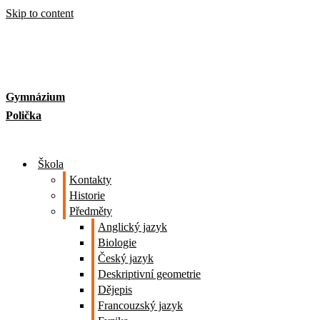
Skip to content
Gymnázium
Polička
Škola
Kontakty
Historie
Předměty
Anglický jazyk
Biologie
Český jazyk
Deskriptivní geometrie
Dějepis
Francouzský jazyk