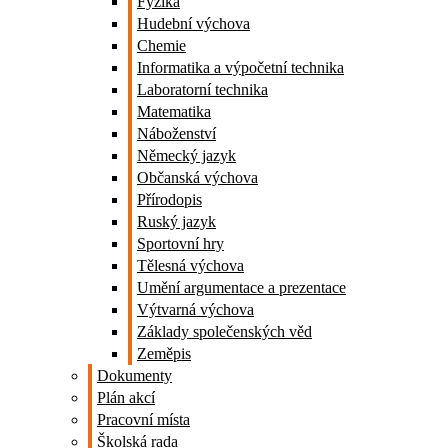
Fyzika
Hudební výchova
Chemie
Informatika a výpočetní technika
Laboratorní technika
Matematika
Náboženství
Německý jazyk
Občanská výchova
Přírodopis
Ruský jazyk
Sportovní hry
Tělesná výchova
Umění argumentace a prezentace
Výtvarná výchova
Základy společenských věd
Zeměpis
Dokumenty
Plán akcí
Pracovní místa
Školská rada