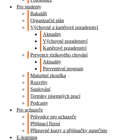
Pro studenty
Bakaláři
Organizační plán
Výchovné a kariérové poradenství
Aktuality
Výchovné poradenství
Kariérové poradenství
Prevence rizikového chování
Aktuality
Preventivní program
Maturitní zkouška
Rozvrhy
Suplování
Termíny písemných prací
Podcasty
Pro uchazeče
Průvodce pro uchazeče
Přijímací řízení
Přípravné kurzy a přijímačky nanečisto
E-learning