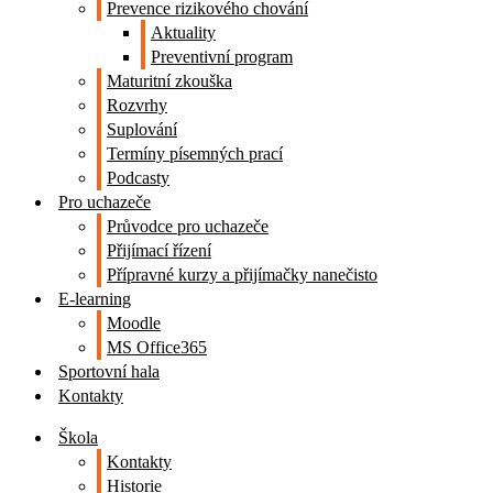
Prevence rizikového chování
Aktuality
Preventivní program
Maturitní zkouška
Rozvrhy
Suplování
Termíny písemných prací
Podcasty
Pro uchazeče
Průvodce pro uchazeče
Přijímací řízení
Přípravné kurzy a přijímačky nanečisto
E-learning
Moodle
MS Office365
Sportovní hala
Kontakty
Škola
Kontakty
Historie