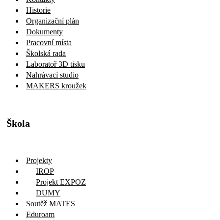
Historie
Organizační plán
Dokumenty
Pracovní místa
Školská rada
Laboratoř 3D tisku
Nahrávací studio
MAKERS kroužek
Škola
Projekty
IROP
Projekt EXPOZ
DUMY
Soutěž MATES
Eduroam