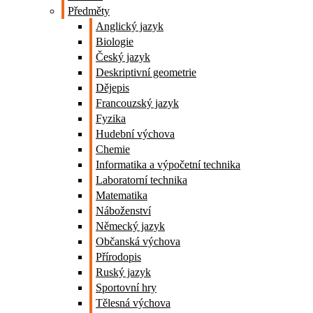
Předměty
Anglický jazyk
Biologie
Český jazyk
Deskriptivní geometrie
Dějepis
Francouzský jazyk
Fyzika
Hudební výchova
Chemie
Informatika a výpočetní technika
Laboratorní technika
Matematika
Náboženství
Německý jazyk
Občanská výchova
Přírodopis
Ruský jazyk
Sportovní hry
Tělesná výchova