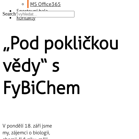
MS Office365
Sportovní hala
Search
Kontakty
„Pod pokličkou
vědy“ s
FyBiChem
V pondělí 18. září jsme
my, zájemci o biologii,