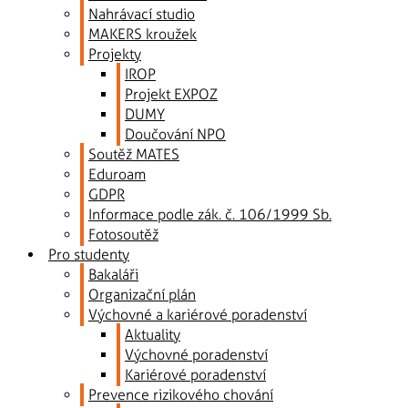
Nahrávací studio
MAKERS kroužek
Projekty
IROP
Projekt EXPOZ
DUMY
Doučování NPO
Soutěž MATES
Eduroam
GDPR
Informace podle zák. č. 106/1999 Sb.
Fotosoutěž
Pro studenty
Bakaláři
Organizační plán
Výchovné a kariérové poradenství
Aktuality
Výchovné poradenství
Kariérové poradenství
Prevence rizikového chování