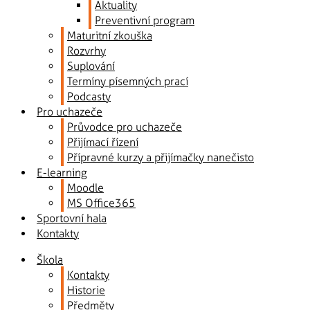
Aktuality
Preventivní program
Maturitní zkouška
Rozvrhy
Suplování
Termíny písemných prací
Podcasty
Pro uchazeče
Průvodce pro uchazeče
Přijímací řízení
Přípravné kurzy a přijímačky nanečisto
E-learning
Moodle
MS Office365
Sportovní hala
Kontakty
Škola
Kontakty
Historie
Předměty