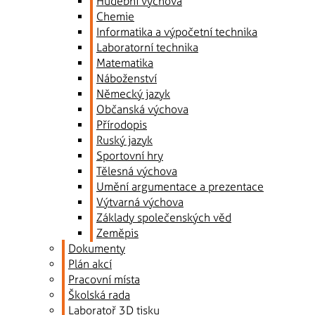
Hudební výchova
Chemie
Informatika a výpočetní technika
Laboratorní technika
Matematika
Náboženství
Německý jazyk
Občanská výchova
Přírodopis
Ruský jazyk
Sportovní hry
Tělesná výchova
Umění argumentace a prezentace
Výtvarná výchova
Základy společenských věd
Zeměpis
Dokumenty
Plán akcí
Pracovní místa
Školská rada
Laboratoř 3D tisku