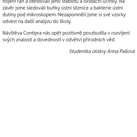
hojení ran a otestovali jeho stabilitu a oxidační účinky. Na
závěr jsme sledovali buňky ústní sliznice a bakterie ústní
dutiny pod mikroskopem. Nezapomněli jsme si své vzorky
odvést na další analýzu do školy.
Návštěva Contipra nás opět pozitivně povzbudila v rozvíjení
svých znalostí a dovedností v odvětví přírodních věd.
Studentka oktávy Anna Pallová