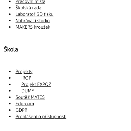
Pracovní místa
Školská rada
Laboratoř 3D tisku
Nahrávací studio
MAKERS kroužek
Škola
Projekty
IROP
Projekt EXPOZ
DUMY
Soutěž MATES
Eduroam
GDPR
Prohlášení o přístupnosti