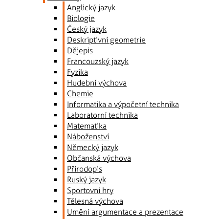
Anglický jazyk
Biologie
Český jazyk
Deskriptivní geometrie
Dějepis
Francouzský jazyk
Fyzika
Hudební výchova
Chemie
Informatika a výpočetní technika
Laboratorní technika
Matematika
Náboženství
Německý jazyk
Občanská výchova
Přírodopis
Ruský jazyk
Sportovní hry
Tělesná výchova
Umění argumentace a prezentace