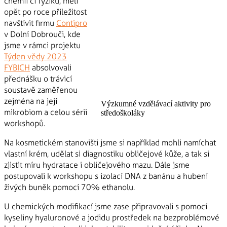
chemii či fyziku, měli
opět po roce příležitost
navštívit firmu
Contipro
v Dolní Dobrouči, kde
jsme v rámci projektu
Týden vědy 2023
FYBICH
absolvovali
přednášku o trávicí
soustavě zaměřenou
zejména na její
Výzkumné vzdělávací aktivity pro
mikrobiom a celou sérii
středoškoláky
workshopů.
Na kosmetickém stanovišti jsme si například mohli namíchat
vlastní krém, udělat si diagnostiku obličejové kůže, a tak si
zjistit míru hydratace i obličejového mazu. Dále jsme
postupovali k workshopu s izolací DNA z banánu a hubení
živých buněk pomocí 70% ethanolu.
U chemických modifikací jsme zase připravovali s pomocí
kyseliny hyaluronové a jodidu prostředek na bezproblémové