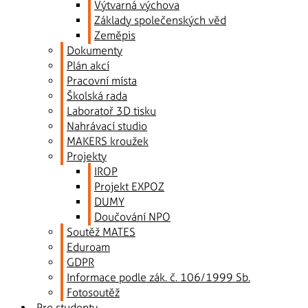
Výtvarná výchova
Základy společenských věd
Zeměpis
Dokumenty
Plán akcí
Pracovní místa
Školská rada
Laboratoř 3D tisku
Nahrávací studio
MAKERS kroužek
Projekty
IROP
Projekt EXPOZ
DUMY
Doučování NPO
Soutěž MATES
Eduroam
GDPR
Informace podle zák. č. 106/1999 Sb.
Fotosoutěž
Pro studenty