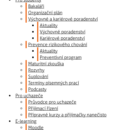
Bakaláři
Organizační plán
Výchovné a kariérové poradenství
Aktuality
Výchovné poradenství
Kariérové poradenství
Prevence rizikového chování
Aktuality
Preventivní program
Maturitní zkouška
Rozvrhy
Suplování
Termíny písemných prací
Podcasty
Pro uchazeče
Průvodce pro uchazeče
Přijímací řízení
Přípravné kurzy a přijímačky nanečisto
E-learning
Moodle