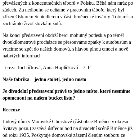
převážených z koncentračních táborů v Polsku. Běhá nám mráz po
zádech. Za nedlouho se ocitáme v pracovním táboře, který byl
zřízen Oskarem Schindlerem v části brněnecké továrny. Toto místo
zachránilo život stovkám židů.
Na konci představení obdrží herci mohutný potlesk a po téměř
dvoukilometrové procházce se přesouváme zpátky k autobusům a
vracíme se zpět do našich domovů, s hlavou plnou emocí a nově
nabytých informací.
Tereza Tocháčková, Anna Hoplíčková – 7. P
Naše fabrika – jedno století, jedno místo
Je divadelní představení právě to jedno místo, které nesmíme
opomenout na našem bucket listu?
Recenze
Lidový dům v Moravské Chrastové (část obce Brněnec v okresu
Svitavy pozn.) zastává ústřední bod na divadelní scéně Brněnce již
od roku 1935. Poskytuje domovské zázemí členům souboru ze