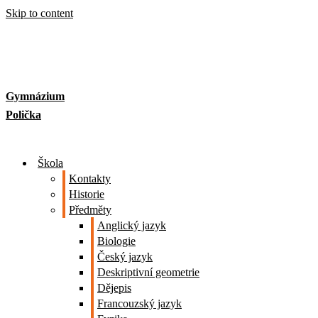
Skip to content
Gymnázium
Polička
Škola
Kontakty
Historie
Předměty
Anglický jazyk
Biologie
Český jazyk
Deskriptivní geometrie
Dějepis
Francouzský jazyk