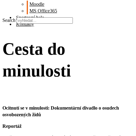
Moodle
MS Office365
Sportovní hala
Search
Kontakty
Cesta do
minulosti
Ocitnutí se v minulosti: Dokumentární divadlo o osudech
osvobozených židů
Reportáž