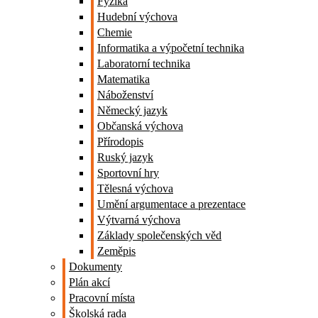
Fyzika
Hudební výchova
Chemie
Informatika a výpočetní technika
Laboratorní technika
Matematika
Náboženství
Německý jazyk
Občanská výchova
Přírodopis
Ruský jazyk
Sportovní hry
Tělesná výchova
Umění argumentace a prezentace
Výtvarná výchova
Základy společenských věd
Zeměpis
Dokumenty
Plán akcí
Pracovní místa
Školská rada