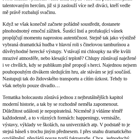
talentovaným hercům, již si ji zaslouží více než diváci, kteří vedle
mě právě rozbalují svačinu.
Když se však konečně začnete pořádně soustředit, dostanete
plnohodnotný emoční zážitek. Šustící listí a profukující vánek
propůjčují momentu naprostou autentičnost. Stejně tak jako výstižně
vybraná dramatická hudba v hlavní roli s činelovou tamburínou a
důvěryhodné herecké výstupy. Vstávají mi chloupky na těle kvůli
mrazivé atmosféře, nebo klesající teplotě? Chlupy zůstávají naježené
i ve chvílích, kdy se publikum plně propojí s herci. Najednou nejsem
pouhopouhým divákem sledujícím hru, ale stávám se její součástí.
Nastupuji tak do židovského transportu a cítím úzkost. Tehdy to
však nebylo pouze divadlo…
Tematika holocaustu zůstává jednou z nejbrutálnějších kapitol
moderní historie, a tak by se rozhodně neměla zapomenout.
Důležitost události je nepopiratelná. Nicméně ji vídáme téměř
každodenně, a to v různých formách: happeningy, vernisáže,
výstavy, výklady ve školách, na univerzitách atp. V podstatě to je
stejná báseň s trochu jiným přednesem. I přes snahu dramatického
ozvláštnění, převládá pouze tvrdá faktografie. Chce „jednoduchý