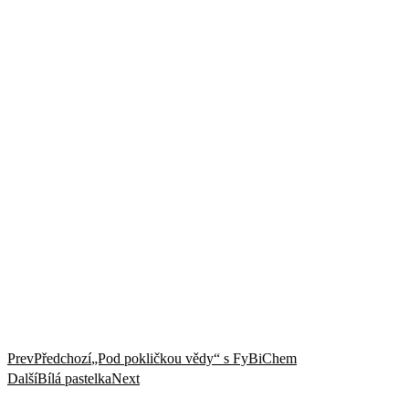
Prev
Předchozí
„Pod pokličkou vědy“ s FyBiChem
Další
Bílá pastelka
Next