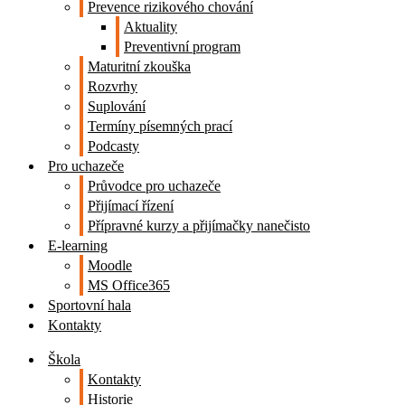
Prevence rizikového chování
Aktuality
Preventivní program
Maturitní zkouška
Rozvrhy
Suplování
Termíny písemných prací
Podcasty
Pro uchazeče
Průvodce pro uchazeče
Přijímací řízení
Přípravné kurzy a přijímačky nanečisto
E-learning
Moodle
MS Office365
Sportovní hala
Kontakty
Škola
Kontakty
Historie