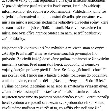
2. světové války opustit republiku a vila byla následně znárodněna.
V pozadí slyšíme paní režisérku Pavlasovou, která nás zahlcuje
informacemi o jeho rodině a o obci samotné. Vzhledem k tomu, že
se jedná o alternativní a dokumentární divadlo, přesouváme se z
místa na místo a pozorně sledujeme jednotlivé divadelní scény, které
se nám snaží co nejvíce přiblížit historii. Na chvíli zastavíme i na
místě, kde byla dříve hranice Sudet a za námi se tyčí pozůstatky
známé fabriky.
Najednou však v rukou držíme mávátka a ze všech stran se ozývá:
„Ať žije První máj!“ a my se stáváme součástí prvomájového
průvodu. Za chvíli každý dostáváme průkaz totožnosti se židovským
jménem a číslem. Před námi stojí herci, zpodobňující německé
vojáky, kterým průkazy předkládáme. Se slovy „Schnell, schnell!“
nás posílají dál. Hrnou nás k hnědé plachtě, rozložené do obdélníku
a nikdo nevíme, co máme dělat. „Nastoupí ženy a muži do 15 let,“
slyšíme odněkud. Začínáme se na sebe se zmateným výrazem dívat.
„Tam chcete nastoupit!“ dostává se nám další instrukce, a tak s
nejistotou vcházíme do prostoru ohraničeného látkou, kterou později
herci zvednou a v pozadí se rozezní zvuk jedoucího vlaku. V tuto
chvíli máme možnost zažít zčásti to, co zažilo více než tisíc židů