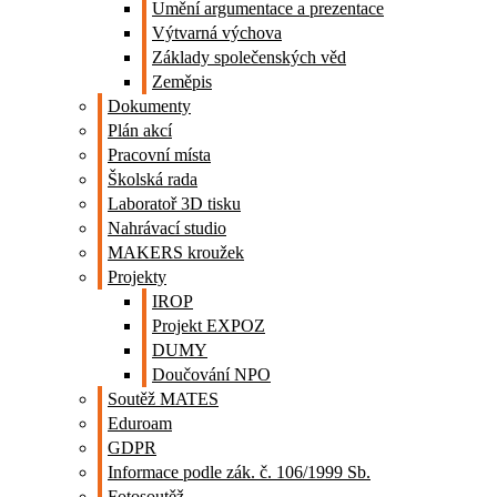
Umění argumentace a prezentace
Výtvarná výchova
Základy společenských věd
Zeměpis
Dokumenty
Plán akcí
Pracovní místa
Školská rada
Laboratoř 3D tisku
Nahrávací studio
MAKERS kroužek
Projekty
IROP
Projekt EXPOZ
DUMY
Doučování NPO
Soutěž MATES
Eduroam
GDPR
Informace podle zák. č. 106/1999 Sb.
Fotosoutěž