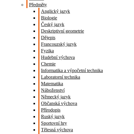
Předměty
Anglický jazyk
Biologie
Český jazyk
Deskriptivní geometrie
Dějepis
Francouzský jazyk
Fyzika
Hudební výchova
Chemie
Informatika a výpočetní technika
Laboratorní technika
Matematika
Náboženství
Německý jazyk
Občanská výchova
Přírodopis
Ruský jazyk
Sportovní hry
Tělesná výchova