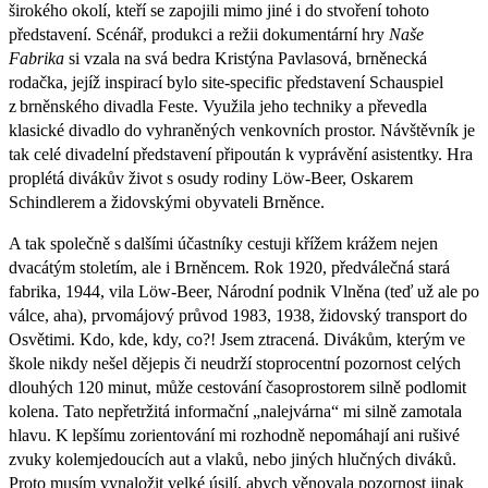
širokého okolí, kteří se zapojili mimo jiné i do stvoření tohoto
představení. Scénář, produkci a režii dokumentární hry
Naše
Fabrika
si vzala na svá bedra Kristýna Pavlasová, brněnecká
rodačka, jejíž inspirací bylo site-specific představení Schauspiel
z brněnského divadla Feste. Využila jeho techniky a převedla
klasické divadlo do vyhraněných venkovních prostor. Návštěvník je
tak celé divadelní představení připoután k vyprávění asistentky. Hra
proplétá divákův život s osudy rodiny Löw-Beer, Oskarem
Schindlerem a židovskými obyvateli Brněnce.
A tak společně s dalšími účastníky cestuji křížem krážem nejen
dvacátým stoletím, ale i Brněncem. Rok 1920, předválečná stará
fabrika, 1944, vila Löw-Beer, Národní podnik Vlněna (teď už ale po
válce, aha), prvomájový průvod 1983, 1938, židovský transport do
Osvětimi. Kdo, kde, kdy, co?! Jsem ztracená. Divákům, kterým ve
škole nikdy nešel dějepis či neudrží stoprocentní pozornost celých
dlouhých 120 minut, může cestování časoprostorem silně podlomit
kolena. Tato nepřetržitá informační „nalejvárna“ mi silně zamotala
hlavu. K lepšímu zorientování mi rozhodně nepomáhají ani rušivé
zvuky kolemjedoucích aut a vlaků, nebo jiných hlučných diváků.
Proto musím vynaložit velké úsilí, abych věnovala pozornost jinak