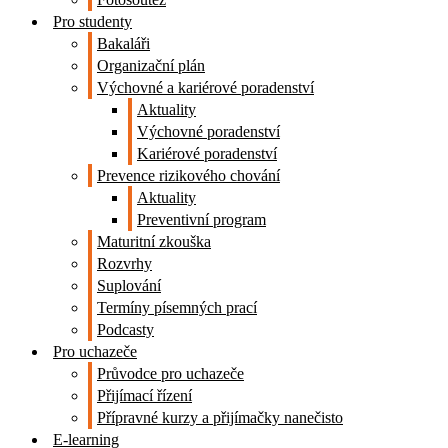
Pro studenty
Bakaláři
Organizační plán
Výchovné a kariérové poradenství
Aktuality
Výchovné poradenství
Kariérové poradenství
Prevence rizikového chování
Aktuality
Preventivní program
Maturitní zkouška
Rozvrhy
Suplování
Termíny písemných prací
Podcasty
Pro uchazeče
Průvodce pro uchazeče
Přijímací řízení
Přípravné kurzy a přijímačky nanečisto
E-learning