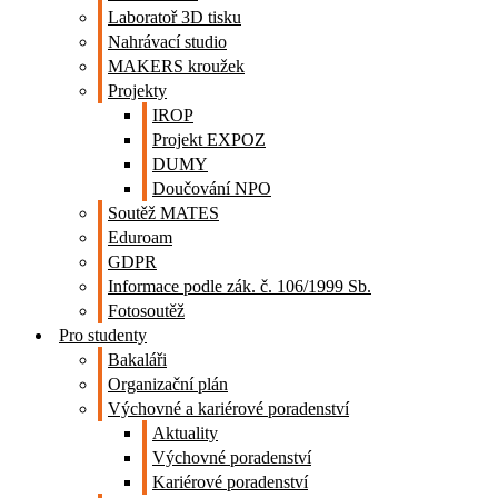
Laboratoř 3D tisku
Nahrávací studio
MAKERS kroužek
Projekty
IROP
Projekt EXPOZ
DUMY
Doučování NPO
Soutěž MATES
Eduroam
GDPR
Informace podle zák. č. 106/1999 Sb.
Fotosoutěž
Pro studenty
Bakaláři
Organizační plán
Výchovné a kariérové poradenství
Aktuality
Výchovné poradenství
Kariérové poradenství