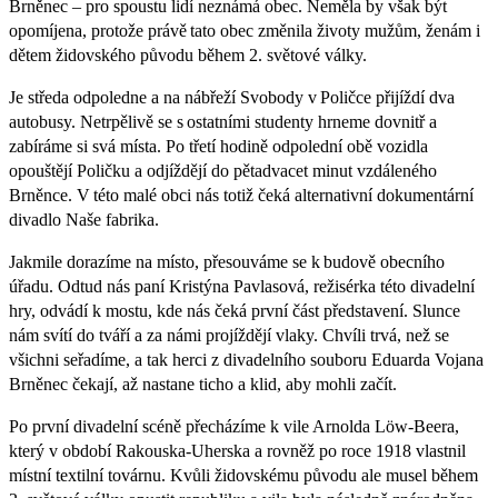
Brněnec – pro spoustu lidí neznámá obec. Neměla by však být
opomíjena, protože právě tato obec změnila životy mužům, ženám i
dětem židovského původu během 2. světové války.
Je středa odpoledne a na nábřeží Svobody v Poličce přijíždí dva
autobusy. Netrpělivě se s ostatními studenty hrneme dovnitř a
zabíráme si svá místa. Po třetí hodině odpolední obě vozidla
opouštějí Poličku a odjíždějí do pětadvacet minut vzdáleného
Brněnce. V této malé obci nás totiž čeká alternativní dokumentární
divadlo Naše fabrika.
Jakmile dorazíme na místo, přesouváme se k budově obecního
úřadu. Odtud nás paní Kristýna Pavlasová, režisérka této divadelní
hry, odvádí k mostu, kde nás čeká první část představení. Slunce
nám svítí do tváří a za námi projíždějí vlaky. Chvíli trvá, než se
všichni seřadíme, a tak herci z divadelního souboru Eduarda Vojana
Brněnec čekají, až nastane ticho a klid, aby mohli začít.
Po první divadelní scéně přecházíme k vile Arnolda Löw-Beera,
který v období Rakouska-Uherska a rovněž po roce 1918 vlastnil
místní textilní továrnu. Kvůli židovskému původu ale musel během