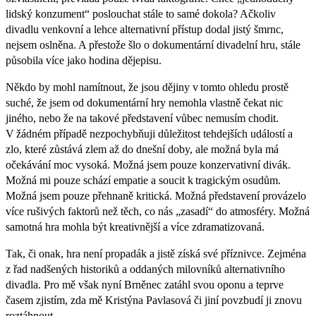
lidský konzument“ poslouchat stále to samé dokola? Ačkoliv
divadlu venkovní a lehce alternativní přístup dodal jistý šmrnc,
nejsem oslněna. A přestože šlo o dokumentární divadelní hru, stále
působila více jako hodina dějepisu.
Někdo by mohl namítnout, že jsou dějiny v tomto ohledu prostě
suché, že jsem od dokumentární hry nemohla vlastně čekat nic
jiného, nebo že na takové představení vůbec nemusím chodit.
V žádném případě nezpochybňuji důležitost tehdejších událostí a
zlo, které zůstává zlem až do dnešní doby, ale možná byla má
očekávání moc vysoká. Možná jsem pouze konzervativní divák.
Možná mi pouze schází empatie a soucit k tragickým osudům.
Možná jsem pouze přehnaně kritická. Možná představení provázelo
více rušivých faktorů než těch, co nás „zasadí“ do atmosféry. Možná
samotná hra mohla být kreativnější a více zdramatizovaná.
Tak, či onak, hra není propadák a jistě získá své příznivce. Zejména
z řad nadšených historiků a oddaných milovníků alternativního
divadla. Pro mě však nyní Brněnec zatáhl svou oponu a teprve
časem zjistím, zda mě Kristýna Pavlasová či jiní povzbudí ji znovu
roztáhnout.