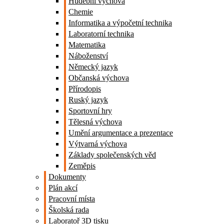
Hudební výchova
Chemie
Informatika a výpočetní technika
Laboratorní technika
Matematika
Náboženství
Německý jazyk
Občanská výchova
Přírodopis
Ruský jazyk
Sportovní hry
Tělesná výchova
Umění argumentace a prezentace
Výtvarná výchova
Základy společenských věd
Zeměpis
Dokumenty
Plán akcí
Pracovní místa
Školská rada
Laboratoř 3D tisku