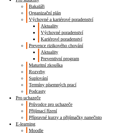
Bakaláři
Organizační plán
Výchovné a kariérové poradenství
Aktuality
Výchovné poradenství
Kariérové poradenství
Prevence rizikového chování
Aktuality
Preventivní program
Maturitní zkouška
Rozvrhy
Suplování
Termíny písemných prací
Podcasty
Pro uchazeče
Průvodce pro uchazeče
Přijímací řízení
Přípravné kurzy a přijímačky nanečisto
E-learning
Moodle