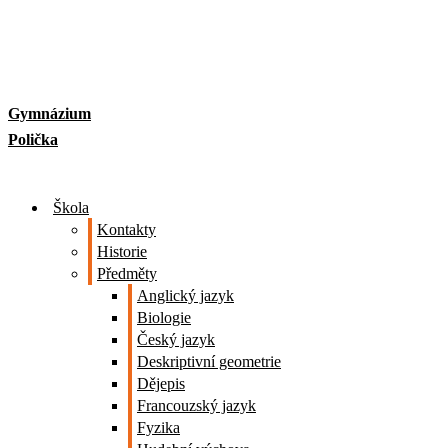
Skip
to
content
Gymnázium
Polička
Škola
Kontakty
Historie
Předměty
Anglický jazyk
Biologie
Český jazyk
Deskriptivní geometrie
Dějepis
Francouzský jazyk
Fyzika