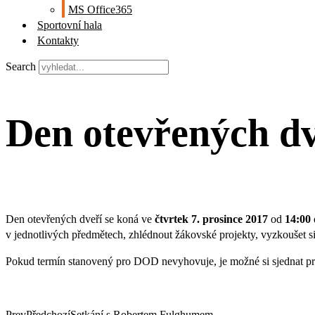
MS Office365
Sportovní hala
Kontakty
Search
Den otevřených dve
Den otevřených dveří se koná ve
čtvrtek 7. prosince 2017
od
14:00
v jednotlivých předmětech, zhlédnout žákovské projekty, vyzkoušet si
Pokud termín stanovený pro DOD nevyhovuje, je možné si sjednat pro
Prev
Předchozí
Setkání s Robertem Fulghumem