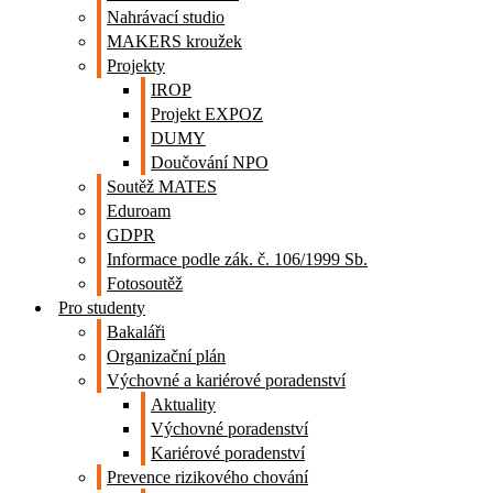
Nahrávací studio
MAKERS kroužek
Projekty
IROP
Projekt EXPOZ
DUMY
Doučování NPO
Soutěž MATES
Eduroam
GDPR
Informace podle zák. č. 106/1999 Sb.
Fotosoutěž
Pro studenty
Bakaláři
Organizační plán
Výchovné a kariérové poradenství
Aktuality
Výchovné poradenství
Kariérové poradenství
Prevence rizikového chování