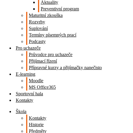
Aktuality
Preventivní program
Maturitní zkouška
Rozvrhy
Suplování
Termíny písemných prací
Podcasty
Pro uchazeče
Průvodce pro uchazeče
Přijímací řízení
Přípravné kurzy a přijímačky nanečisto
E-learning
Moodle
MS Office365
Sportovní hala
Kontakty
Škola
Kontakty
Historie
Předměty