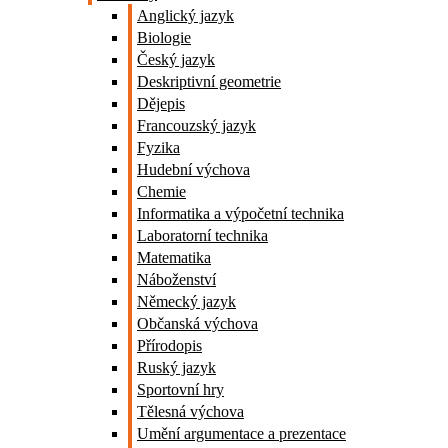
Anglický jazyk
Biologie
Český jazyk
Deskriptivní geometrie
Dějepis
Francouzský jazyk
Fyzika
Hudební výchova
Chemie
Informatika a výpočetní technika
Laboratorní technika
Matematika
Náboženství
Německý jazyk
Občanská výchova
Přírodopis
Ruský jazyk
Sportovní hry
Tělesná výchova
Umění argumentace a prezentace