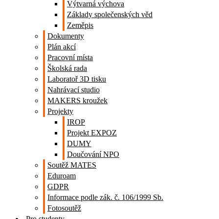
Výtvarná výchova
Základy společenských věd
Zeměpis
Dokumenty
Plán akcí
Pracovní místa
Školská rada
Laboratoř 3D tisku
Nahrávací studio
MAKERS kroužek
Projekty
IROP
Projekt EXPOZ
DUMY
Doučování NPO
Soutěž MATES
Eduroam
GDPR
Informace podle zák. č. 106/1999 Sb.
Fotosoutěž
Pro studenty