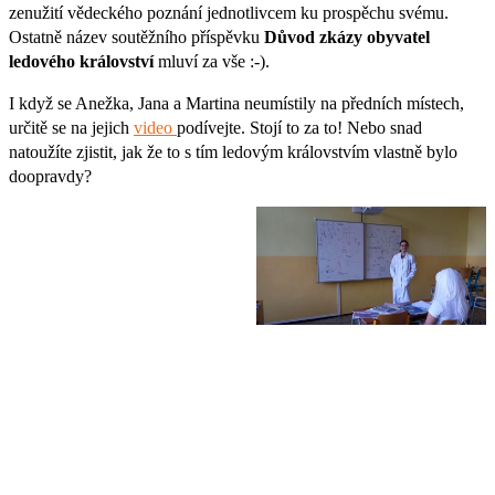
zenužití vědeckého poznání jednotlivcem ku prospěchu svému.
Ostatně název soutěžního příspěvku
Důvod zkázy obyvatel
ledového království
mluví za vše :-).
I když se Anežka, Jana a Martina neumístily na předních místech,
určitě se na jejich
video
podívejte. Stojí to za to! Nebo snad
natoužíte zjistit, jak že to s tím ledovým královstvím vlastně bylo
doopravdy?