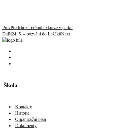
Prev
Předchozí
Terénní exkurze v parku
Další
24. 5. – pozvání do Ležáků
Next
Škola
Kontakty
Historie
Organizační plán
Dokumenty