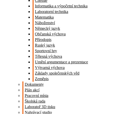
Chemie
Informatika a výpočetní technika
Laboratorní technika
Matematika
Náboženství
Německý jazyk
Občanská výchova
Přírodopis
Ruský jazyk
Sportovní hry
Tělesná výchova
Umění argumentace a prezentace
Výtvarná výchova
Základy společenských věd
Zeměpis
Dokumenty
Plán akcí
Pracovní místa
Školská rada
Laboratoř 3D tisku
Nahrávací studio