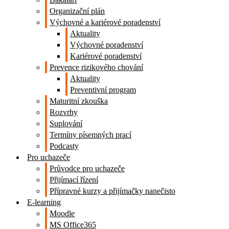
Organizační plán
Výchovné a kariérové poradenství
Aktuality
Výchovné poradenství
Kariérové poradenství
Prevence rizikového chování
Aktuality
Preventivní program
Maturitní zkouška
Rozvrhy
Suplování
Termíny písemných prací
Podcasty
Pro uchazeče
Průvodce pro uchazeče
Přijímací řízení
Přípravné kurzy a přijímačky nanečisto
E-learning
Moodle
MS Office365