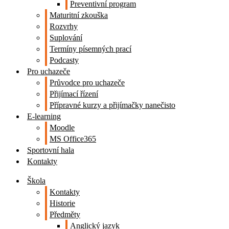
Preventivní program
Maturitní zkouška
Rozvrhy
Suplování
Termíny písemných prací
Podcasty
Pro uchazeče
Průvodce pro uchazeče
Přijímací řízení
Přípravné kurzy a přijímačky nanečisto
E-learning
Moodle
MS Office365
Sportovní hala
Kontakty
Škola
Kontakty
Historie
Předměty
Anglický jazyk