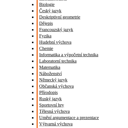
Biologie
Český jazyk
Deskriptivní geometrie
Dějepis
Francouzský jazyk
Fyzika
Hudební výchova
Chemie
Informatika a výpočetní technika
Laboratorní technika
Matematika
Náboženství
Německý jazyk
Občanská výchova
Přírodopis
Ruský jazyk
Sportovní hry
Tělesná výchova
Umění argumentace a prezentace
Výtvarná výchova