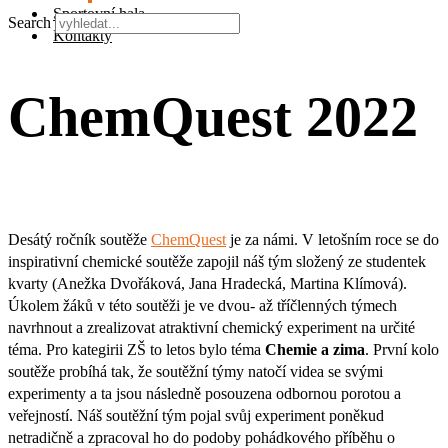
Sportovní hala
Search
Kontakty
ChemQuest 2022
Desátý ročník soutěže
ChemQuest
je za námi. V letošním roce se do
inspirativní chemické soutěže zapojil náš tým složený ze studentek
kvarty (Anežka Dvořáková, Jana Hradecká, Martina Klímová).
Úkolem žáků v této soutěži je ve dvou- až tříčlenných týmech
navrhnout a zrealizovat atraktivní chemický experiment na určité
téma. Pro kategirii ZŠ to letos bylo téma
Chemie a zima
. První kolo
soutěže probíhá tak, že soutěžní týmy natočí videa se svými
experimenty a ta jsou následně posouzena odbornou porotou a
veřejností. Náš soutěžní tým pojal svůj experiment poněkud
netradičně a zpracoval ho do podoby pohádkového příběhu o