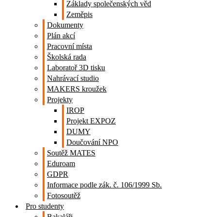
Základy společenských věd
Zeměpis
Dokumenty
Plán akcí
Pracovní místa
Školská rada
Laboratoř 3D tisku
Nahrávací studio
MAKERS kroužek
Projekty
IROP
Projekt EXPOZ
DUMY
Doučování NPO
Soutěž MATES
Eduroam
GDPR
Informace podle zák. č. 106/1999 Sb.
Fotosoutěž
Pro studenty
Bakaláři