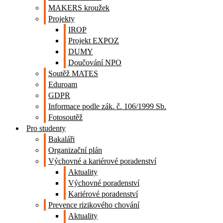
MAKERS kroužek
Projekty
IROP
Projekt EXPOZ
DUMY
Doučování NPO
Soutěž MATES
Eduroam
GDPR
Informace podle zák. č. 106/1999 Sb.
Fotosoutěž
Pro studenty
Bakaláři
Organizační plán
Výchovné a kariérové poradenství
Aktuality
Výchovné poradenství
Kariérové poradenství
Prevence rizikového chování
Aktuality