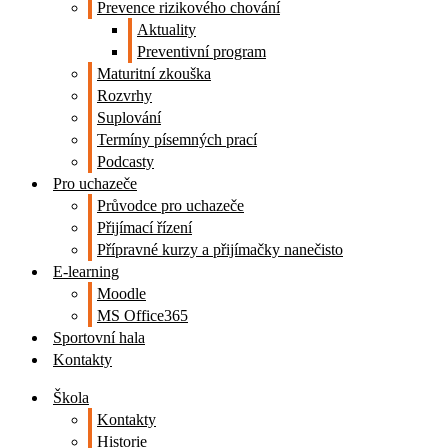
Prevence rizikového chování
Aktuality
Preventivní program
Maturitní zkouška
Rozvrhy
Suplování
Termíny písemných prací
Podcasty
Pro uchazeče
Průvodce pro uchazeče
Přijímací řízení
Přípravné kurzy a přijímačky nanečisto
E-learning
Moodle
MS Office365
Sportovní hala
Kontakty
Škola
Kontakty
Historie