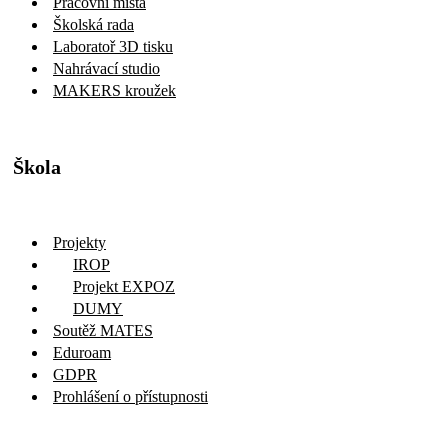
Pracovní místa
Školská rada
Laboratoř 3D tisku
Nahrávací studio
MAKERS kroužek
Škola
Projekty
IROP
Projekt EXPOZ
DUMY
Soutěž MATES
Eduroam
GDPR
Prohlášení o přístupnosti