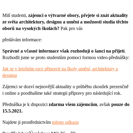
Milí studenti,
zájemci o výtvarné obory, přejete si znát aktuality
ze světa architektury, designu a umění a možnosti studia těchto
oborů na vysokých školách?
Pak pro vás
předávám informace:
Správné a včasné informace však rozhodují o šanci na přijetí
.
Rozhodli jsme se proto studentům pomoci formou video-přednášky:
Jak se v letošním roce připravit na školy umění, architektury a
designu
Zájemci se dozví nejnovější aktuality o průběhu zkoušek prezenčně
i online a poodhalíme také strategii přípravy pro následující rok.
Přednáška je k dispozici
zdarma všem zájemcům
, avšak
pouze do
15.5.2021.
Najdete ji prostřednictvím
tohoto odkazu