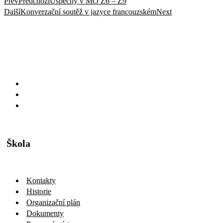
Prev
Předchozí
Úspěchy v MO Z6 – Z9
Další
Konverzační soutěž v jazyce francouzském
Next
Škola
Kontakty
Historie
Organizační plán
Dokumenty