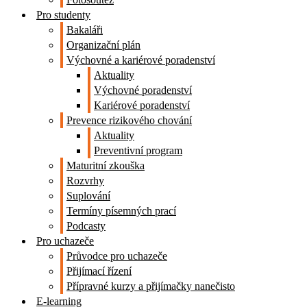
Pro studenty
Bakaláři
Organizační plán
Výchovné a kariérové poradenství
Aktuality
Výchovné poradenství
Kariérové poradenství
Prevence rizikového chování
Aktuality
Preventivní program
Maturitní zkouška
Rozvrhy
Suplování
Termíny písemných prací
Podcasty
Pro uchazeče
Průvodce pro uchazeče
Přijímací řízení
Přípravné kurzy a přijímačky nanečisto
E-learning