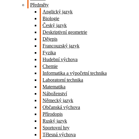
Předměty
Anglický jazyk
Biologie
Český jazyk
Deskriptivní geometrie
Dějepis
Francouzský jazyk
Fyzika
Hudební výchova
Chemie
Informatika a výpočetní technika
Laboratorní technika
Matematika
Náboženství
Německý jazyk
Občanská výchova
Přírodopis
Ruský jazyk
Sportovní hry
Tělesná výchova