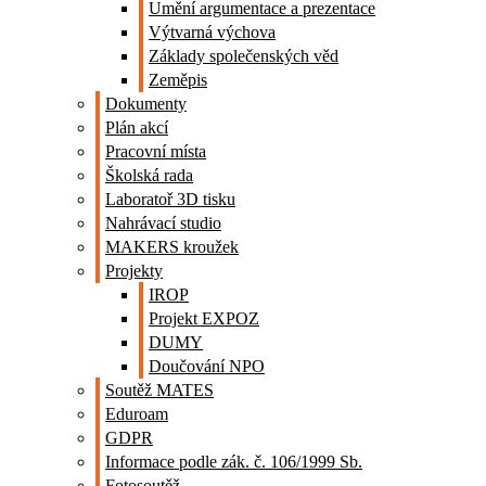
Umění argumentace a prezentace
Výtvarná výchova
Základy společenských věd
Zeměpis
Dokumenty
Plán akcí
Pracovní místa
Školská rada
Laboratoř 3D tisku
Nahrávací studio
MAKERS kroužek
Projekty
IROP
Projekt EXPOZ
DUMY
Doučování NPO
Soutěž MATES
Eduroam
GDPR
Informace podle zák. č. 106/1999 Sb.
Fotosoutěž