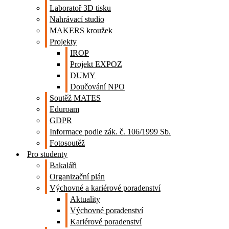
Laboratoř 3D tisku
Nahrávací studio
MAKERS kroužek
Projekty
IROP
Projekt EXPOZ
DUMY
Doučování NPO
Soutěž MATES
Eduroam
GDPR
Informace podle zák. č. 106/1999 Sb.
Fotosoutěž
Pro studenty
Bakaláři
Organizační plán
Výchovné a kariérové poradenství
Aktuality
Výchovné poradenství
Kariérové poradenství