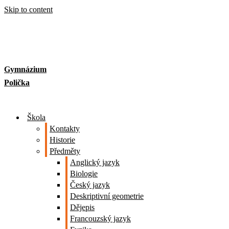
Skip to content
Gymnázium
Polička
Škola
Kontakty
Historie
Předměty
Anglický jazyk
Biologie
Český jazyk
Deskriptivní geometrie
Dějepis
Francouzský jazyk