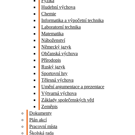
Fyzika
Hudební výchova
Chemie
Informatika a výpočetní technika
Laboratorní technika
Matematika
Náboženství
Německý jazyk
Občanská výchova
Přírodopis
Ruský jazyk
Sportovní hry
Tělesná výchova
Umění argumentace a prezentace
Výtvarná výchova
Základy společenských věd
Zeměpis
Dokumenty
Plán akcí
Pracovní místa
Školská rada