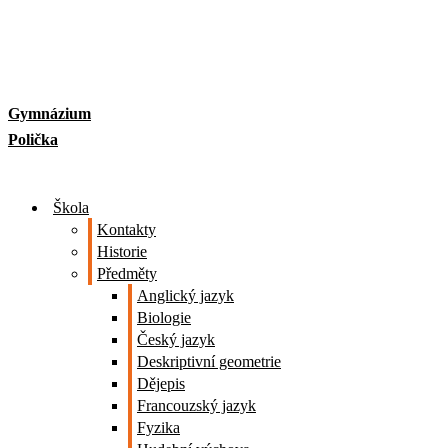
Skip
to
content
Gymnázium
Polička
Škola
Kontakty
Historie
Předměty
Anglický jazyk
Biologie
Český jazyk
Deskriptivní geometrie
Dějepis
Francouzský jazyk
Fyzika