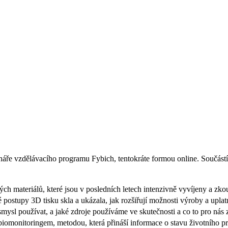
mináře vzdělávacího programu Fybich, tentokráte formou online. Součás
ých materiálů, které jsou v posledních letech intenzivně vyvíjeny a z
 postupy 3D tisku skla a ukázala, jak rozšiřují možnosti výroby a uplat
smysl používat, a jaké zdroje používáme ve skutečnosti a co to pro nás
biomonitoringem, metodou, která přináší informace o stavu životního pr