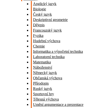
Anglický jazyk
Biologie
Český jazyk
Deskriptivní geometrie
Dějepis
Francouzský jazyk
Fyzika
Hudební výchova
Chemie
Informatika a výpočetní technika
Laboratorní technika
Matematika
Náboženství
Německý jazyk
Občanská výchova
Přírodopis
Ruský jazyk
Sportovní hry
Tělesná výchova
Umění argumentace a prezentace