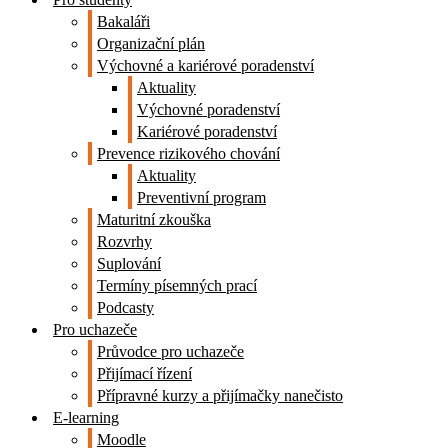
Bakaláři
Organizační plán
Výchovné a kariérové poradenství
Aktuality
Výchovné poradenství
Kariérové poradenství
Prevence rizikového chování
Aktuality
Preventivní program
Maturitní zkouška
Rozvrhy
Suplování
Termíny písemných prací
Podcasty
Pro uchazeče
Průvodce pro uchazeče
Přijímací řízení
Přípravné kurzy a přijímačky nanečisto
E-learning
Moodle