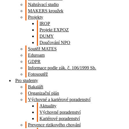
Nahrávací studio
MAKERS kroužek
Projekty
IROP
Projekt EXPOZ
DUMY
Doučování NPO
Soutěž MATES
Eduroam
GDPR
Informace podle zák. č. 106/1999 Sb.
Fotosoutěž
Pro studenty
Bakaláři
Organizační plán
Výchovné a kariérové poradenství
Aktuality
Výchovné poradenství
Kariérové poradenství
Prevence rizikového chování