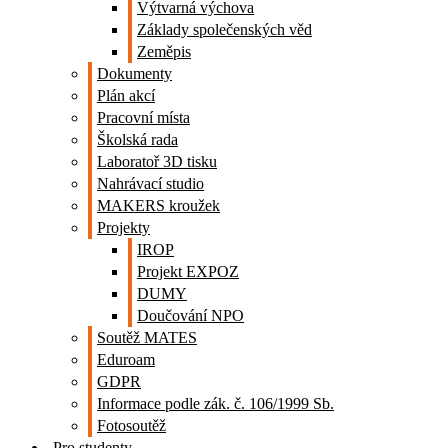
Výtvarná výchova
Základy společenských věd
Zeměpis
Dokumenty
Plán akcí
Pracovní místa
Školská rada
Laboratoř 3D tisku
Nahrávací studio
MAKERS kroužek
Projekty
IROP
Projekt EXPOZ
DUMY
Doučování NPO
Soutěž MATES
Eduroam
GDPR
Informace podle zák. č. 106/1999 Sb.
Fotosoutěž
Pro studenty