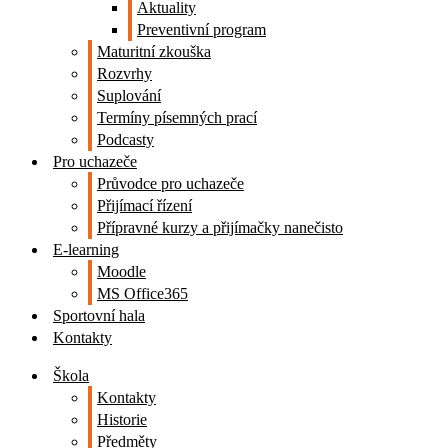
Aktuality
Preventivní program
Maturitní zkouška
Rozvrhy
Suplování
Termíny písemných prací
Podcasty
Pro uchazeče
Průvodce pro uchazeče
Přijímací řízení
Přípravné kurzy a přijímačky nanečisto
E-learning
Moodle
MS Office365
Sportovní hala
Kontakty
Škola
Kontakty
Historie
Předměty