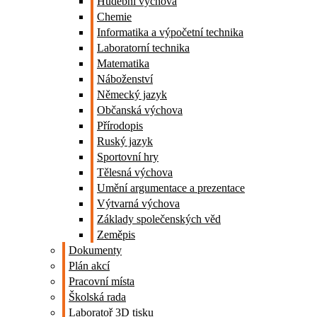
Hudební výchova
Chemie
Informatika a výpočetní technika
Laboratorní technika
Matematika
Náboženství
Německý jazyk
Občanská výchova
Přírodopis
Ruský jazyk
Sportovní hry
Tělesná výchova
Umění argumentace a prezentace
Výtvarná výchova
Základy společenských věd
Zeměpis
Dokumenty
Plán akcí
Pracovní místa
Školská rada
Laboratoř 3D tisku