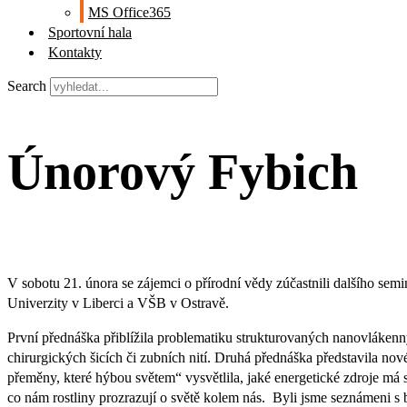
MS Office365
Sportovní hala
Kontakty
Search
Únorový Fybich
V sobotu 21. února se zájemci o přírodní vědy zúčastnili dalšího se
Univerzity v Liberci a VŠB v Ostravě.
První přednáška přiblížila problematiku strukturovaných nanovlákenn
chirurgických šicích či zubních nití. Druhá přednáška představila nové
přeměny, které hýbou světem“ vysvětlila, jaké energetické zdroje má 
co nám rostliny prozrazují o světě kolem nás. Byli jsme seznámeni s 