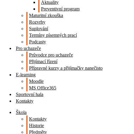
Aktuality
Preventivní program
Maturitní zkouška
Rozvrhy
Suplování
Termíny písemných prací
Podcasty
Pro uchazeče
Průvodce pro uchazeče
Přijímací řízení
Přípravné kurzy a přijímačky nanečisto
E-learning
Moodle
MS Office365
Sportovní hala
Kontakty
Škola
Kontakty
Historie
Předměty