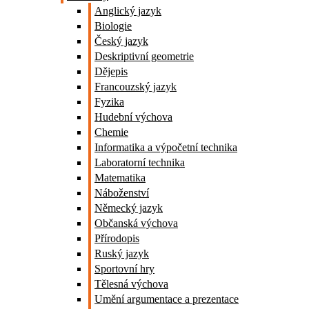
Anglický jazyk
Biologie
Český jazyk
Deskriptivní geometrie
Dějepis
Francouzský jazyk
Fyzika
Hudební výchova
Chemie
Informatika a výpočetní technika
Laboratorní technika
Matematika
Náboženství
Německý jazyk
Občanská výchova
Přírodopis
Ruský jazyk
Sportovní hry
Tělesná výchova
Umění argumentace a prezentace