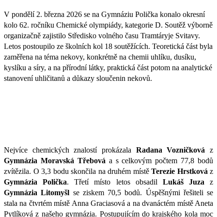
V pondělí 2. března 2026 se na Gymnáziu Polička konalo okresní
kolo 62. ročníku Chemické olympiády, kategorie D. Soutěž výborně
organizačně zajistilo Středisko volného času Tramtáryje Svitavy.
Letos postoupilo ze školních kol 18 soutěžících. Teoretická část byla
zaměřena na téma nekovy, konkrétně na chemii uhlíku, dusíku,
kyslíku a síry, a na přírodní látky, praktická část potom na analytické
stanovení uhličitanů a důkazy sloučenin nekovů.
Nejvíce chemických znalostí prokázala
Radana Vozničková
z
Gymnázia Moravská Třebová
a s celkovým počtem 77,8 bodů
zvítězila. O 3,3 bodu skončila na druhém místě
Terezie Hrstková
z
Gymnázia Polička
. Třetí místo letos obsadil
Lukáš Juza
z
Gymnázia Litomyšl
se ziskem 70,5 bodů. Úspěšnými řešiteli se
stala na čtvrtém místě Anna Graciasová a na dvanáctém místě Aneta
Pytlíková z našeho gymnázia. Postupujícím do krajského kola moc