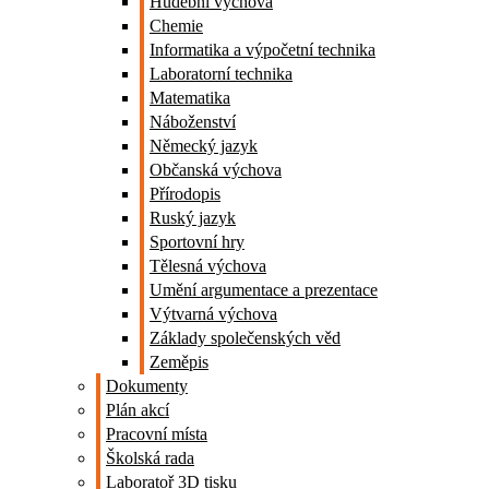
Hudební výchova
Chemie
Informatika a výpočetní technika
Laboratorní technika
Matematika
Náboženství
Německý jazyk
Občanská výchova
Přírodopis
Ruský jazyk
Sportovní hry
Tělesná výchova
Umění argumentace a prezentace
Výtvarná výchova
Základy společenských věd
Zeměpis
Dokumenty
Plán akcí
Pracovní místa
Školská rada
Laboratoř 3D tisku