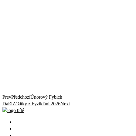
Prev
Předchozí
Únorový Fybich
Další
Zážitky z Fyziklání 2026
Next