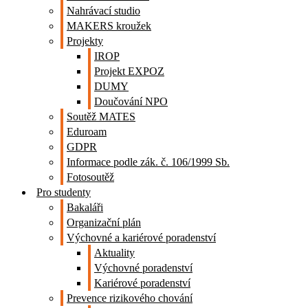
Nahrávací studio
MAKERS kroužek
Projekty
IROP
Projekt EXPOZ
DUMY
Doučování NPO
Soutěž MATES
Eduroam
GDPR
Informace podle zák. č. 106/1999 Sb.
Fotosoutěž
Pro studenty
Bakaláři
Organizační plán
Výchovné a kariérové poradenství
Aktuality
Výchovné poradenství
Kariérové poradenství
Prevence rizikového chování