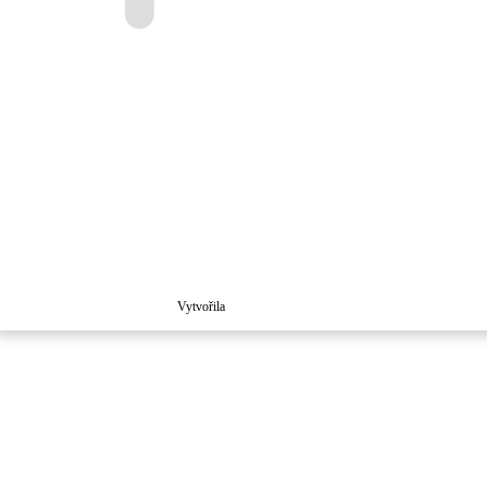
Vytvořila
Školaloka 2021