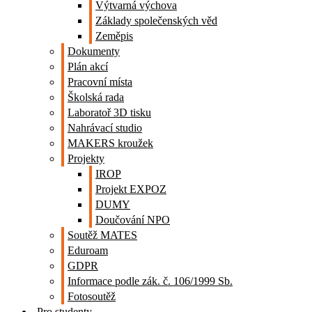
Výtvarná výchova
Základy společenských věd
Zeměpis
Dokumenty
Plán akcí
Pracovní místa
Školská rada
Laboratoř 3D tisku
Nahrávací studio
MAKERS kroužek
Projekty
IROP
Projekt EXPOZ
DUMY
Doučování NPO
Soutěž MATES
Eduroam
GDPR
Informace podle zák. č. 106/1999 Sb.
Fotosoutěž
Pro studenty