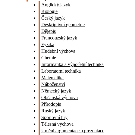
Anglický jazyk
Biologie
Český jazyk
Deskriptivní geometrie
Dějepis
Francouzský jazyk
Fyzika
Hudební výchova
Chemie
Informatika a výpočetní technika
Laboratorní technika
Matematika
Náboženství
Německý jazyk
Občanská výchova
Přírodopis
Ruský jazyk
Sportovní hry
Tělesná výchova
Umění argumentace a prezentace