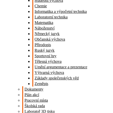
Hudební výchova
Chemie
Informatika a výpočetní technika
Laboratorní technika
Matematika
Náboženství
Německý jazyk
Občanská výchova
Přírodopis
Ruský jazyk
Sportovní hry
Tělesná výchova
Umění argumentace a prezentace
Výtvarná výchova
Základy společenských věd
Zeměpis
Dokumenty
Plán akcí
Pracovní místa
Školská rada
Laboratoř 3D tisku