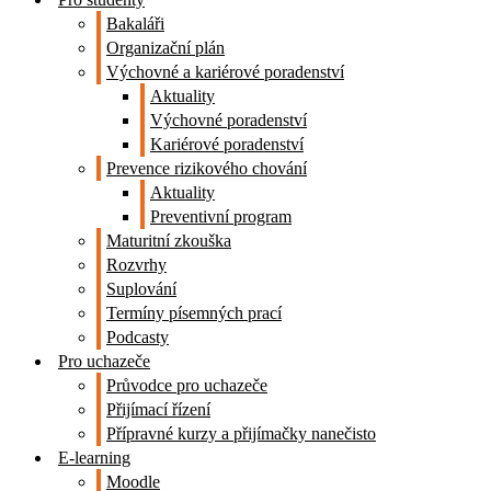
Bakaláři
Organizační plán
Výchovné a kariérové poradenství
Aktuality
Výchovné poradenství
Kariérové poradenství
Prevence rizikového chování
Aktuality
Preventivní program
Maturitní zkouška
Rozvrhy
Suplování
Termíny písemných prací
Podcasty
Pro uchazeče
Průvodce pro uchazeče
Přijímací řízení
Přípravné kurzy a přijímačky nanečisto
E-learning
Moodle