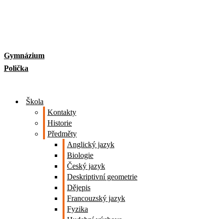
Skip
to
content
Gymnázium
Polička
Škola
Kontakty
Historie
Předměty
Anglický jazyk
Biologie
Český jazyk
Deskriptivní geometrie
Dějepis
Francouzský jazyk
Fyzika