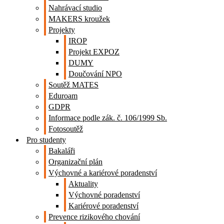
Nahrávací studio
MAKERS kroužek
Projekty
IROP
Projekt EXPOZ
DUMY
Doučování NPO
Soutěž MATES
Eduroam
GDPR
Informace podle zák. č. 106/1999 Sb.
Fotosoutěž
Pro studenty
Bakaláři
Organizační plán
Výchovné a kariérové poradenství
Aktuality
Výchovné poradenství
Kariérové poradenství
Prevence rizikového chování