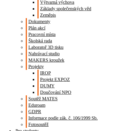
Výtvarná výchova
Základy společenských věd
Zeměpis
Dokumenty
Plán akcí
Pracovní místa
Školská rada
Laboratoř 3D tisku
Nahrávací studio
MAKERS kroužek
Projekty
IROP
Projekt EXPOZ
DUMY
Doučování NPO
Soutěž MATES
Eduroam
GDPR
Informace podle zák. č. 106/1999 Sb.
Fotosoutěž
Pro studenty