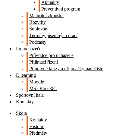
Aktuality
Preventivní program
Maturitní zkouška
Rozvrhy
Suplování
Termíny písemných prací
Podcasty
Pro uchazeče
Průvodce pro uchazeče
Přijímací řízení
Přípravné kurzy a přijímačky nanečisto
E-learning
Moodle
MS Office365
Sportovní hala
Kontakty
Škola
Kontakty
Historie
Předměty