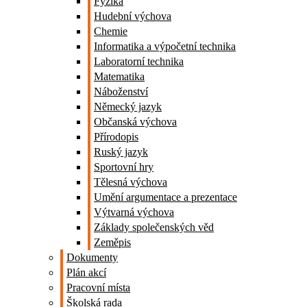
Fyzika
Hudební výchova
Chemie
Informatika a výpočetní technika
Laboratorní technika
Matematika
Náboženství
Německý jazyk
Občanská výchova
Přírodopis
Ruský jazyk
Sportovní hry
Tělesná výchova
Umění argumentace a prezentace
Výtvarná výchova
Základy společenských věd
Zeměpis
Dokumenty
Plán akcí
Pracovní místa
Školská rada