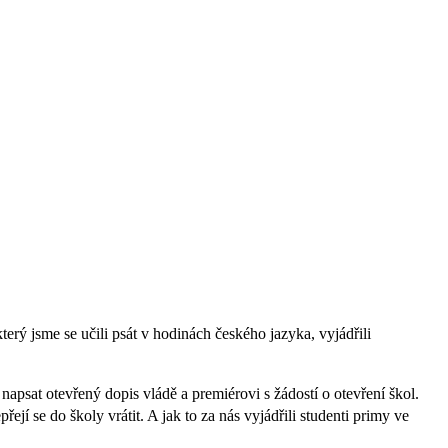
který jsme se učili psát v hodinách českého jazyka, vyjádřili
 napsat otevřený dopis vládě a premiérovi s žádostí o otevření škol.
ejí se do školy vrátit. A jak to za nás vyjádřili studenti primy ve