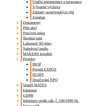
Umění argumentace a prezentace
Výtvarná výchova
Základy společenských věd
Zeměpis
Dokumenty
Plán akcí
Pracovní místa
Školská rada
Laboratoř 3D tisku
Nahrávací studio
MAKERS kroužek
Projekty
IROP
Projekt EXPOZ
DUMY
Doučování NPO
Soutěž MATES
Eduroam
GDPR
Informace podle zák. č. 106/1999 Sb.
Fotosoutěž