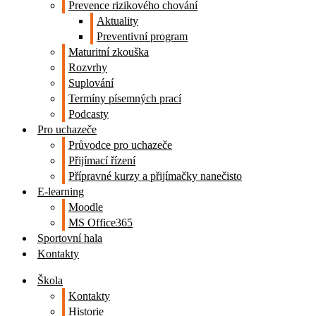
Prevence rizikového chování
Aktuality
Preventivní program
Maturitní zkouška
Rozvrhy
Suplování
Termíny písemných prací
Podcasty
Pro uchazeče
Průvodce pro uchazeče
Přijímací řízení
Přípravné kurzy a přijímačky nanečisto
E-learning
Moodle
MS Office365
Sportovní hala
Kontakty
Škola
Kontakty
Historie