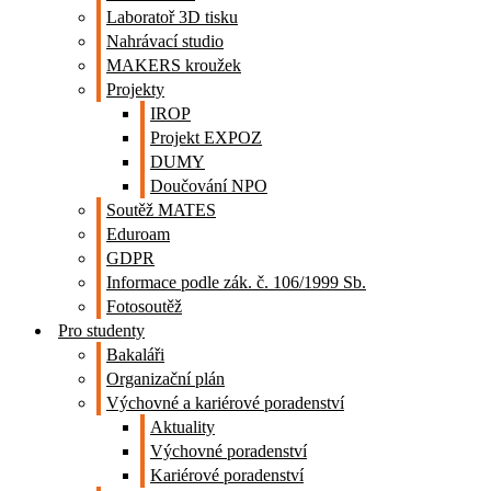
Laboratoř 3D tisku
Nahrávací studio
MAKERS kroužek
Projekty
IROP
Projekt EXPOZ
DUMY
Doučování NPO
Soutěž MATES
Eduroam
GDPR
Informace podle zák. č. 106/1999 Sb.
Fotosoutěž
Pro studenty
Bakaláři
Organizační plán
Výchovné a kariérové poradenství
Aktuality
Výchovné poradenství
Kariérové poradenství