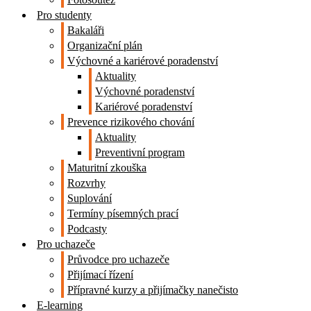
Pro studenty
Bakaláři
Organizační plán
Výchovné a kariérové poradenství
Aktuality
Výchovné poradenství
Kariérové poradenství
Prevence rizikového chování
Aktuality
Preventivní program
Maturitní zkouška
Rozvrhy
Suplování
Termíny písemných prací
Podcasty
Pro uchazeče
Průvodce pro uchazeče
Přijímací řízení
Přípravné kurzy a přijímačky nanečisto
E-learning