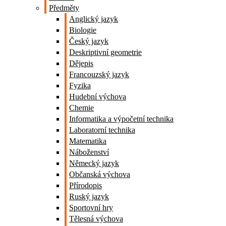
Předměty
Anglický jazyk
Biologie
Český jazyk
Deskriptivní geometrie
Dějepis
Francouzský jazyk
Fyzika
Hudební výchova
Chemie
Informatika a výpočetní technika
Laboratorní technika
Matematika
Náboženství
Německý jazyk
Občanská výchova
Přírodopis
Ruský jazyk
Sportovní hry
Tělesná výchova