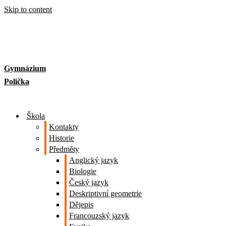
Skip to content
Gymnázium
Polička
Škola
Kontakty
Historie
Předměty
Anglický jazyk
Biologie
Český jazyk
Deskriptivní geometrie
Dějepis
Francouzský jazyk