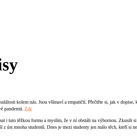
isy
 události kolem nás. Jsou všímaví a empatičtí. Přečtěte si, jak v dopise, 
ové pandemii.
Zde
at i tuto těžkou formu a myslím, že v ní obstáli na výbornou. Zkusili si
 z úst mnoha studentů. Dnes je mezi studenty jen málo těch, kteří si nepř