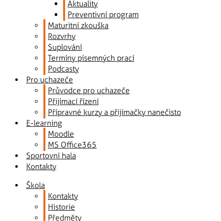
Aktuality
Preventivní program
Maturitní zkouška
Rozvrhy
Suplování
Termíny písemných prací
Podcasty
Pro uchazeče
Průvodce pro uchazeče
Přijímací řízení
Přípravné kurzy a přijímačky nanečisto
E-learning
Moodle
MS Office365
Sportovní hala
Kontakty
Škola
Kontakty
Historie
Předměty