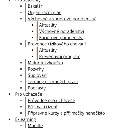
Bakaláři
Organizační plán
Výchovné a kariérové poradenství
Aktuality
Výchovné poradenství
Kariérové poradenství
Prevence rizikového chování
Aktuality
Preventivní program
Maturitní zkouška
Rozvrhy
Suplování
Termíny písemných prací
Podcasty
Pro uchazeče
Průvodce pro uchazeče
Přijímací řízení
Přípravné kurzy a přijímačky nanečisto
E-learning
Moodle