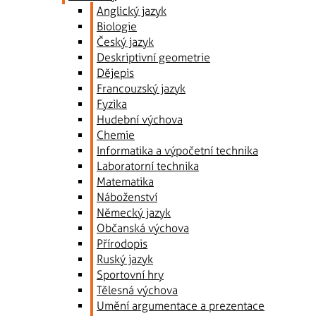
Anglický jazyk
Biologie
Český jazyk
Deskriptivní geometrie
Dějepis
Francouzský jazyk
Fyzika
Hudební výchova
Chemie
Informatika a výpočetní technika
Laboratorní technika
Matematika
Náboženství
Německý jazyk
Občanská výchova
Přírodopis
Ruský jazyk
Sportovní hry
Tělesná výchova
Umění argumentace a prezentace