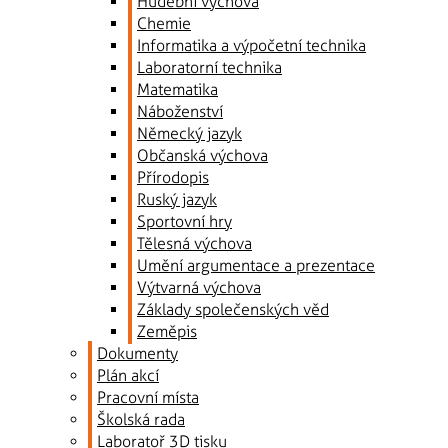
Hudební výchova
Chemie
Informatika a výpočetní technika
Laboratorní technika
Matematika
Náboženství
Německý jazyk
Občanská výchova
Přírodopis
Ruský jazyk
Sportovní hry
Tělesná výchova
Umění argumentace a prezentace
Výtvarná výchova
Základy společenských věd
Zeměpis
Dokumenty
Plán akcí
Pracovní místa
Školská rada
Laboratoř 3D tisku