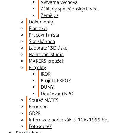
Výtvarná výchova
Základy společenských věd
Zeměpis
Dokumenty
Plán akcí
Pracovní místa
Školská rada
Laboratoř 3D tisku
Nahrávací studio
MAKERS kroužek
Projekty
IROP
Projekt EXPOZ
DUMY
Doučování NPO
Soutěž MATES
Eduroam
GDPR
Informace podle zák. č. 106/1999 Sb.
Fotosoutěž
Pro studenty