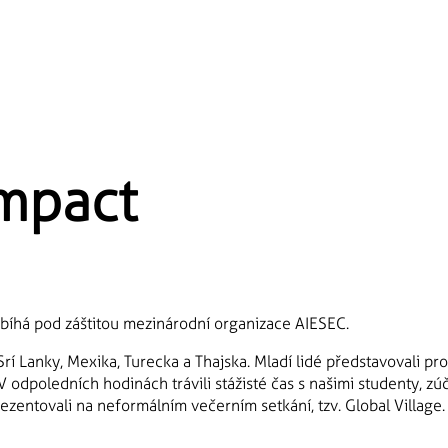
Impact
bíhá pod záštitou mezinárodní organizace AIESEC.
 Srí Lanky, Mexika, Turecka a Thajska. Mladí lidé představovali pr
V odpoledních hodinách trávili stážisté čas s našimi studenty, zú
rezentovali na neformálním večerním setkání, tzv. Global Village.