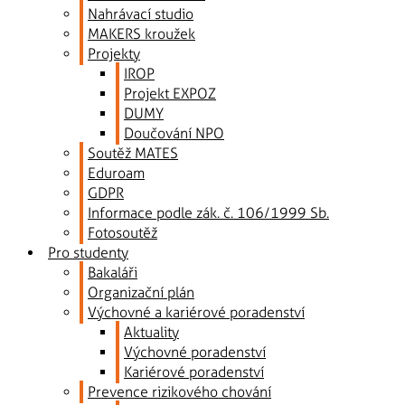
Nahrávací studio
MAKERS kroužek
Projekty
IROP
Projekt EXPOZ
DUMY
Doučování NPO
Soutěž MATES
Eduroam
GDPR
Informace podle zák. č. 106/1999 Sb.
Fotosoutěž
Pro studenty
Bakaláři
Organizační plán
Výchovné a kariérové poradenství
Aktuality
Výchovné poradenství
Kariérové poradenství
Prevence rizikového chování