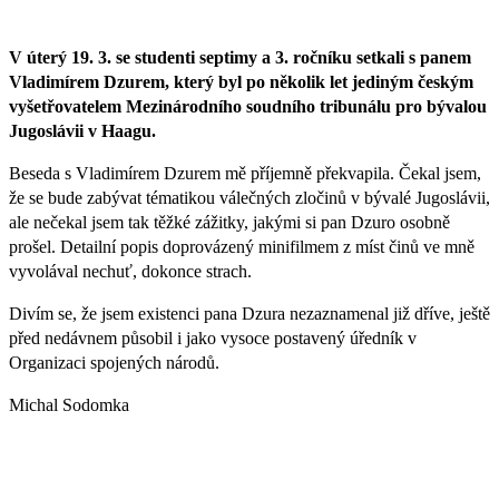
V úterý 19. 3. se studenti septimy a 3. ročníku setkali s panem
Vladimírem Dzurem, který byl po několik let jediným českým
vyšetřovatelem Mezinárodního soudního tribunálu pro bývalou
Jugoslávii v Haagu.
Beseda s Vladimírem Dzurem mě příjemně překvapila. Čekal jsem,
že se bude zabývat tématikou válečných zločinů v bývalé Jugoslávii,
ale nečekal jsem tak těžké zážitky, jakými si pan Dzuro osobně
prošel. Detailní popis doprovázený minifilmem z míst činů ve mně
vyvolával nechuť, dokonce strach.
Divím se, že jsem existenci pana Dzura nezaznamenal již dříve, ještě
před nedávnem působil i jako vysoce postavený úředník v
Organizaci spojených národů.
Michal Sodomka