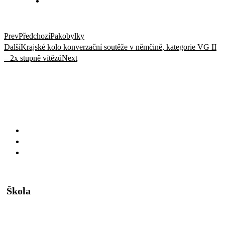
Prev
Předchozí
Pakobylky
Další
Krajské kolo konverzační soutěže v němčině, kategorie VG II
– 2x stupně vítězů
Next
Škola