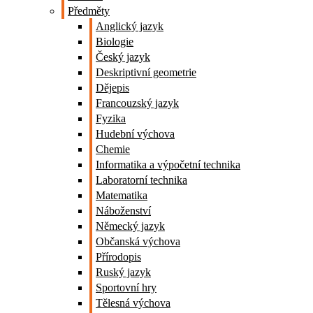
Předměty
Anglický jazyk
Biologie
Český jazyk
Deskriptivní geometrie
Dějepis
Francouzský jazyk
Fyzika
Hudební výchova
Chemie
Informatika a výpočetní technika
Laboratorní technika
Matematika
Náboženství
Německý jazyk
Občanská výchova
Přírodopis
Ruský jazyk
Sportovní hry
Tělesná výchova