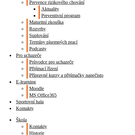
Prevence rizikového chování
Aktuality
Preventivní program
Maturitní zkouška
Rozvrhy
Suplování
Termíny písemných prací
Podcasty
Pro uchazeče
Průvodce pro uchazeče
Přijímací řízení
Přípravné kurzy a přijímačky nanečisto
E-learning
Moodle
MS Office365
Sportovní hala
Kontakty
Škola
Kontakty
Historie