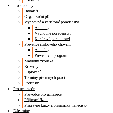
Pro studenty
Bakaláři
Organizační plán
Výchovné a kariérové poradenství
Aktuality
Výchovné poradenství
Kariérové poradenství
Prevence rizikového chování
Aktuality
Preventivní program
Maturitní zkouška
Rozvrhy
Suplování
Termíny písemných prací
Podcasty
Pro uchazeče
Průvodce pro uchazeče
Přijímací řízení
Přípravné kurzy a přijímačky nanečisto
E-learning