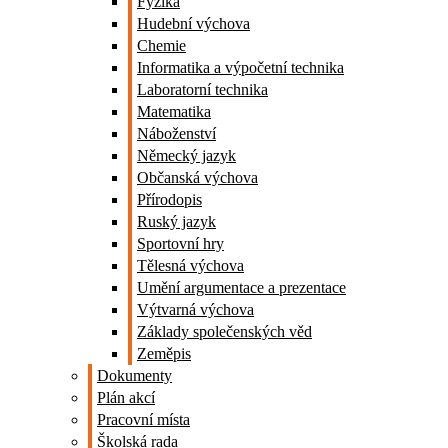
Fyzika
Hudební výchova
Chemie
Informatika a výpočetní technika
Laboratorní technika
Matematika
Náboženství
Německý jazyk
Občanská výchova
Přírodopis
Ruský jazyk
Sportovní hry
Tělesná výchova
Umění argumentace a prezentace
Výtvarná výchova
Základy společenských věd
Zeměpis
Dokumenty
Plán akcí
Pracovní místa
Školská rada