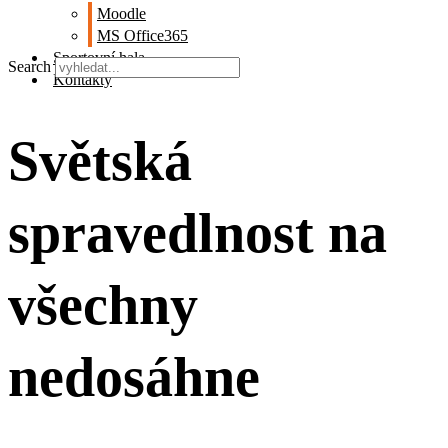
Moodle
MS Office365
Sportovní hala
Search
Kontakty
Světská
spravedlnost na
všechny
nedosáhne