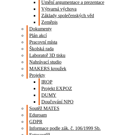
Umění argumentace a prezentace
Výtvarná výchova
Základy společenských věd
Zeměpis
Dokumenty
Plán akcí
Pracovní místa
Školská rada
Laboratoř 3D tisku
Nahrávací studio
MAKERS kroužek
Projekty
IROP
Projekt EXPOZ
DUMY
Doučování NPO
Soutěž MATES
Eduroam
GDPR
Informace podle zák. č. 106/1999 Sb.
Fotosoutěž