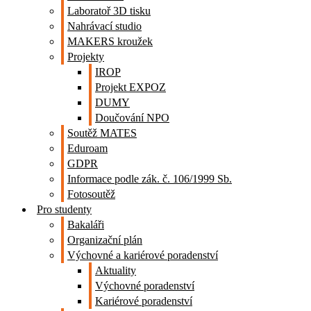
Laboratoř 3D tisku
Nahrávací studio
MAKERS kroužek
Projekty
IROP
Projekt EXPOZ
DUMY
Doučování NPO
Soutěž MATES
Eduroam
GDPR
Informace podle zák. č. 106/1999 Sb.
Fotosoutěž
Pro studenty
Bakaláři
Organizační plán
Výchovné a kariérové poradenství
Aktuality
Výchovné poradenství
Kariérové poradenství