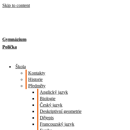
Skip to content
Gymnázium
Polička
Škola
Kontakty
Historie
Předměty
Anglický jazyk
Biologie
Český jazyk
Deskriptivní geometrie
Dějepis
Francouzský jazyk