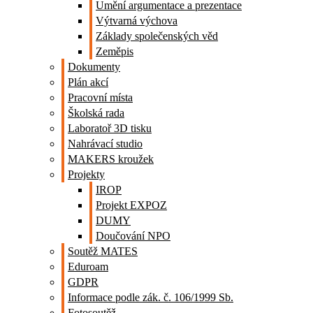
Umění argumentace a prezentace
Výtvarná výchova
Základy společenských věd
Zeměpis
Dokumenty
Plán akcí
Pracovní místa
Školská rada
Laboratoř 3D tisku
Nahrávací studio
MAKERS kroužek
Projekty
IROP
Projekt EXPOZ
DUMY
Doučování NPO
Soutěž MATES
Eduroam
GDPR
Informace podle zák. č. 106/1999 Sb.
Fotosoutěž