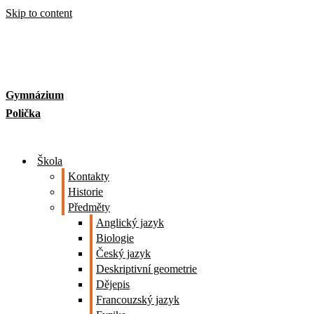
Skip to content
Gymnázium
Polička
Škola
Kontakty
Historie
Předměty
Anglický jazyk
Biologie
Český jazyk
Deskriptivní geometrie
Dějepis
Francouzský jazyk