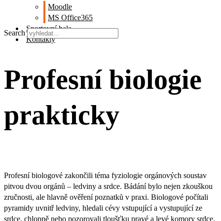
Moodle
MS Office365
Sportovní hala
Search
Kontakty
Profesní biologie
prakticky
Profesní biologové zakončili téma fyziologie orgánových soustav
pitvou dvou orgánů – ledviny a srdce. Bádání bylo nejen zkouškou
zručnosti, ale hlavně ověření poznatků v praxi. Biologové počítali
pyramidy uvnitř ledviny, hledali cévy vstupující a vystupující ze
srdce, chlopně nebo pozorovali tloušťku pravé a levé komory srdce.