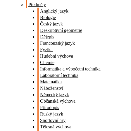
Předměty
Anglický jazyk
Biologie
Český jazyk
Deskriptivní geometrie
Dějepis
Francouzský jazyk
Fyzika
Hudební výchova
Chemie
Informatika a výpočetní technika
Laboratorní technika
Matematika
Náboženství
Německý jazyk
Občanská výchova
Přírodopis
Ruský jazyk
Sportovní hry
Tělesná výchova