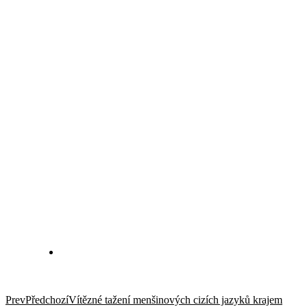
Prev
Předchozí
Vítězné tažení menšinových cizích jazyků krajem