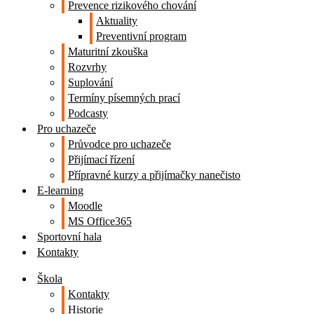
Prevence rizikového chování
Aktuality
Preventivní program
Maturitní zkouška
Rozvrhy
Suplování
Termíny písemných prací
Podcasty
Pro uchazeče
Průvodce pro uchazeče
Přijímací řízení
Přípravné kurzy a přijímačky nanečisto
E-learning
Moodle
MS Office365
Sportovní hala
Kontakty
Škola
Kontakty
Historie