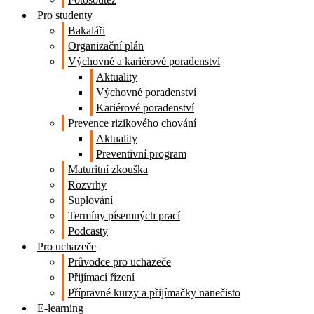
Pro studenty
Bakaláři
Organizační plán
Výchovné a kariérové poradenství
Aktuality
Výchovné poradenství
Kariérové poradenství
Prevence rizikového chování
Aktuality
Preventivní program
Maturitní zkouška
Rozvrhy
Suplování
Termíny písemných prací
Podcasty
Pro uchazeče
Průvodce pro uchazeče
Přijímací řízení
Přípravné kurzy a přijímačky nanečisto
E-learning