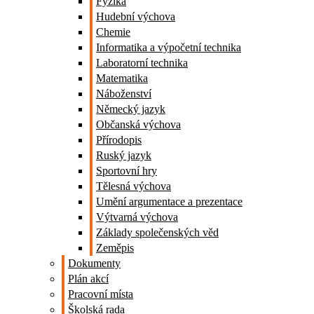
Fyzika
Hudební výchova
Chemie
Informatika a výpočetní technika
Laboratorní technika
Matematika
Náboženství
Německý jazyk
Občanská výchova
Přírodopis
Ruský jazyk
Sportovní hry
Tělesná výchova
Umění argumentace a prezentace
Výtvarná výchova
Základy společenských věd
Zeměpis
Dokumenty
Plán akcí
Pracovní místa
Školská rada