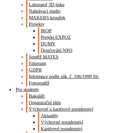
Laboratoř 3D tisku
Nahrávací studio
MAKERS kroužek
Projekty
IROP
Projekt EXPOZ
DUMY
Doučování NPO
Soutěž MATES
Eduroam
GDPR
Informace podle zák. č. 106/1999 Sb.
Fotosoutěž
Pro studenty
Bakaláři
Organizační plán
Výchovné a kariérové poradenství
Aktuality
Výchovné poradenství
Kariérové poradenství