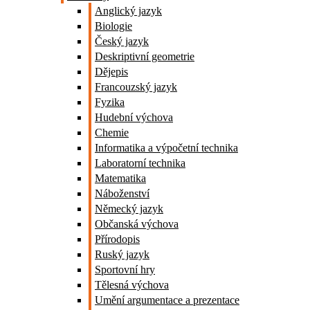
Anglický jazyk
Biologie
Český jazyk
Deskriptivní geometrie
Dějepis
Francouzský jazyk
Fyzika
Hudební výchova
Chemie
Informatika a výpočetní technika
Laboratorní technika
Matematika
Náboženství
Německý jazyk
Občanská výchova
Přírodopis
Ruský jazyk
Sportovní hry
Tělesná výchova
Umění argumentace a prezentace