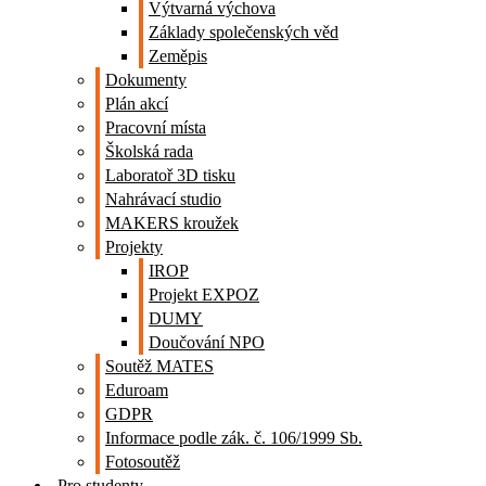
Výtvarná výchova
Základy společenských věd
Zeměpis
Dokumenty
Plán akcí
Pracovní místa
Školská rada
Laboratoř 3D tisku
Nahrávací studio
MAKERS kroužek
Projekty
IROP
Projekt EXPOZ
DUMY
Doučování NPO
Soutěž MATES
Eduroam
GDPR
Informace podle zák. č. 106/1999 Sb.
Fotosoutěž
Pro studenty