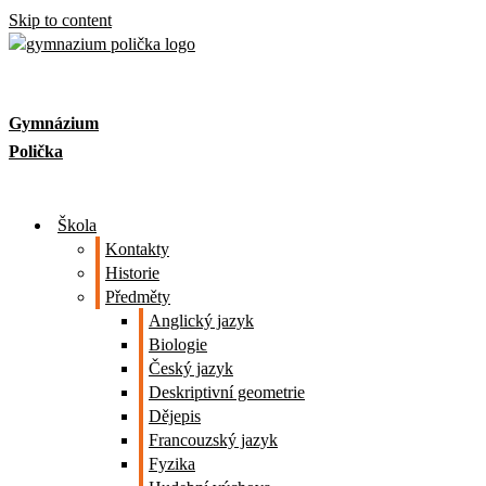
Skip to content
Gymnázium
Polička
Škola
Kontakty
Historie
Předměty
Anglický jazyk
Biologie
Český jazyk
Deskriptivní geometrie
Dějepis
Francouzský jazyk
Fyzika