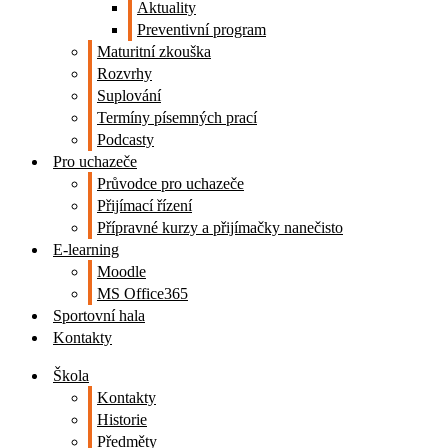
Aktuality
Preventivní program
Maturitní zkouška
Rozvrhy
Suplování
Termíny písemných prací
Podcasty
Pro uchazeče
Průvodce pro uchazeče
Přijímací řízení
Přípravné kurzy a přijímačky nanečisto
E-learning
Moodle
MS Office365
Sportovní hala
Kontakty
Škola
Kontakty
Historie
Předměty