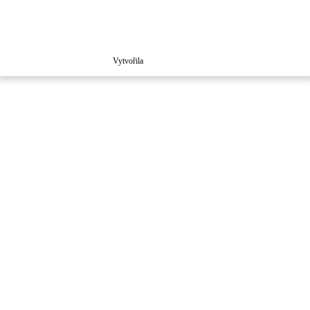
Vytvořila
Školaloka 2021