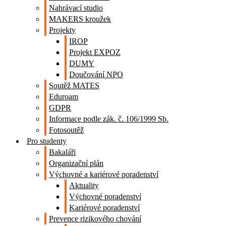
Nahrávací studio
MAKERS kroužek
Projekty
IROP
Projekt EXPOZ
DUMY
Doučování NPO
Soutěž MATES
Eduroam
GDPR
Informace podle zák. č. 106/1999 Sb.
Fotosoutěž
Pro studenty
Bakaláři
Organizační plán
Výchovné a kariérové poradenství
Aktuality
Výchovné poradenství
Kariérové poradenství
Prevence rizikového chování