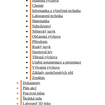
Hudební výchova
Chemie
Informatika a výpočetní technika
Laboratorní technika
Matematika
Náboženství
Německý jazyk
Občanská výchova
Přírodopis
Ruský jazyk
Sportovní hry
Tělesná výchova
Umění argumentace a prezentace
Výtvarná výchova
Základy společenských věd
Zeměpis
Dokumenty
Plán akcí
Pracovní místa
Školská rada
Laboratoř 3D tisku