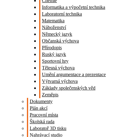
Chemie
Informatika a výpočetní technika
Laboratorní technika
Matematika
Náboženství
Německý jazyk
Občanská výchova
Přírodopis
Ruský jazyk
Sportovní hry
Tělesná výchova
Umění argumentace a prezentace
Výtvarná výchova
Základy společenských věd
Zeměpis
Dokumenty
Plán akcí
Pracovní místa
Školská rada
Laboratoř 3D tisku
Nahrávací studio