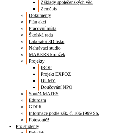
Základy společenských věd
Zeměpis
Dokumenty
Plán akcí
Pracovní místa
Školská rada
Laboratoř 3D tisku
Nahrávací studio
MAKERS kroužek
Projekty
IROP
Projekt EXPOZ
DUMY
Doučování NPO
Soutěž MATES
Eduroam
GDPR
Informace podle zák. č. 106/1999 Sb.
Fotosoutěž
Pro studenty
Bakaláři