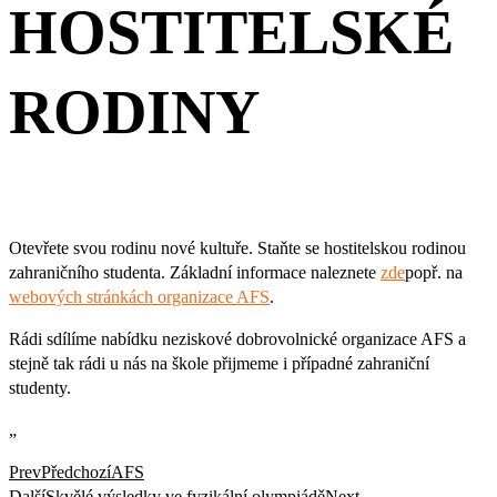
HOSTITELSKÉ
RODINY
Otevřete svou rodinu nové kultuře. Staňte se hostitelskou rodinou
zahraničního studenta. Základní informace naleznete
zde
popř. na
webových stránkách organizace AFS
.
Rádi sdílíme nabídku neziskové dobrovolnické organizace AFS a
stejně tak rádi u nás na škole přijmeme i případné zahraniční
studenty.
„
Prev
Předchozí
AFS
Další
Skvělé výsledky ve fyzikální olympiádě
Next