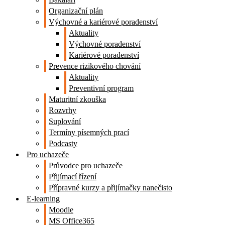
Organizační plán
Výchovné a kariérové poradenství
Aktuality
Výchovné poradenství
Kariérové poradenství
Prevence rizikového chování
Aktuality
Preventivní program
Maturitní zkouška
Rozvrhy
Suplování
Termíny písemných prací
Podcasty
Pro uchazeče
Průvodce pro uchazeče
Přijímací řízení
Přípravné kurzy a přijímačky nanečisto
E-learning
Moodle
MS Office365