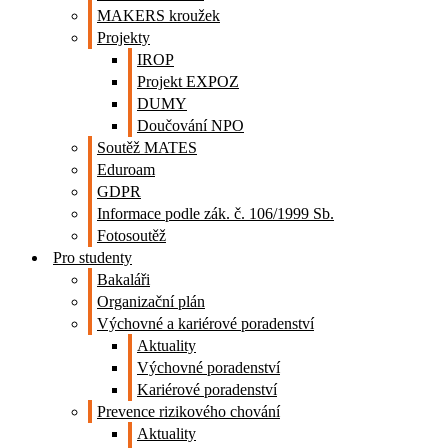
MAKERS kroužek
Projekty
IROP
Projekt EXPOZ
DUMY
Doučování NPO
Soutěž MATES
Eduroam
GDPR
Informace podle zák. č. 106/1999 Sb.
Fotosoutěž
Pro studenty
Bakaláři
Organizační plán
Výchovné a kariérové poradenství
Aktuality
Výchovné poradenství
Kariérové poradenství
Prevence rizikového chování
Aktuality