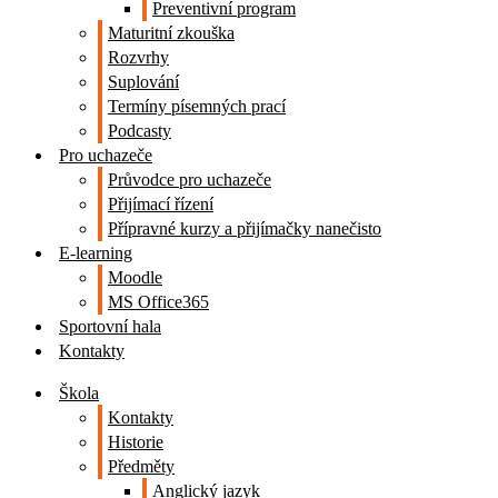
Preventivní program
Maturitní zkouška
Rozvrhy
Suplování
Termíny písemných prací
Podcasty
Pro uchazeče
Průvodce pro uchazeče
Přijímací řízení
Přípravné kurzy a přijímačky nanečisto
E-learning
Moodle
MS Office365
Sportovní hala
Kontakty
Škola
Kontakty
Historie
Předměty
Anglický jazyk