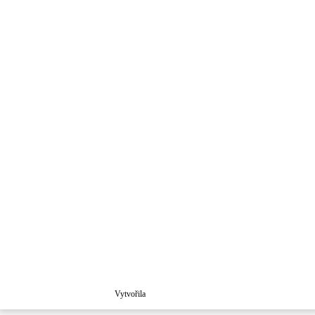
Vytvořila
Školaloka 2021