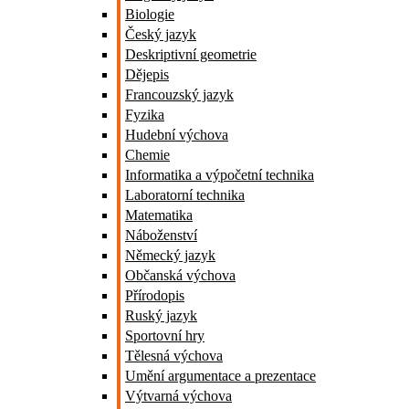
Biologie
Český jazyk
Deskriptivní geometrie
Dějepis
Francouzský jazyk
Fyzika
Hudební výchova
Chemie
Informatika a výpočetní technika
Laboratorní technika
Matematika
Náboženství
Německý jazyk
Občanská výchova
Přírodopis
Ruský jazyk
Sportovní hry
Tělesná výchova
Umění argumentace a prezentace
Výtvarná výchova