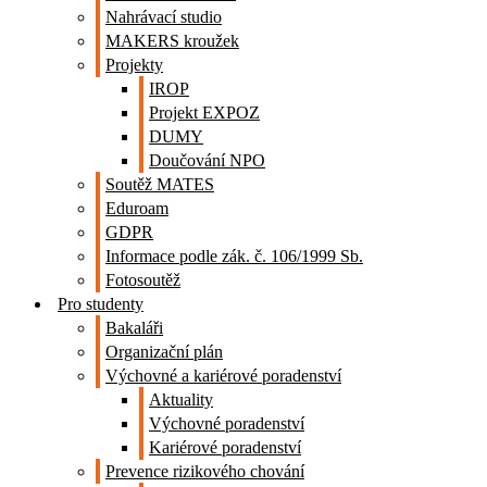
Nahrávací studio
MAKERS kroužek
Projekty
IROP
Projekt EXPOZ
DUMY
Doučování NPO
Soutěž MATES
Eduroam
GDPR
Informace podle zák. č. 106/1999 Sb.
Fotosoutěž
Pro studenty
Bakaláři
Organizační plán
Výchovné a kariérové poradenství
Aktuality
Výchovné poradenství
Kariérové poradenství
Prevence rizikového chování