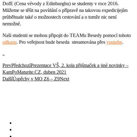
DofE (Cena vévody z Edinburghu) se studenty v roce 2016.
Můžeme se těšit na povídání o přípravě na takovou expedicijejím
průběhuale také o možnostech cestování a o tomže nic není
nemožné.
Naši studenti se mohou připojit do TEAMu Besedy pomocí tohoto
odkazu
. Pro veřejnost bude beseda streamována přes
youtube
.
„
Prev
Předchozí
Prezentace VŠ, 2. kola přijímaček a jiné novinky –
KamPoMaturite.CZ, duben 2021
Další
Úspěchy v MO Z6 – Z9
Next