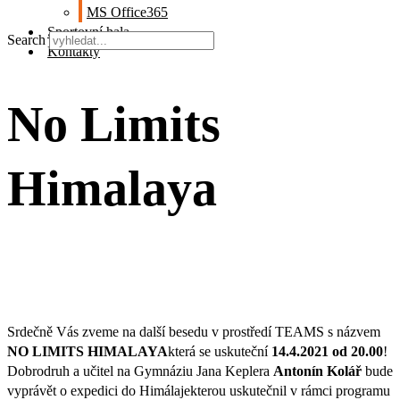
MS Office365
Sportovní hala
Search
Kontakty
No Limits
Himalaya
Srdečně Vás zveme na další besedu v prostředí TEAMS s názvem
NO LIMITS HIMALAYA
která se uskuteční
14.4.2021 od 20.00
!
Dobrodruh a učitel na Gymnáziu Jana Keplera
Antonín Kolář
bude
vyprávět o expedici do Himálajekterou uskutečnil v rámci programu