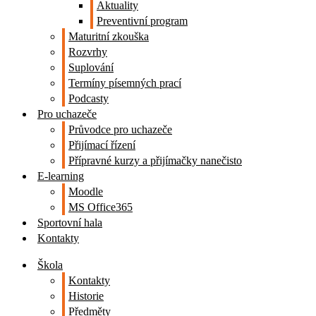
Aktuality
Preventivní program
Maturitní zkouška
Rozvrhy
Suplování
Termíny písemných prací
Podcasty
Pro uchazeče
Průvodce pro uchazeče
Přijímací řízení
Přípravné kurzy a přijímačky nanečisto
E-learning
Moodle
MS Office365
Sportovní hala
Kontakty
Škola
Kontakty
Historie
Předměty