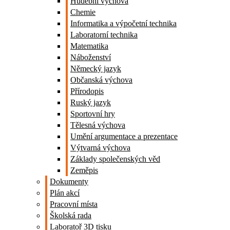
Hudební výchova
Chemie
Informatika a výpočetní technika
Laboratorní technika
Matematika
Náboženství
Německý jazyk
Občanská výchova
Přírodopis
Ruský jazyk
Sportovní hry
Tělesná výchova
Umění argumentace a prezentace
Výtvarná výchova
Základy společenských věd
Zeměpis
Dokumenty
Plán akcí
Pracovní místa
Školská rada
Laboratoř 3D tisku