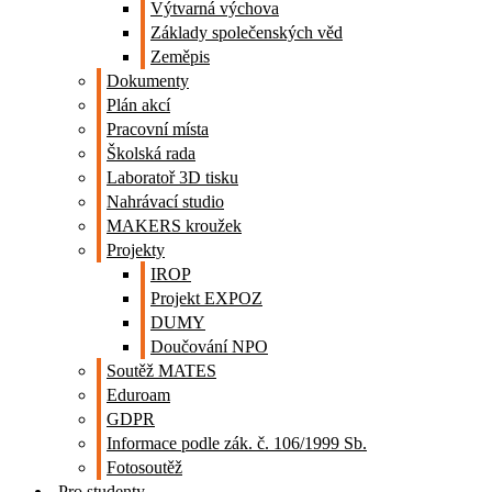
Výtvarná výchova
Základy společenských věd
Zeměpis
Dokumenty
Plán akcí
Pracovní místa
Školská rada
Laboratoř 3D tisku
Nahrávací studio
MAKERS kroužek
Projekty
IROP
Projekt EXPOZ
DUMY
Doučování NPO
Soutěž MATES
Eduroam
GDPR
Informace podle zák. č. 106/1999 Sb.
Fotosoutěž
Pro studenty