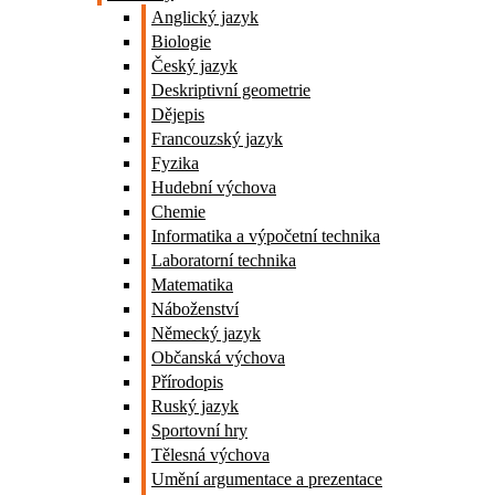
Anglický jazyk
Biologie
Český jazyk
Deskriptivní geometrie
Dějepis
Francouzský jazyk
Fyzika
Hudební výchova
Chemie
Informatika a výpočetní technika
Laboratorní technika
Matematika
Náboženství
Německý jazyk
Občanská výchova
Přírodopis
Ruský jazyk
Sportovní hry
Tělesná výchova
Umění argumentace a prezentace