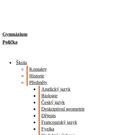
Skip
to
content
Gymnázium
Polička
Škola
Kontakty
Historie
Předměty
Anglický jazyk
Biologie
Český jazyk
Deskriptivní geometrie
Dějepis
Francouzský jazyk
Fyzika