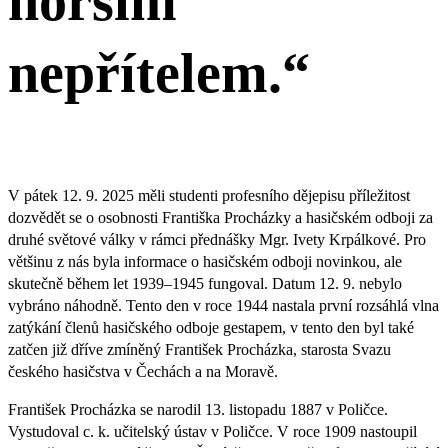
horším
nepřítelem.“
V pátek 12. 9. 2025 měli studenti profesního dějepisu příležitost
dozvědět se o osobnosti Františka Procházky a hasičském odboji za
druhé světové války v rámci přednášky Mgr. Ivety Krpálkové. Pro
většinu z nás byla informace o hasičském odboji novinkou, ale
skutečně během let 1939–1945 fungoval. Datum 12. 9. nebylo
vybráno náhodně. Tento den v roce 1944 nastala první rozsáhlá vlna
zatýkání členů hasičského odboje gestapem, v tento den byl také
zatčen již dříve zmíněný František Procházka, starosta Svazu
českého hasičstva v Čechách a na Moravě.
František Procházka se narodil 13. listopadu 1887 v Poličce.
Vystudoval c. k. učitelský ústav v Poličce. V roce 1909 nastoupil