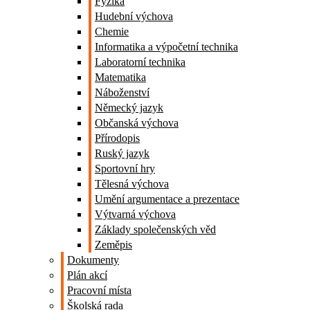
Fyzika
Hudební výchova
Chemie
Informatika a výpočetní technika
Laboratorní technika
Matematika
Náboženství
Německý jazyk
Občanská výchova
Přírodopis
Ruský jazyk
Sportovní hry
Tělesná výchova
Umění argumentace a prezentace
Výtvarná výchova
Základy společenských věd
Zeměpis
Dokumenty
Plán akcí
Pracovní místa
Školská rada