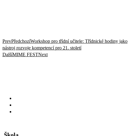
Prev
Předchozí
Workshop pro třídní učitele: Třídnické hodiny jako
nástroj rozvoje kompetencí pro 21. století
Další
MIME FEST
Next
Škola