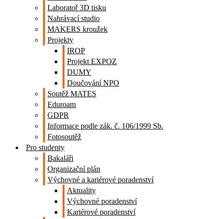
Laboratoř 3D tisku
Nahrávací studio
MAKERS kroužek
Projekty
IROP
Projekt EXPOZ
DUMY
Doučování NPO
Soutěž MATES
Eduroam
GDPR
Informace podle zák. č. 106/1999 Sb.
Fotosoutěž
Pro studenty
Bakaláři
Organizační plán
Výchovné a kariérové poradenství
Aktuality
Výchovné poradenství
Kariérové poradenství