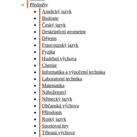
Předměty
Anglický jazyk
Biologie
Český jazyk
Deskriptivní geometrie
Dějepis
Francouzský jazyk
Fyzika
Hudební výchova
Chemie
Informatika a výpočetní technika
Laboratorní technika
Matematika
Náboženství
Německý jazyk
Občanská výchova
Přírodopis
Ruský jazyk
Sportovní hry
Tělesná výchova