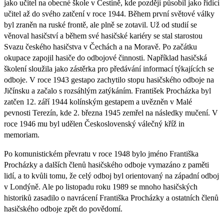
jako učitel na obecné škole v Čestíně, kde později působil jako řídící
učitel až do svého zatčení v roce 1944. Během první světové války
byl zraněn na ruské frontě, ale plně se zotavil. Už od studií se
věnoval hasičství a během své hasičské kariéry se stal starostou
Svazu českého hasičstva v Čechách a na Moravě. Po začátku
okupace zapojil hasiče do odbojové činnosti. Například hasičská
školení sloužila jako zástěrka pro předávání informací týkajících se
odboje. V roce 1943 gestapo zachytilo stopu hasičského odboje na
Jičínsku a začalo s rozsáhlým zatýkáním. František Procházka byl
zatčen 12. září 1944 kolínským gestapem a uvězněn v Malé
pevnosti Terezín, kde 2. března 1945 zemřel na následky mučení. V
roce 1946 mu byl udělen Československý válečný kříž in
memoriam.
Po komunistickém převratu v roce 1948 bylo jméno Františka
Procházky a dalších členů hasičského odboje vymazáno z paměti
lidí, a to kvůli tomu, že celý odboj byl orientovaný na západní odboj
v Londýně. Ale po listopadu roku 1989 se mnoho hasičských
historiků zasadilo o navrácení Františka Procházky a ostatních členů
hasičského odboje zpět do povědomí.