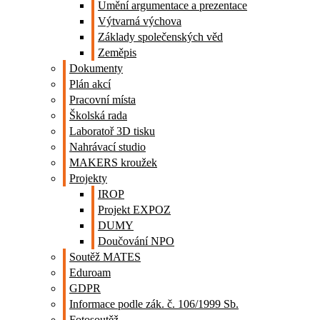
Umění argumentace a prezentace
Výtvarná výchova
Základy společenských věd
Zeměpis
Dokumenty
Plán akcí
Pracovní místa
Školská rada
Laboratoř 3D tisku
Nahrávací studio
MAKERS kroužek
Projekty
IROP
Projekt EXPOZ
DUMY
Doučování NPO
Soutěž MATES
Eduroam
GDPR
Informace podle zák. č. 106/1999 Sb.
Fotosoutěž