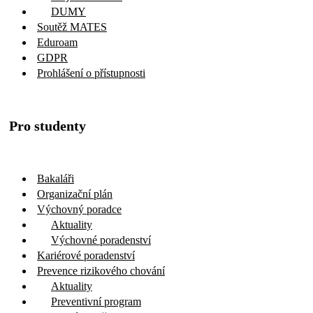
DUMY
Soutěž MATES
Eduroam
GDPR
Prohlášení o přístupnosti
Pro studenty
Bakaláři
Organizační plán
Výchovný poradce
Aktuality
Výchovné poradenství
Kariérové poradenství
Prevence rizikového chování
Aktuality
Preventivní program