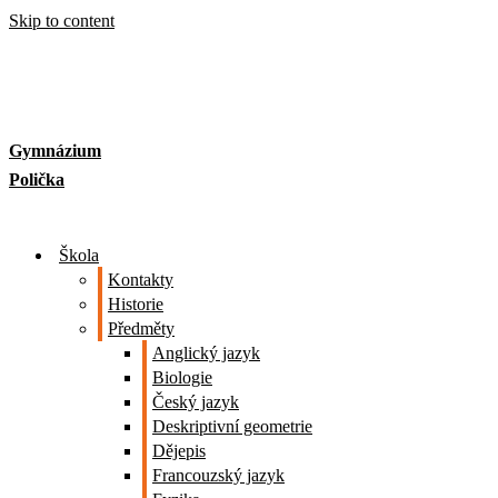
Skip to content
Gymnázium
Polička
Škola
Kontakty
Historie
Předměty
Anglický jazyk
Biologie
Český jazyk
Deskriptivní geometrie
Dějepis
Francouzský jazyk