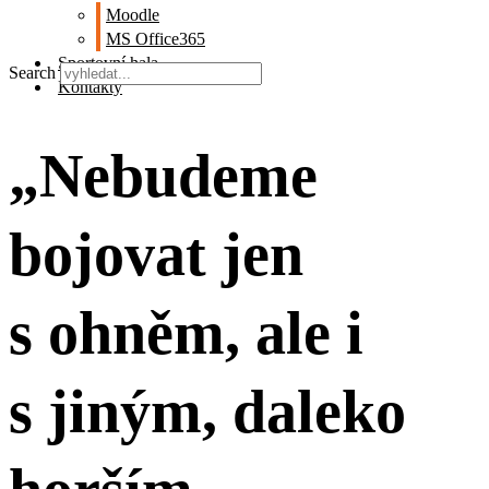
Moodle
MS Office365
Sportovní hala
Search
Kontakty
„Nebudeme
bojovat jen
s ohněm, ale i
s jiným, daleko