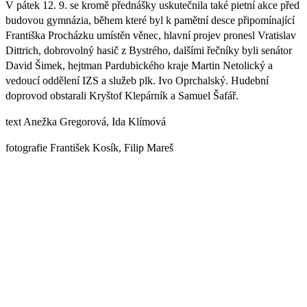
V pátek 12. 9. se kromě přednášky uskutečnila také pietní akce před
budovou gymnázia, během které byl k pamětní desce připomínající
Františka Procházku umístěn věnec, hlavní projev pronesl Vratislav
Dittrich, dobrovolný hasič z Bystrého, dalšími řečníky byli senátor
David Šimek, hejtman Pardubického kraje Martin Netolický a
vedoucí oddělení IZS a služeb plk. Ivo Oprchalský. Hudební
doprovod obstarali Kryštof Klepárník a Samuel Šafář.
text Anežka Gregorová, Ida Klímová
fotografie František Kosík, Filip Mareš