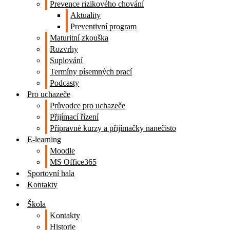
Prevence rizikového chování
Aktuality
Preventivní program
Maturitní zkouška
Rozvrhy
Suplování
Termíny písemných prací
Podcasty
Pro uchazeče
Průvodce pro uchazeče
Přijímací řízení
Přípravné kurzy a přijímačky nanečisto
E-learning
Moodle
MS Office365
Sportovní hala
Kontakty
Škola
Kontakty
Historie