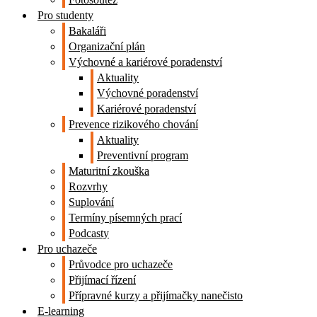
Pro studenty
Bakaláři
Organizační plán
Výchovné a kariérové poradenství
Aktuality
Výchovné poradenství
Kariérové poradenství
Prevence rizikového chování
Aktuality
Preventivní program
Maturitní zkouška
Rozvrhy
Suplování
Termíny písemných prací
Podcasty
Pro uchazeče
Průvodce pro uchazeče
Přijímací řízení
Přípravné kurzy a přijímačky nanečisto
E-learning