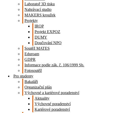
Laboratoř 3D tisku
Nahrávací studio
MAKERS kroužek
Projekty
IROP
Projekt EXPOZ
DUMY
Doučování NPO
Soutěž MATES
Eduroam
GDPR
Informace podle zák. č. 106/1999 Sb.
Fotosoutěž
Pro studenty
Bakaláři
Organizační plán
Výchovné a kariérové poradenství
Aktuality
Výchovné poradenství
Kariérové poradenství