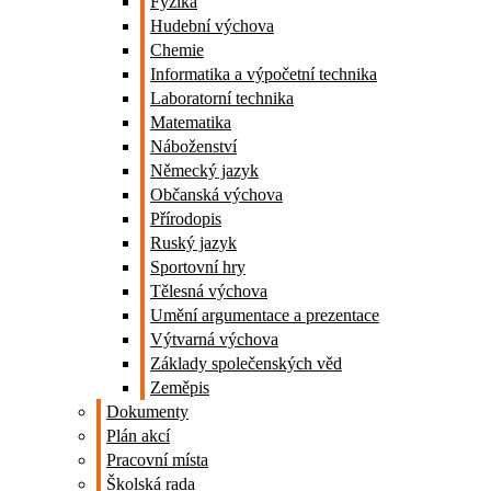
Fyzika
Hudební výchova
Chemie
Informatika a výpočetní technika
Laboratorní technika
Matematika
Náboženství
Německý jazyk
Občanská výchova
Přírodopis
Ruský jazyk
Sportovní hry
Tělesná výchova
Umění argumentace a prezentace
Výtvarná výchova
Základy společenských věd
Zeměpis
Dokumenty
Plán akcí
Pracovní místa
Školská rada