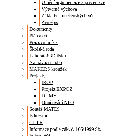
Umění argumentace a prezentace
Výtvarná výchova
Základy společenských věd
Zeměpis
Dokumenty
Plán akcí
Pracovní místa
Školská rada
Laboratoř 3D tisku
Nahrávací studio
MAKERS kroužek
Projekty
IROP
Projekt EXPOZ
DUMY
Doučování NPO
Soutěž MATES
Eduroam
GDPR
Informace podle zák. č. 106/1999 Sb.
Fotosoutěž