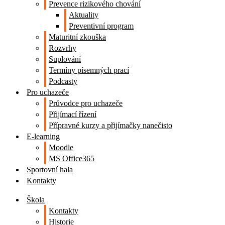
Prevence rizikového chování
Aktuality
Preventivní program
Maturitní zkouška
Rozvrhy
Suplování
Termíny písemných prací
Podcasty
Pro uchazeče
Průvodce pro uchazeče
Přijímací řízení
Přípravné kurzy a přijímačky nanečisto
E-learning
Moodle
MS Office365
Sportovní hala
Kontakty
Škola
Kontakty
Historie