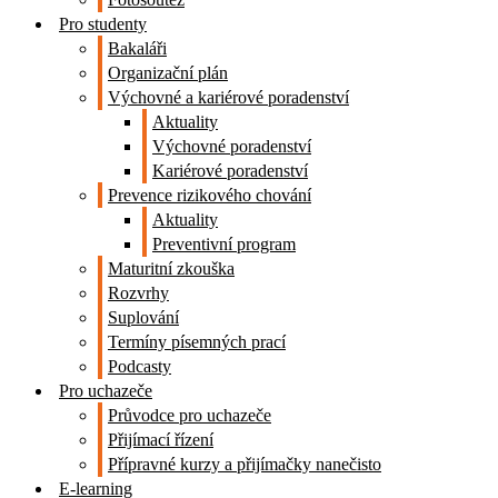
Pro studenty
Bakaláři
Organizační plán
Výchovné a kariérové poradenství
Aktuality
Výchovné poradenství
Kariérové poradenství
Prevence rizikového chování
Aktuality
Preventivní program
Maturitní zkouška
Rozvrhy
Suplování
Termíny písemných prací
Podcasty
Pro uchazeče
Průvodce pro uchazeče
Přijímací řízení
Přípravné kurzy a přijímačky nanečisto
E-learning