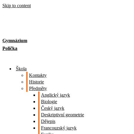
Skip to content
Gymnázium
Polička
Škola
Kontakty
Historie
Předměty
Anglický jazyk
Biologie
Český jazyk
Deskriptivní geometrie
Dějepis
Francouzský jazyk