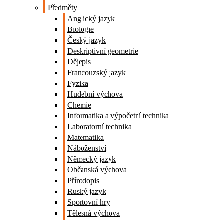
Předměty
Anglický jazyk
Biologie
Český jazyk
Deskriptivní geometrie
Dějepis
Francouzský jazyk
Fyzika
Hudební výchova
Chemie
Informatika a výpočetní technika
Laboratorní technika
Matematika
Náboženství
Německý jazyk
Občanská výchova
Přírodopis
Ruský jazyk
Sportovní hry
Tělesná výchova