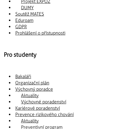
Projekt EXPOZ
DUMY
Soutěž MATES
Eduroam
GDPR
Prohlášení o přístupnosti
Pro studenty
Bakaláři
Organizační plán
Výchovný poradce
Aktuality
Výchovné poradenství
Kariérové poradenství
Prevence rizikového chování
Aktuality
Preventivní program