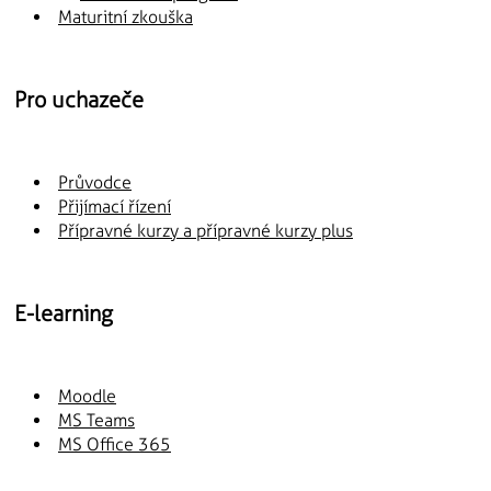
Maturitní zkouška
Pro uchazeče
Průvodce
Přijímací řízení
Přípravné kurzy a přípravné kurzy plus
E-learning
Moodle
MS Teams
MS Office 365