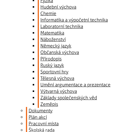
Fyzika
Hudební výchova
Chemie
Informatika a výpočetní technika
Laboratorní technika
Matematika
Náboženství
Německý jazyk
Občanská výchova
Přírodopis
Ruský jazyk
Sportovní hry
Tělesná výchova
Umění argumentace a prezentace
Výtvarná výchova
Základy společenských věd
Zeměpis
Dokumenty
Plán akcí
Pracovní místa
Školská rada