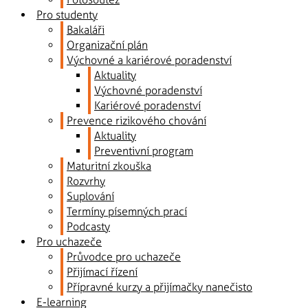
Pro studenty
Bakaláři
Organizační plán
Výchovné a kariérové poradenství
Aktuality
Výchovné poradenství
Kariérové poradenství
Prevence rizikového chování
Aktuality
Preventivní program
Maturitní zkouška
Rozvrhy
Suplování
Termíny písemných prací
Podcasty
Pro uchazeče
Průvodce pro uchazeče
Přijímací řízení
Přípravné kurzy a přijímačky nanečisto
E-learning