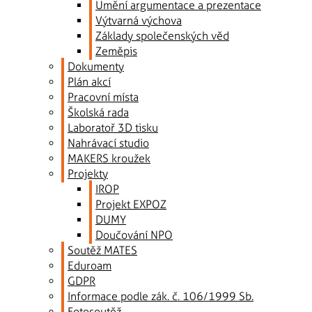
Umění argumentace a prezentace
Výtvarná výchova
Základy společenských věd
Zeměpis
Dokumenty
Plán akcí
Pracovní místa
Školská rada
Laboratoř 3D tisku
Nahrávací studio
MAKERS kroužek
Projekty
IROP
Projekt EXPOZ
DUMY
Doučování NPO
Soutěž MATES
Eduroam
GDPR
Informace podle zák. č. 106/1999 Sb.
Fotosoutěž