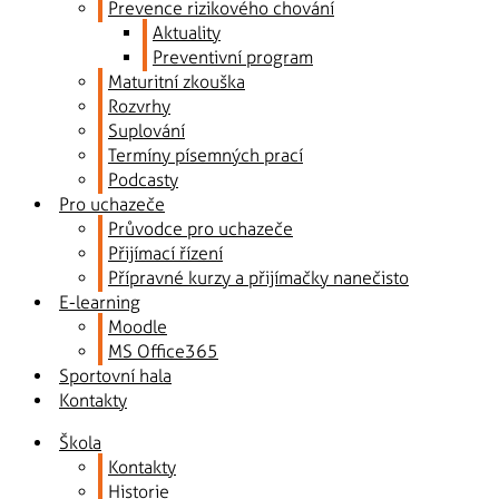
Prevence rizikového chování
Aktuality
Preventivní program
Maturitní zkouška
Rozvrhy
Suplování
Termíny písemných prací
Podcasty
Pro uchazeče
Průvodce pro uchazeče
Přijímací řízení
Přípravné kurzy a přijímačky nanečisto
E-learning
Moodle
MS Office365
Sportovní hala
Kontakty
Škola
Kontakty
Historie