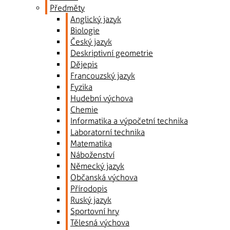
Předměty
Anglický jazyk
Biologie
Český jazyk
Deskriptivní geometrie
Dějepis
Francouzský jazyk
Fyzika
Hudební výchova
Chemie
Informatika a výpočetní technika
Laboratorní technika
Matematika
Náboženství
Německý jazyk
Občanská výchova
Přírodopis
Ruský jazyk
Sportovní hry
Tělesná výchova