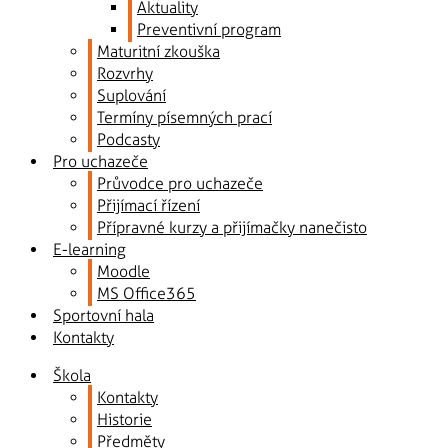
Aktuality
Preventivní program
Maturitní zkouška
Rozvrhy
Suplování
Termíny písemných prací
Podcasty
Pro uchazeče
Průvodce pro uchazeče
Přijímací řízení
Přípravné kurzy a přijímačky nanečisto
E-learning
Moodle
MS Office365
Sportovní hala
Kontakty
Škola
Kontakty
Historie
Předměty