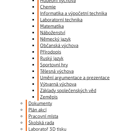
Hudební výchova
Chemie
Informatika a výpočetní technika
Laboratorní technika
Matematika
Náboženství
Německý jazyk
Občanská výchova
Přírodopis
Ruský jazyk
Sportovní hry
Tělesná výchova
Umění argumentace a prezentace
Výtvarná výchova
Základy společenských věd
Zeměpis
Dokumenty
Plán akcí
Pracovní místa
Školská rada
Laboratoř 3D tisku