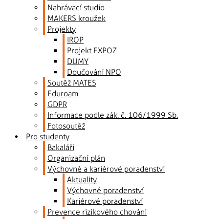
Nahrávací studio
MAKERS kroužek
Projekty
IROP
Projekt EXPOZ
DUMY
Doučování NPO
Soutěž MATES
Eduroam
GDPR
Informace podle zák. č. 106/1999 Sb.
Fotosoutěž
Pro studenty
Bakaláři
Organizační plán
Výchovné a kariérové poradenství
Aktuality
Výchovné poradenství
Kariérové poradenství
Prevence rizikového chování