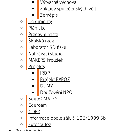
Výtvarná výchova
Základy společenských věd
Zeměpis
Dokumenty
Plán akcí
Pracovní místa
Školská rada
Laboratoř 3D tisku
Nahrávací studio
MAKERS kroužek
Projekty
IROP
Projekt EXPOZ
DUMY
Doučování NPO
Soutěž MATES
Eduroam
GDPR
Informace podle zák. č. 106/1999 Sb.
Fotosoutěž
Pro studenty