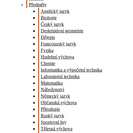
Předměty
Anglický jazyk
Biologie
Český jazyk
Deskriptivní geometrie
Dějepis
Francouzský jazyk
Fyzika
Hudební výchova
Chemie
Informatika a výpočetní technika
Laboratorní technika
Matematika
Náboženství
Německý jazyk
Občanská výchova
Přírodopis
Ruský jazyk
Sportovní hry
Tělesná výchova