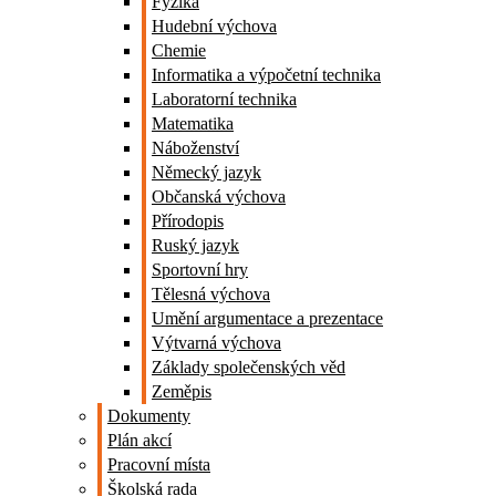
Fyzika
Hudební výchova
Chemie
Informatika a výpočetní technika
Laboratorní technika
Matematika
Náboženství
Německý jazyk
Občanská výchova
Přírodopis
Ruský jazyk
Sportovní hry
Tělesná výchova
Umění argumentace a prezentace
Výtvarná výchova
Základy společenských věd
Zeměpis
Dokumenty
Plán akcí
Pracovní místa
Školská rada