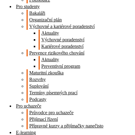
Pro studenty
Bakaláři
Organizační plán
Výchovné a kariérové poradenství
Aktuality
Výchovné poradenství
Kariérové poradenství
Prevence rizikového chování
Aktuality
Preventivní program
Maturitní zkouška
Rozvrhy
Suplování
Termíny písemných prací
Podcasty
Pro uchazeče
Průvodce pro uchazeče
Přijímací řízení
Přípravné kurzy a přijímačky nanečisto
E-learning