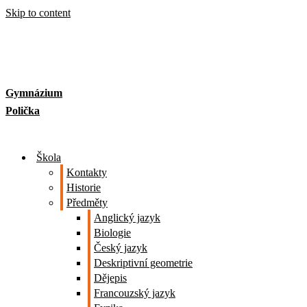
Skip to content
Gymnázium
Polička
Škola
Kontakty
Historie
Předměty
Anglický jazyk
Biologie
Český jazyk
Deskriptivní geometrie
Dějepis
Francouzský jazyk