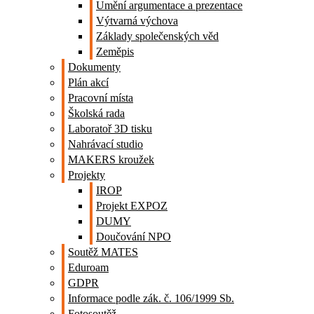
Umění argumentace a prezentace
Výtvarná výchova
Základy společenských věd
Zeměpis
Dokumenty
Plán akcí
Pracovní místa
Školská rada
Laboratoř 3D tisku
Nahrávací studio
MAKERS kroužek
Projekty
IROP
Projekt EXPOZ
DUMY
Doučování NPO
Soutěž MATES
Eduroam
GDPR
Informace podle zák. č. 106/1999 Sb.
Fotosoutěž