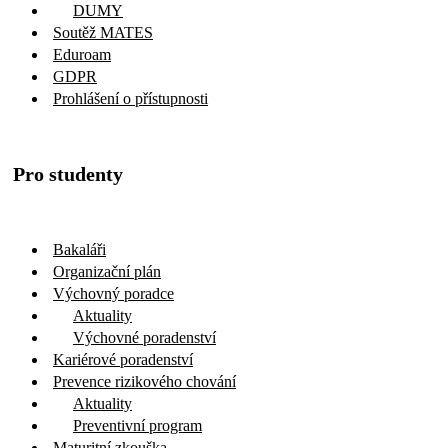
DUMY
Soutěž MATES
Eduroam
GDPR
Prohlášení o přístupnosti
Pro studenty
Bakaláři
Organizační plán
Výchovný poradce
Aktuality
Výchovné poradenství
Kariérové poradenství
Prevence rizikového chování
Aktuality
Preventivní program
Maturitní zkouška