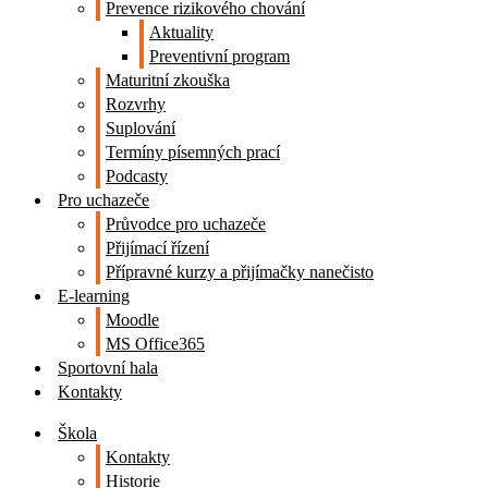
Prevence rizikového chování
Aktuality
Preventivní program
Maturitní zkouška
Rozvrhy
Suplování
Termíny písemných prací
Podcasty
Pro uchazeče
Průvodce pro uchazeče
Přijímací řízení
Přípravné kurzy a přijímačky nanečisto
E-learning
Moodle
MS Office365
Sportovní hala
Kontakty
Škola
Kontakty
Historie