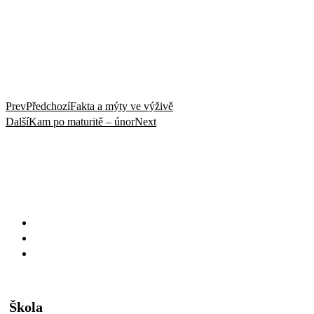
Prev
Předchozí
Fakta a mýty ve výživě
Další
Kam po maturitě – únor
Next
Škola