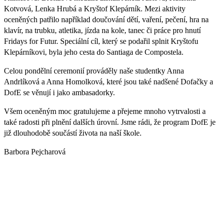
Kotvová, Lenka Hrubá a Kryštof Klepárník. Mezi aktivity
oceněných patřilo například doučování dětí, vaření, pečení, hra na
klavír, na trubku, atletika, jízda na kole, tanec či práce pro hnutí
Fridays for Futur. Speciální cíl, který se podařil splnit Kryštofu
Klepárníkovi, byla jeho cesta do Santiaga de Compostela.
Celou pondělní ceremonií prováděly naše studentky Anna
Andrlíková a Anna Homolková, které jsou také nadšené Dofačky a
DofE se věnují i jako ambasadorky.
Všem oceněným moc gratulujeme a přejeme mnoho vytrvalosti a
také radosti při plnění dalších úrovní. Jsme rádi, že program DofE je
již dlouhodobě součástí života na naší škole.
Barbora Pejcharová