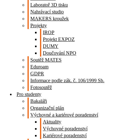
Laboratoř 3D tisku
Nahrávací studio
MAKERS kroužek
Projekty
IROP
Projekt EXPOZ
DUMY
Doučování NPO
Soutěž MATES
Eduroam
GDPR
Informace podle zák. č. 106/1999 Sb.
Fotosoutěž
Pro studenty
Bakaláři
Organizační plán
Výchovné a kariérové poradenství
Aktuality
Výchovné poradenství
Kariérové poradenství