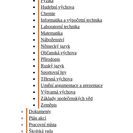
Fyzika
Hudební výchova
Chemie
Informatika a výpočetní technika
Laboratorní technika
Matematika
Náboženství
Německý jazyk
Občanská výchova
Přírodopis
Ruský jazyk
Sportovní hry
Tělesná výchova
Umění argumentace a prezentace
Výtvarná výchova
Základy společenských věd
Zeměpis
Dokumenty
Plán akcí
Pracovní místa
Školská rada