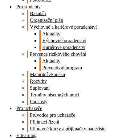
Pro studenty
Bakaláři
Organizační plán
Výchovné a kariérové poradenství
Aktuality
Výchovné poradenství
Kariérové poradenství
Prevence rizikového chování
Aktuality
Preventivní program
Maturitní zkouška
Rozvrhy
Suplování
Termíny písemných prací
Podcasty
Pro uchazeče
Průvodce pro uchazeče
Přijímací řízení
Přípravné kurzy a přijímačky nanečisto
E-learning