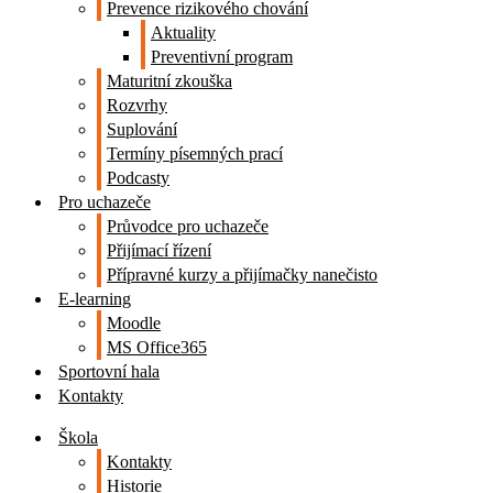
Prevence rizikového chování
Aktuality
Preventivní program
Maturitní zkouška
Rozvrhy
Suplování
Termíny písemných prací
Podcasty
Pro uchazeče
Průvodce pro uchazeče
Přijímací řízení
Přípravné kurzy a přijímačky nanečisto
E-learning
Moodle
MS Office365
Sportovní hala
Kontakty
Škola
Kontakty
Historie