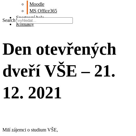
Moodle
MS Office365
Sportovní hala
Search
Kontakty
Den otevřených
dveří VŠE – 21.
12. 2021
Milí zájemci o studium VŠE,