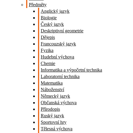
Předměty
Anglický jazyk
Biologie
Český jazyk
Deskriptivní geometrie
Dějepis
Francouzský jazyk
Fyzika
Hudební výchova
Chemie
Informatika a výpočetní technika
Laboratorní technika
Matematika
Náboženství
Německý jazyk
Občanská výchova
Přírodopis
Ruský jazyk
Sportovní hry
Tělesná výchova