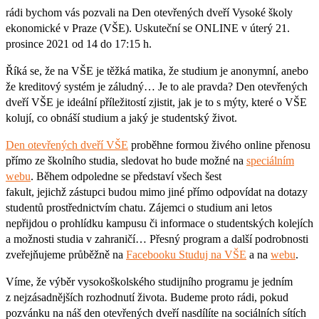
rádi bychom vás pozvali na Den otevřených dveří Vysoké školy
ekonomické v Praze (VŠE). Uskuteční se ONLINE v úterý 21.
prosince 2021 od 14 do 17:15 h.
Říká se, že na VŠE je těžká matika, že studium je anonymní, anebo
že kreditový systém je záludný… Je to ale pravda? Den otevřených
dveří VŠE je ideální příležitostí zjistit, jak je to s mýty, které o VŠE
kolují, co obnáší studium a jaký je studentský život.
Den otevřených dveří VŠE
proběhne formou živého online přenosu
přímo ze školního studia, sledovat ho bude možné na
speciálním
webu
. Během odpoledne se představí všech šest
fakult, jejichž zástupci budou mimo jiné přímo odpovídat na dotazy
studentů prostřednictvím chatu. Zájemci o studium ani letos
nepřijdou o prohlídku kampusu či informace o studentských kolejích
a možnosti studia v zahraničí… Přesný program a další podrobnosti
zveřejňujeme průběžně na
Facebooku Studuj na VŠE
a na
webu
.
Víme, že výběr vysokoškolského studijního programu je jedním
z nejzásadnějších rozhodnutí života. Budeme proto rádi, pokud
pozvánku na náš den otevřených dveří nasdílíte na sociálních sítích