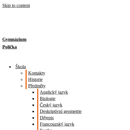
Skip to content
Gymnázium
Polička
Škola
Kontakty
Historie
Předměty
Anglický jazyk
Biologie
Český jazyk
Deskriptivní geometrie
Dějepis
Francouzský jazyk