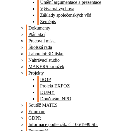
Umění argumentace a prezentace
Výtvarná výchova
Základy společenských věd
Zeměpis
Dokumenty
Plán akcí
Pracovní místa
Školská rada
Laboratoř 3D tisku
Nahrávací studio
MAKERS kroužek
Projekty
IROP
Projekt EXPOZ
DUMY
Doučování NPO
Soutěž MATES
Eduroam
GDPR
Informace podle zák. č. 106/1999 Sb.
Fotosoutěž