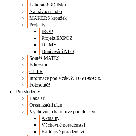
Laboratoř 3D tisku
Nahrávací studio
MAKERS kroužek
Projekty
IROP
Projekt EXPOZ
DUMY
Doučování NPO
Soutěž MATES
Eduroam
GDPR
Informace podle zák. č. 106/1999 Sb.
Fotosoutěž
Pro studenty
Bakaláři
Organizační plán
Výchovné a kariérové poradenství
Aktuality
Výchovné poradenství
Kariérové poradenství