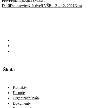
Prev
Předchozí
Atlas školství
Další
Den otevřených dveří VŠE – 21. 12. 2021
Next
Škola
Kontakty
Historie
Organizační plán
Dokumenty