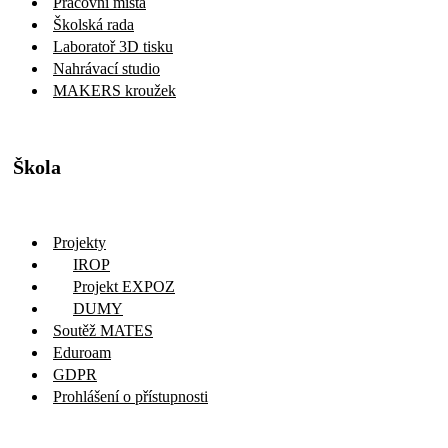
Pracovní místa
Školská rada
Laboratoř 3D tisku
Nahrávací studio
MAKERS kroužek
Škola
Projekty
IROP
Projekt EXPOZ
DUMY
Soutěž MATES
Eduroam
GDPR
Prohlášení o přístupnosti