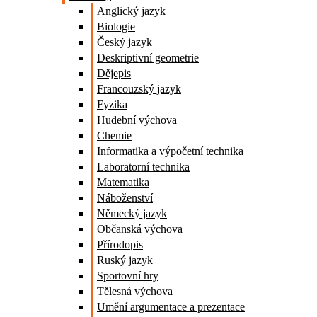
Anglický jazyk
Biologie
Český jazyk
Deskriptivní geometrie
Dějepis
Francouzský jazyk
Fyzika
Hudební výchova
Chemie
Informatika a výpočetní technika
Laboratorní technika
Matematika
Náboženství
Německý jazyk
Občanská výchova
Přírodopis
Ruský jazyk
Sportovní hry
Tělesná výchova
Umění argumentace a prezentace