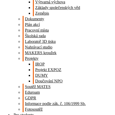
Výtvarná výchova
Základy společenských věd
Zeměpis
Dokumenty
Plán akcí
Pracovní místa
Školská rada
Laboratoř 3D tisku
Nahrávací studio
MAKERS kroužek
Projekty
IROP
Projekt EXPOZ
DUMY
Doučování NPO
Soutěž MATES
Eduroam
GDPR
Informace podle zák. č. 106/1999 Sb.
Fotosoutěž
Pro studenty