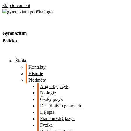
Skip to content
Gymnázium
Polička
Škola
Kontakty
Historie
Předměty
Anglický jazyk
Biologie
Český jazyk
Deskriptivní geometrie
Dějepis
Francouzský jazyk
Fyzika