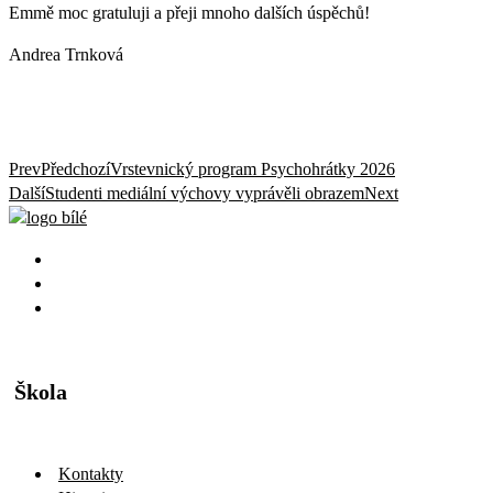
Emmě moc gratuluji a přeji mnoho dalších úspěchů!
Andrea Trnková
Prev
Předchozí
Vrstevnický program Psychohrátky 2026
Další
Studenti mediální výchovy vyprávěli obrazem
Next
Škola
Kontakty