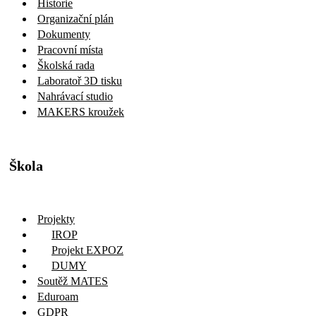
Historie
Organizační plán
Dokumenty
Pracovní místa
Školská rada
Laboratoř 3D tisku
Nahrávací studio
MAKERS kroužek
Škola
Projekty
IROP
Projekt EXPOZ
DUMY
Soutěž MATES
Eduroam
GDPR