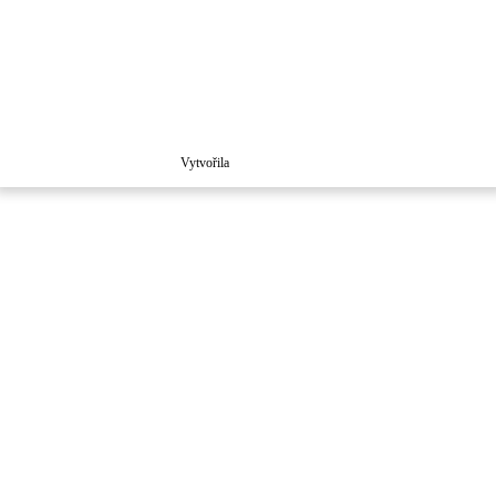
Vytvořila
Školaloka 2021