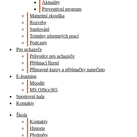
Aktuality
Preventivní program
Maturitní zkouška
Rozvrhy
Suplování
Termíny písemných prací
Podcasty
Pro uchazeče
Průvodce pro uchazeče
Přijímací řízení
Přípravné kurzy a přijímačky nanečisto
E-learning
Moodle
MS Office365
Sportovní hala
Kontakty
Škola
Kontakty
Historie
Předměty