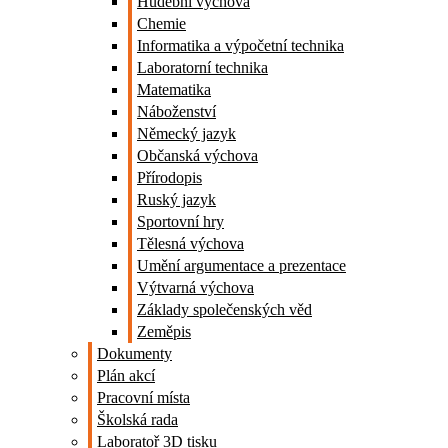
Hudební výchova
Chemie
Informatika a výpočetní technika
Laboratorní technika
Matematika
Náboženství
Německý jazyk
Občanská výchova
Přírodopis
Ruský jazyk
Sportovní hry
Tělesná výchova
Umění argumentace a prezentace
Výtvarná výchova
Základy společenských věd
Zeměpis
Dokumenty
Plán akcí
Pracovní místa
Školská rada
Laboratoř 3D tisku