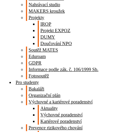
Nahrávací studio
MAKERS kroužek
Projekty
IROP
Projekt EXPOZ
DUMY
Doučování NPO
Soutěž MATES
Eduroam
GDPR
Informace podle zák. č. 106/1999 Sb.
Fotosoutěž
Pro studenty
Bakaláři
Organizační plán
Výchovné a kariérové poradenství
Aktuality
Výchovné poradenství
Kariérové poradenství
Prevence rizikového chování