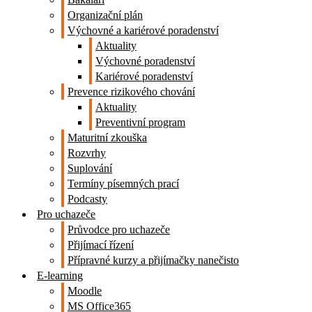
Organizační plán
Výchovné a kariérové poradenství
Aktuality
Výchovné poradenství
Kariérové poradenství
Prevence rizikového chování
Aktuality
Preventivní program
Maturitní zkouška
Rozvrhy
Suplování
Termíny písemných prací
Podcasty
Pro uchazeče
Průvodce pro uchazeče
Přijímací řízení
Přípravné kurzy a přijímačky nanečisto
E-learning
Moodle
MS Office365