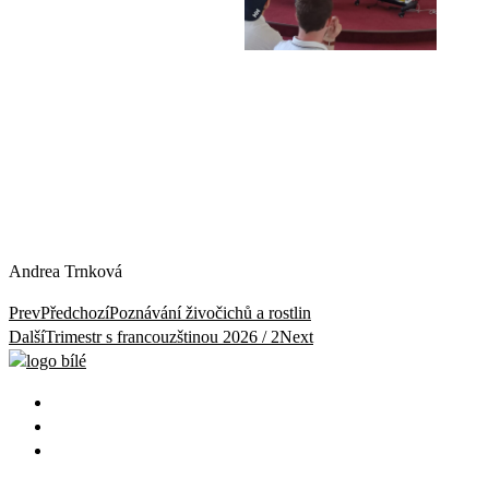
Andrea Trnková
Prev
Předchozí
Poznávání živočichů a rostlin
Další
Trimestr s francouzštinou 2026 / 2
Next
Škola