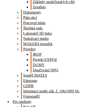
Základy společenských věd
Zeměpis
Dokumenty
Plán akcí
Pracovní místa
Školská rada
Laboratoř 3D tisku
Nahrávací studio
MAKERS kroužek
Projekty
IROP
Projekt EXPOZ
DUMY
Doučování NPO
Soutěž MATES
Eduroam
GDPR
Informace podle zák. č. 106/1999 Sb.
Fotosoutěž
Pro studenty
Bakaláři