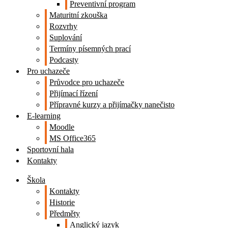
Preventivní program
Maturitní zkouška
Rozvrhy
Suplování
Termíny písemných prací
Podcasty
Pro uchazeče
Průvodce pro uchazeče
Přijímací řízení
Přípravné kurzy a přijímačky nanečisto
E-learning
Moodle
MS Office365
Sportovní hala
Kontakty
Škola
Kontakty
Historie
Předměty
Anglický jazyk