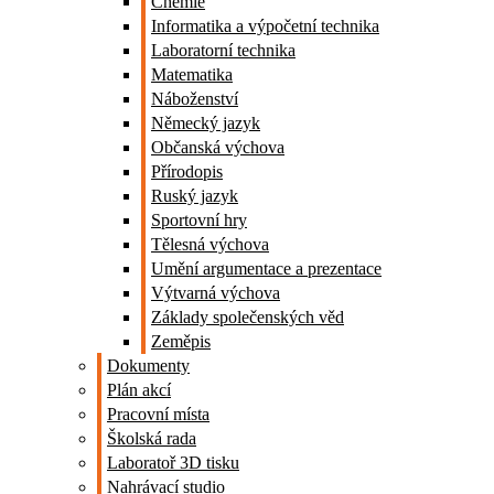
Chemie
Informatika a výpočetní technika
Laboratorní technika
Matematika
Náboženství
Německý jazyk
Občanská výchova
Přírodopis
Ruský jazyk
Sportovní hry
Tělesná výchova
Umění argumentace a prezentace
Výtvarná výchova
Základy společenských věd
Zeměpis
Dokumenty
Plán akcí
Pracovní místa
Školská rada
Laboratoř 3D tisku
Nahrávací studio