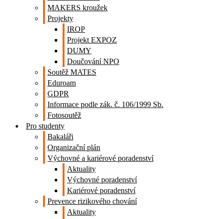
MAKERS kroužek
Projekty
IROP
Projekt EXPOZ
DUMY
Doučování NPO
Soutěž MATES
Eduroam
GDPR
Informace podle zák. č. 106/1999 Sb.
Fotosoutěž
Pro studenty
Bakaláři
Organizační plán
Výchovné a kariérové poradenství
Aktuality
Výchovné poradenství
Kariérové poradenství
Prevence rizikového chování
Aktuality