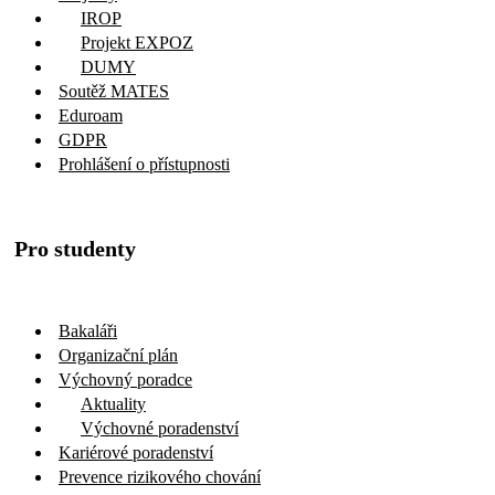
DUMY
Soutěž MATES
Eduroam
GDPR
Prohlášení o přístupnosti
Pro studenty
Bakaláři
Organizační plán
Výchovný poradce
Aktuality
Výchovné poradenství
Kariérové poradenství
Prevence rizikového chování
Aktuality
Preventivní program