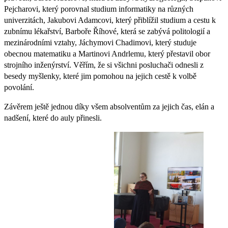
Pejcharovi, který porovnal studium informatiky na různých
univerzitách, Jakubovi Adamcovi, který přiblížil studium a cestu k
zubnímu lékařství, Barboře Říhové, která se zabývá politologií a
mezinárodními vztahy, Jáchymovi Chadimovi, který studuje
obecnou matematiku a Martinovi Andrlemu, který přestavil obor
strojního inženýrství. Věřím, že si všichni posluchači odnesli z
besedy myšlenky, které jim pomohou na jejich cestě k volbě
povolání.
Závěrem ještě jednou díky všem absolventům za jejich čas, elán a
nadšení, které do auly přinesli.