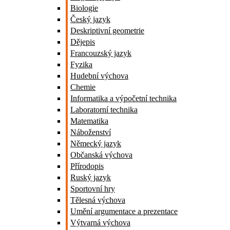
Biologie
Český jazyk
Deskriptivní geometrie
Dějepis
Francouzský jazyk
Fyzika
Hudební výchova
Chemie
Informatika a výpočetní technika
Laboratorní technika
Matematika
Náboženství
Německý jazyk
Občanská výchova
Přírodopis
Ruský jazyk
Sportovní hry
Tělesná výchova
Umění argumentace a prezentace
Výtvarná výchova