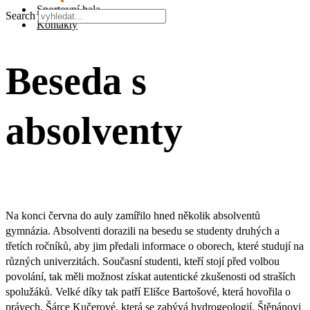
Sportovní hala
Search
Kontakty
Beseda s
absolventy
Na konci června do auly zamířilo hned několik absolventů
gymnázia. Absolventi dorazili na besedu se studenty druhých a
třetích ročníků, aby jim předali informace o oborech, které studují na
různých univerzitách. Současní studenti, kteří stojí před volbou
povolání, tak měli možnost získat autentické zkušenosti od straších
spolužáků. Velké díky tak patří Elišce Bartošové, která hovořila o
právech, Šárce Kučerové, která se zabývá hydrogeologií, Štěpánovi