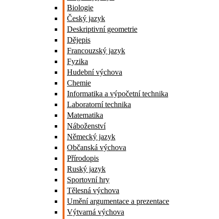
Biologie
Český jazyk
Deskriptivní geometrie
Dějepis
Francouzský jazyk
Fyzika
Hudební výchova
Chemie
Informatika a výpočetní technika
Laboratorní technika
Matematika
Náboženství
Německý jazyk
Občanská výchova
Přírodopis
Ruský jazyk
Sportovní hry
Tělesná výchova
Umění argumentace a prezentace
Výtvarná výchova