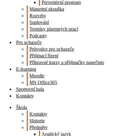
Preventivní program
Maturitní zkouška
Rozvrhy
Suplování
Termíny písemných prací
Podcasty
Pro uchazeče
Průvodce pro uchazeče
Přijímací řízení
Přípravné kurzy a přijímačky nanečisto
E-learning
Moodle
MS Office365
Sportovní hala
Kontakty
Škola
Kontakty
Historie
Předměty
Anglický jazyk