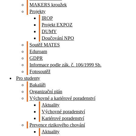
MAKERS kroužek
Projekty
IROP
Projekt EXPOZ
DUMY
Doučování NPO
Soutěž MATES
Eduroam
GDPR
Informace podle zák. č. 106/1999 Sb.
Fotosoutěž
Pro studenty
Bakaláři
Organizační plán
Výchovné a kariérové poradenství
Aktuality
Výchovné poradenství
Kariérové poradenství
Prevence rizikového chování
Aktuality