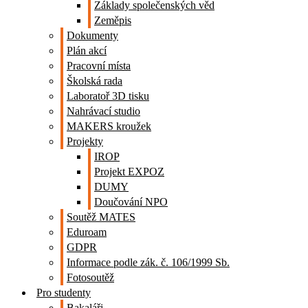
Základy společenských věd
Zeměpis
Dokumenty
Plán akcí
Pracovní místa
Školská rada
Laboratoř 3D tisku
Nahrávací studio
MAKERS kroužek
Projekty
IROP
Projekt EXPOZ
DUMY
Doučování NPO
Soutěž MATES
Eduroam
GDPR
Informace podle zák. č. 106/1999 Sb.
Fotosoutěž
Pro studenty
Bakaláři