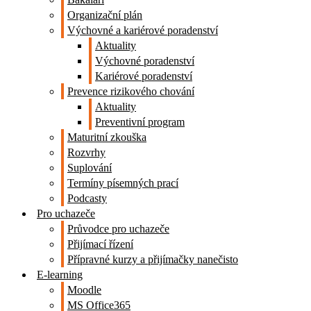
Organizační plán
Výchovné a kariérové poradenství
Aktuality
Výchovné poradenství
Kariérové poradenství
Prevence rizikového chování
Aktuality
Preventivní program
Maturitní zkouška
Rozvrhy
Suplování
Termíny písemných prací
Podcasty
Pro uchazeče
Průvodce pro uchazeče
Přijímací řízení
Přípravné kurzy a přijímačky nanečisto
E-learning
Moodle
MS Office365