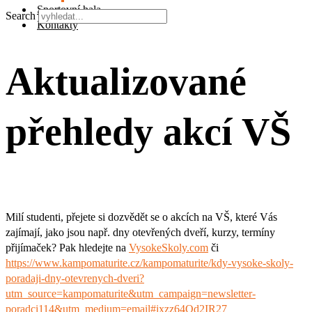
Sportovní hala
Search
Kontakty
Aktualizované
přehledy akcí VŠ
Milí studenti, přejete si dozvědět se o akcích na VŠ, které Vás
zajímají, jako jsou např. dny otevřených dveří, kurzy, termíny
přijímaček? Pak hledejte na
VysokeSkoly.com
či
https://www.kampomaturite.cz/kampomaturite/kdy-vysoke-skoly-
poradaji-dny-otevrenych-dveri?
utm_source=kampomaturite&utm_campaign=newsletter-
poradci114&utm_medium=email#ixzz64Qd2IR27