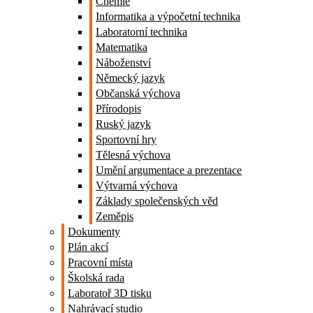
Chemie
Informatika a výpočetní technika
Laboratorní technika
Matematika
Náboženství
Německý jazyk
Občanská výchova
Přírodopis
Ruský jazyk
Sportovní hry
Tělesná výchova
Umění argumentace a prezentace
Výtvarná výchova
Základy společenských věd
Zeměpis
Dokumenty
Plán akcí
Pracovní místa
Školská rada
Laboratoř 3D tisku
Nahrávací studio