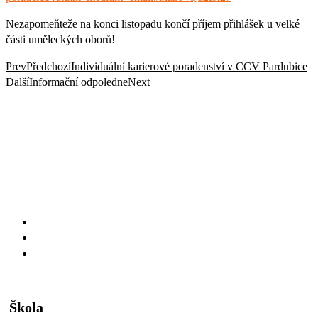
Nezapomeňteže na konci listopadu končí příjem přihlášek u velké
části uměleckých oborů!
Prev
Předchozí
Individuální karierové poradenství v CCV Pardubice
Další
Informační odpoledne
Next
Škola