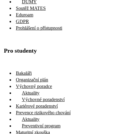
DUMY
Soutěž MATES
Eduroam
GDPR
Prohlášení o přístupnosti
Pro studenty
Bakaláři
Organizační plán
Výchovný poradce
Aktuality
Výchovné poradenství
Kariérové poradenství
Prevence rizikového chování
Aktuality
Preventivní program
Maturitní zkouška