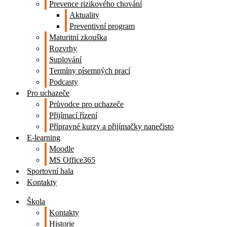
Prevence rizikového chování
Aktuality
Preventivní program
Maturitní zkouška
Rozvrhy
Suplování
Termíny písemných prací
Podcasty
Pro uchazeče
Průvodce pro uchazeče
Přijímací řízení
Přípravné kurzy a přijímačky nanečisto
E-learning
Moodle
MS Office365
Sportovní hala
Kontakty
Škola
Kontakty
Historie