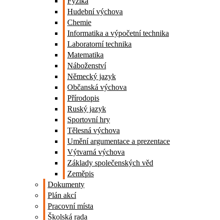
Fyzika
Hudební výchova
Chemie
Informatika a výpočetní technika
Laboratorní technika
Matematika
Náboženství
Německý jazyk
Občanská výchova
Přírodopis
Ruský jazyk
Sportovní hry
Tělesná výchova
Umění argumentace a prezentace
Výtvarná výchova
Základy společenských věd
Zeměpis
Dokumenty
Plán akcí
Pracovní místa
Školská rada