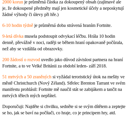
2000 korun
je průměrná částka za dokoupený obsah (zajímavé ale
je, že dokoupené předměty mají jen kosmetické účely a neposkytují
žádné výhody či úlevy při hře.)
6-10 hodin týdně
je průměrná doba strávená hraním Fortnite.
9-letá dívka
musela podstoupit odvykací léčbu. Hrála 10 hodin
denně, převážně v noci, raději se během hraní opakovaně počůrala,
než aby se vzdálila od obrazovky.
200 žádostí o rozvod
uvedlo jako důvod závislost partnera na hraní
Fortnite, a to ve Velké Británii za období leden- září 2018.
51 mrtvých a 50 zraněných
si vyžádal teroristický útok na mešity ve
městě Christchurch (Nový Zéland). Střelec Brenton Tarrant ve svém
manifestu prohlásil: Fortnite mě naučil stát se zabijákem a tančit na
mrtvých tělech mých nepřátel.
Doporučuji: Najděte si chvilku, sedněte si se svým dítětem a zeptejte
se ho, jak se baví na počítači, co hraje, co je principem hry, atd.