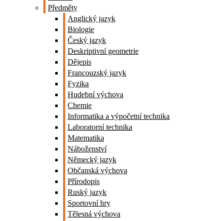
Předměty
Anglický jazyk
Biologie
Český jazyk
Deskriptivní geometrie
Dějepis
Francouzský jazyk
Fyzika
Hudební výchova
Chemie
Informatika a výpočetní technika
Laboratorní technika
Matematika
Náboženství
Německý jazyk
Občanská výchova
Přírodopis
Ruský jazyk
Sportovní hry
Tělesná výchova