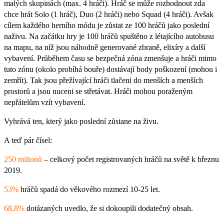
malých skupinách (max. 4 hráči). Hráč se může rozhodnout zda
chce hrát Solo (1 hráč), Duo (2 hráči) nebo Squad (4 hráči). Avšak
cílem každého herního módu je zůstat ze 100 hráčů jako poslední
naživu. Na začátku hry je 100 hráčů spuštěno z létajícího autobusu
na mapu, na níž jsou náhodně generované zbraně, elixíry a další
vybavení. Průběhem času se bezpečná zóna zmenšuje a hráči mimo
tuto zónu (okolo probíhá bouře) dostávají body poškození (mohou i
zemřít). Tak jsou přežívající hráči tlačeni do menších a menších
prostorů a jsou nuceni se střetávat. Hráči mohou poraženým
nepřátelům vzít vybavení.
Vyhrává ten, který jako poslední zůstane na živu.
A teď pár čísel:
250 milionů
– celkový počet registrovaných hráčů na světě k březnu
2019.
53%
hráčů spadá do věkového rozmezí 10-25 let.
68,8%
dotázaných uvedlo, že si dokoupili dodatečný obsah.