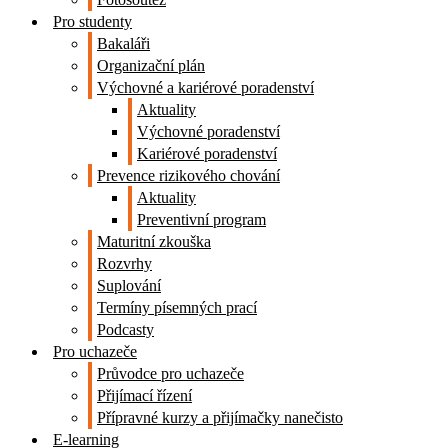
Pro studenty
Bakaláři
Organizační plán
Výchovné a kariérové poradenství
Aktuality
Výchovné poradenství
Kariérové poradenství
Prevence rizikového chování
Aktuality
Preventivní program
Maturitní zkouška
Rozvrhy
Suplování
Termíny písemných prací
Podcasty
Pro uchazeče
Průvodce pro uchazeče
Přijímací řízení
Přípravné kurzy a přijímačky nanečisto
E-learning