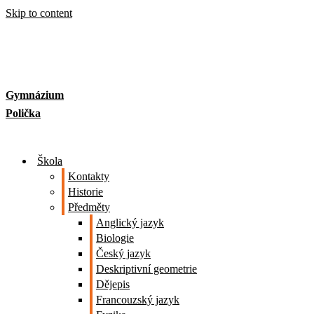
Skip to content
Gymnázium
Polička
Škola
Kontakty
Historie
Předměty
Anglický jazyk
Biologie
Český jazyk
Deskriptivní geometrie
Dějepis
Francouzský jazyk