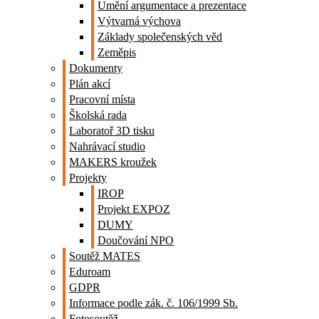
Umění argumentace a prezentace
Výtvarná výchova
Základy společenských věd
Zeměpis
Dokumenty
Plán akcí
Pracovní místa
Školská rada
Laboratoř 3D tisku
Nahrávací studio
MAKERS kroužek
Projekty
IROP
Projekt EXPOZ
DUMY
Doučování NPO
Soutěž MATES
Eduroam
GDPR
Informace podle zák. č. 106/1999 Sb.
Fotosoutěž