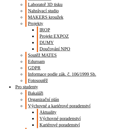
Laboratoř 3D tisku
Nahrávací studio
MAKERS kroužek
Projekty
IROP
Projekt EXPOZ
DUMY
Doučování NPO
Soutěž MATES
Eduroam
GDPR
Informace podle zák. č. 106/1999 Sb.
Fotosoutěž
Pro studenty
Bakaláři
Organizační plán
Výchovné a kariérové poradenství
Aktuality
Výchovné poradenství
Kariérové poradenství