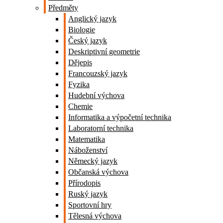
Předměty
Anglický jazyk
Biologie
Český jazyk
Deskriptivní geometrie
Dějepis
Francouzský jazyk
Fyzika
Hudební výchova
Chemie
Informatika a výpočetní technika
Laboratorní technika
Matematika
Náboženství
Německý jazyk
Občanská výchova
Přírodopis
Ruský jazyk
Sportovní hry
Tělesná výchova