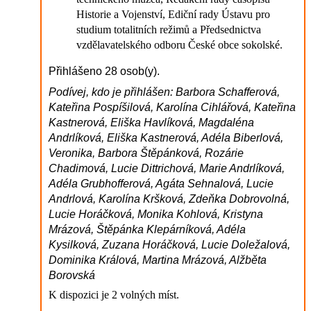
Historie a Vojenství, Ediční rady Ústavu pro
studium totalitních režimů a Předsednictva
vzdělavatelského odboru České obce sokolské.
Přihlášeno 28 osob(y).
Podívej, kdo je přihlášen: Barbora Schafferová,
Kateřina Pospíšilová, Karolína Cihlářová, Kateřina
Kastnerová, Eliška Havlíková, Magdaléna
Andrlíková, Eliška Kastnerová, Adéla Biberlová,
Veronika, Barbora Štěpánková, Rozárie
Chadimová, Lucie Dittrichová, Marie Andrlíková,
Adéla Grubhofferová, Agáta Sehnalová, Lucie
Andrlová, Karolína Kršková, Zdeňka Dobrovolná,
Lucie Horáčková, Monika Kohlová, Kristyna
Mrázová, Štěpánka Klepárníková, Adéla
Kysilková, Zuzana Horáčková, Lucie Doležalová,
Dominika Králová, Martina Mrázová, Alžběta
Borovská
K dispozici je 2 volných míst.