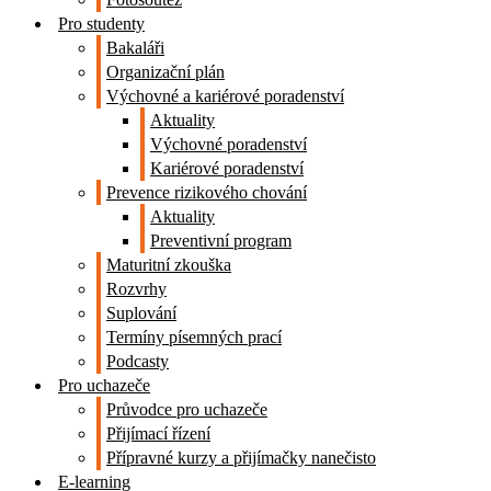
Pro studenty
Bakaláři
Organizační plán
Výchovné a kariérové poradenství
Aktuality
Výchovné poradenství
Kariérové poradenství
Prevence rizikového chování
Aktuality
Preventivní program
Maturitní zkouška
Rozvrhy
Suplování
Termíny písemných prací
Podcasty
Pro uchazeče
Průvodce pro uchazeče
Přijímací řízení
Přípravné kurzy a přijímačky nanečisto
E-learning