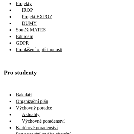
Projekty
IROP
Projekt EXPOZ
DUMY
Soutěž MATES
Eduroam
GDPR
Prohlášení o přístupnosti
Pro studenty
Bakaláři
Organizační plán
Výchovný poradce
Aktuality
Výchovné poradenství
Kariérové poradenství