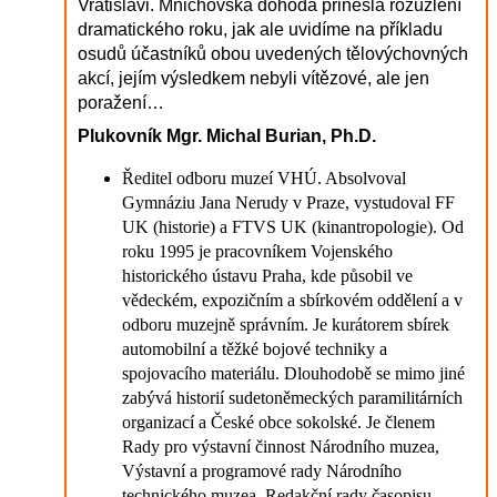
Vratislavi. Mnichovská dohoda přinesla rozuzlení
dramatického roku, jak ale uvidíme na příkladu
osudů účastníků obou uvedených tělovýchovných
akcí, jejím výsledkem nebyli vítězové, ale jen
poražení…
Plukovník Mgr. Michal Burian, Ph.D.
Ředitel odboru muzeí VHÚ. Absolvoval
Gymnáziu Jana Nerudy v Praze, vystudoval FF
UK (historie) a FTVS UK (kinantropologie). Od
roku 1995 je pracovníkem Vojenského
historického ústavu Praha, kde působil ve
vědeckém, expozičním a sbírkovém oddělení a v
odboru muzejně správním. Je kurátorem sbírek
automobilní a těžké bojové techniky a
spojovacího materiálu. Dlouhodobě se mimo jiné
zabývá historií sudetoněmeckých paramilitárních
organizací a České obce sokolské. Je členem
Rady pro výstavní činnost Národního muzea,
Výstavní a programové rady Národního
technického muzea, Redakční rady časopisu