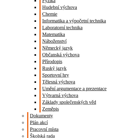
Fyzika
Hudební výchova
Chemie
Informatika a výpočetní technika
Laboratorní technika
Matematika
Náboženství
Německý jazyk
Občanská výchova
Přírodopis
Ruský jazyk
Sportovní hry
Tělesná výchova
Umění argumentace a prezentace
Výtvarná výchova
Základy společenských věd
Zeměpis
Dokumenty
Plán akcí
Pracovní místa
Školská rada