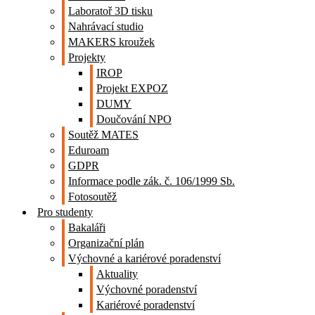
Laboratoř 3D tisku
Nahrávací studio
MAKERS kroužek
Projekty
IROP
Projekt EXPOZ
DUMY
Doučování NPO
Soutěž MATES
Eduroam
GDPR
Informace podle zák. č. 106/1999 Sb.
Fotosoutěž
Pro studenty
Bakaláři
Organizační plán
Výchovné a kariérové poradenství
Aktuality
Výchovné poradenství
Kariérové poradenství