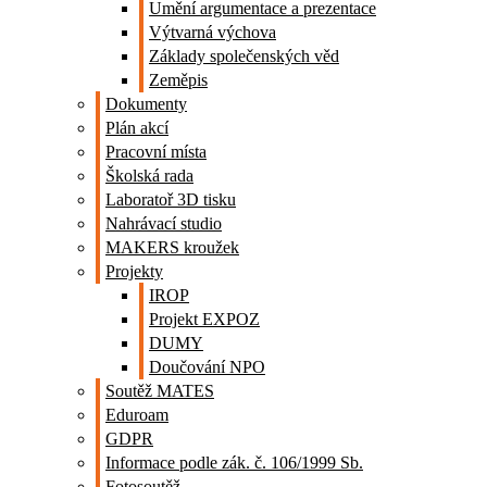
Umění argumentace a prezentace
Výtvarná výchova
Základy společenských věd
Zeměpis
Dokumenty
Plán akcí
Pracovní místa
Školská rada
Laboratoř 3D tisku
Nahrávací studio
MAKERS kroužek
Projekty
IROP
Projekt EXPOZ
DUMY
Doučování NPO
Soutěž MATES
Eduroam
GDPR
Informace podle zák. č. 106/1999 Sb.
Fotosoutěž