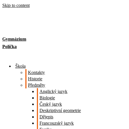
Skip to content
Gymnázium
Polička
Škola
Kontakty
Historie
Předměty
Anglický jazyk
Biologie
Český jazyk
Deskriptivní geometrie
Dějepis
Francouzský jazyk