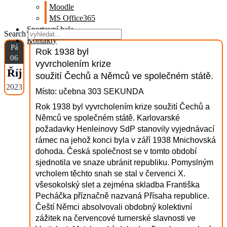
Moodle
MS Office365
Sportovní hala
Search
Kontakty
Pá
Rok 1938 byl
06
vyvrcholením krize
Říj
soužití Čechů a Němců ve společném státě.
2023
Místo: učebna 303 SEKUNDA
Rok 1938 byl vyvrcholením krize soužití Čechů a
Němců ve společném státě. Karlovarské
požadavky Henleinovy SdP stanovily vyjednávací
rámec na jehož konci byla v září 1938 Mnichovská
dohoda. Česká společnost se v tomto období
sjednotila ve snaze ubránit republiku. Pomyslným
vrcholem těchto snah se stal v červenci X.
všesokolský slet a zejména skladba Františka
Pecháčka příznačně nazvaná Přísaha republice.
Čeští Němci absolvovali obdobný kolektivní
zážitek na červencové turnerské slavnosti ve