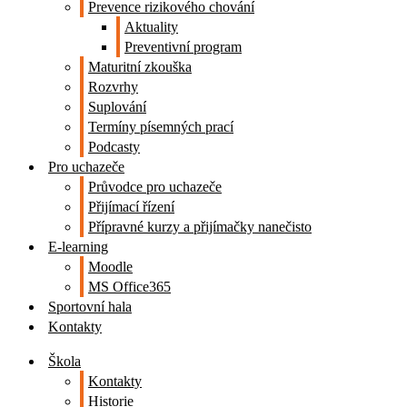
Prevence rizikového chování
Aktuality
Preventivní program
Maturitní zkouška
Rozvrhy
Suplování
Termíny písemných prací
Podcasty
Pro uchazeče
Průvodce pro uchazeče
Přijímací řízení
Přípravné kurzy a přijímačky nanečisto
E-learning
Moodle
MS Office365
Sportovní hala
Kontakty
Škola
Kontakty
Historie