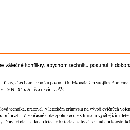
e válečné konflikty, abychom techniku posunuli k dokona
onflikty, abychom techniku posunuli k dokonalejším strojům. Shrneme, 
 let 1939-1945. A něco navíc … 😊!
dlová technika, pracoval v leteckém průmyslu na vývoji cvičných voje
kého průmyslu. V současné době spolupracuje s firmami vyrábějícími let
témy letadel. Je fanda letecké historie a zabývá se studiem konstrukc