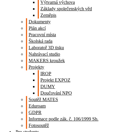
Výtvarná výchova
Základy společenských věd
Zeměpis
Dokumenty
Plán akcí
Pracovní místa
Školská rada
Laboratoř 3D tisku
Nahrávací studio
MAKERS kroužek
Projekty
IROP
Projekt EXPOZ
DUMY
Doučování NPO
Soutěž MATES
Eduroam
GDPR
Informace podle zák. č. 106/1999 Sb.
Fotosoutěž
Pro studenty