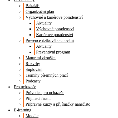
Bakaláři
Organizační plán
Výchovné a kariérové poradenství
Aktuality
Výchovné poradenství
Kariérové poradenství
Prevence rizikového chování
Aktuality
Preventivní program
Maturitní zkouška
Rozvrhy
Suplování
Termíny písemných prací
Podcasty
Pro uchazeče
Průvodce pro uchazeče
Přijímací řízení
Přípravné kurzy a přijímačky nanečisto
E-learning
Moodle