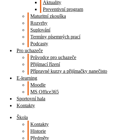
Aktuality
Preventivní program
Maturitní zkouška
Rozvrhy
Suplování
Termíny písemných prací
Podcasty
Pro uchazeče
Průvodce pro uchazeče
Přijímací řízení
Přípravné kurzy a přijímačky nanečisto
E-learning
Moodle
MS Office365
Sportovní hala
Kontakty
Škola
Kontakty
Historie
Předměty