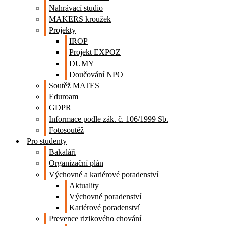
Nahrávací studio
MAKERS kroužek
Projekty
IROP
Projekt EXPOZ
DUMY
Doučování NPO
Soutěž MATES
Eduroam
GDPR
Informace podle zák. č. 106/1999 Sb.
Fotosoutěž
Pro studenty
Bakaláři
Organizační plán
Výchovné a kariérové poradenství
Aktuality
Výchovné poradenství
Kariérové poradenství
Prevence rizikového chování