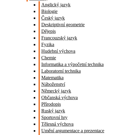
Anglický jazyk
Biologie
Český jazyk
Deskriptivní geometrie
Dějepis
Francouzský jazyk
Fyzika
Hudební výchova
Chemie
Informatika a výpočetní technika
Laboratorní technika
Matematika
Náboženství
Německý jazyk
Občanská výchova
Přírodopis
Ruský jazyk
Sportovní hry
Tělesná výchova
Umění argumentace a prezentace