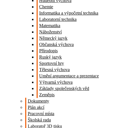
Hudební výchova
Chemie
Informatika a výpočetní technika
Laboratorní technika
Matematika
Náboženství
Německý jazyk
Občanská výchova
Přírodopis
Ruský jazyk
Sportovní hry
Tělesná výchova
Umění argumentace a prezentace
Výtvarná výchova
Základy společenských věd
Zeměpis
Dokumenty
Plán akcí
Pracovní místa
Školská rada
Laboratoř 3D tisku