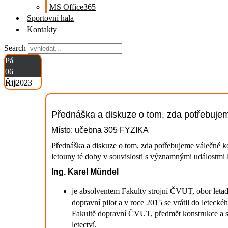
MS Office365
Sportovní hala
Kontakty
Search
Pá
06
Říj
2023
Přednáška a diskuze o tom, zda potřebujem
Místo: učebna 305 FYZIKA
Přednáška a diskuze o tom, zda potřebujeme válečné k
letouny té doby v souvislosti s významnými událostmi
Ing. Karel Mündel
je absolventem Fakulty strojní ČVUT, obor leta
dopravní pilot a v roce 2015 se vrátil do letec
Fakultě dopravní ČVUT, předmět konstrukce a sys
letectví.