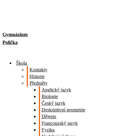
Skip
to
content
Gymnázium
Polička
Škola
Kontakty
Historie
Předměty
Anglický jazyk
Biologie
Český jazyk
Deskriptivní geometrie
Dějepis
Francouzský jazyk
Fyzika