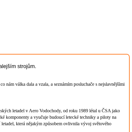
lejším strojům.
co nám válka dala a vzala, a seznámím posluchače s nejslavnějšími
nských letadel v Aero Vodochody, od roku 1989 létal u ČSA jako
ecké komponenty a vyučuje budoucí letecké techniky a piloty na
í letadel, která nějakým způsobem ovlivnila vývoj světového