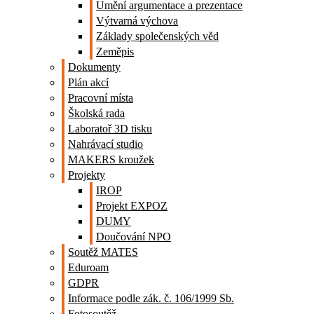
Umění argumentace a prezentace
Výtvarná výchova
Základy společenských věd
Zeměpis
Dokumenty
Plán akcí
Pracovní místa
Školská rada
Laboratoř 3D tisku
Nahrávací studio
MAKERS kroužek
Projekty
IROP
Projekt EXPOZ
DUMY
Doučování NPO
Soutěž MATES
Eduroam
GDPR
Informace podle zák. č. 106/1999 Sb.
Fotosoutěž