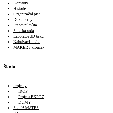
Kontakty
Historie
Organizační plán
Dokumenty
Pracovní místa
Školská rada
Laboratoř 3D tisku
Nahrávací studio
MAKERS kroužek
Škola
Projekty
IROP
Projekt EXPOZ
DUMY
Soutěž MATES