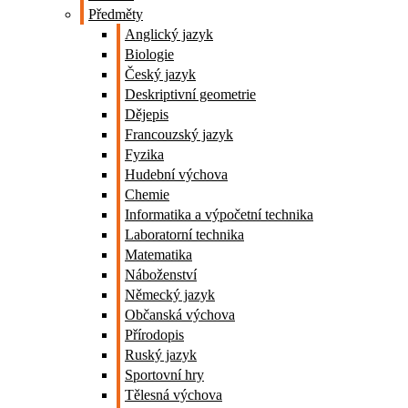
Předměty
Anglický jazyk
Biologie
Český jazyk
Deskriptivní geometrie
Dějepis
Francouzský jazyk
Fyzika
Hudební výchova
Chemie
Informatika a výpočetní technika
Laboratorní technika
Matematika
Náboženství
Německý jazyk
Občanská výchova
Přírodopis
Ruský jazyk
Sportovní hry
Tělesná výchova