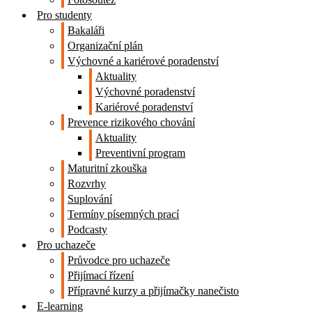
Pro studenty
Bakaláři
Organizační plán
Výchovné a kariérové poradenství
Aktuality
Výchovné poradenství
Kariérové poradenství
Prevence rizikového chování
Aktuality
Preventivní program
Maturitní zkouška
Rozvrhy
Suplování
Termíny písemných prací
Podcasty
Pro uchazeče
Průvodce pro uchazeče
Přijímací řízení
Přípravné kurzy a přijímačky nanečisto
E-learning