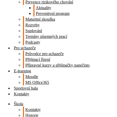
Prevence rizikového chování
Aktuality
Preventivní program
Maturitní zkouška
Rozvrhy
Suplování
Termíny písemných prací
Podcasty
Pro uchazeče
Průvodce pro uchazeče
Přijímací řízení
Přípravné kurzy a přijímačky nanečisto
E-learning
Moodle
MS Office365
Sportovní hala
Kontakty
Škola
Kontakty
Historie