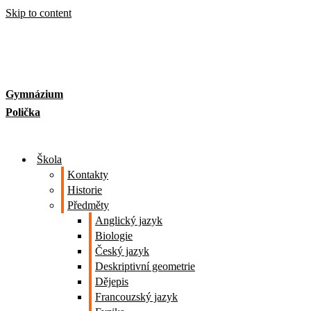
Skip to content
Gymnázium
Polička
Škola
Kontakty
Historie
Předměty
Anglický jazyk
Biologie
Český jazyk
Deskriptivní geometrie
Dějepis
Francouzský jazyk