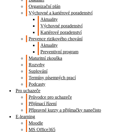
Organizační plán
Výchovné a kariérové poradenství
Aktuality
Výchovné poradenství
Kariérové poradenství
Prevence rizikového chování
Aktuality
Preventivní program
Maturitní zkouška
Rozvrhy
Suplování
Termíny písemných prací
Podcasty
Pro uchazeče
Průvodce pro uchazeče
Přijímací řízení
Přípravné kurzy a přijímačky nanečisto
E-learning
Moodle
MS Office365