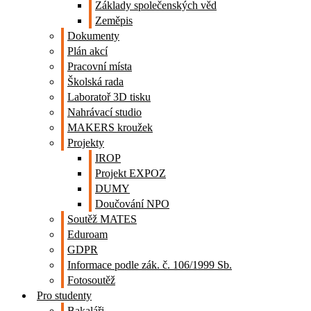
Základy společenských věd
Zeměpis
Dokumenty
Plán akcí
Pracovní místa
Školská rada
Laboratoř 3D tisku
Nahrávací studio
MAKERS kroužek
Projekty
IROP
Projekt EXPOZ
DUMY
Doučování NPO
Soutěž MATES
Eduroam
GDPR
Informace podle zák. č. 106/1999 Sb.
Fotosoutěž
Pro studenty
Bakaláři