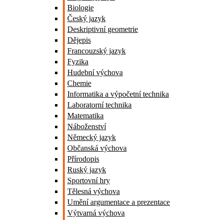
Biologie
Český jazyk
Deskriptivní geometrie
Dějepis
Francouzský jazyk
Fyzika
Hudební výchova
Chemie
Informatika a výpočetní technika
Laboratorní technika
Matematika
Náboženství
Německý jazyk
Občanská výchova
Přírodopis
Ruský jazyk
Sportovní hry
Tělesná výchova
Umění argumentace a prezentace
Výtvarná výchova