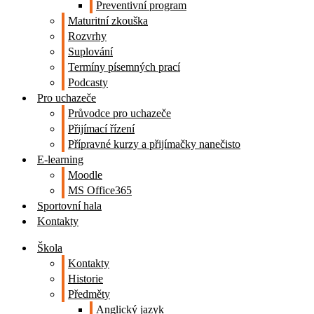
Preventivní program
Maturitní zkouška
Rozvrhy
Suplování
Termíny písemných prací
Podcasty
Pro uchazeče
Průvodce pro uchazeče
Přijímací řízení
Přípravné kurzy a přijímačky nanečisto
E-learning
Moodle
MS Office365
Sportovní hala
Kontakty
Škola
Kontakty
Historie
Předměty
Anglický jazyk