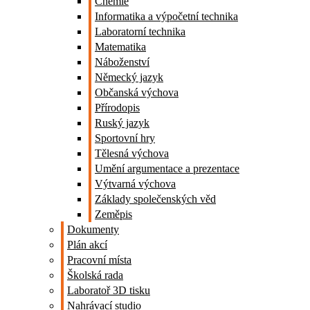
Chemie
Informatika a výpočetní technika
Laboratorní technika
Matematika
Náboženství
Německý jazyk
Občanská výchova
Přírodopis
Ruský jazyk
Sportovní hry
Tělesná výchova
Umění argumentace a prezentace
Výtvarná výchova
Základy společenských věd
Zeměpis
Dokumenty
Plán akcí
Pracovní místa
Školská rada
Laboratoř 3D tisku
Nahrávací studio