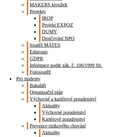
MAKERS kroužek
Projekty
IROP
Projekt EXPOZ
DUMY
Doučování NPO
Soutěž MATES
Eduroam
GDPR
Informace podle zák. č. 106/1999 Sb.
Fotosoutěž
Pro studenty
Bakaláři
Organizační plán
Výchovné a kariérové poradenství
Aktuality
Výchovné poradenství
Kariérové poradenství
Prevence rizikového chování
Aktuality