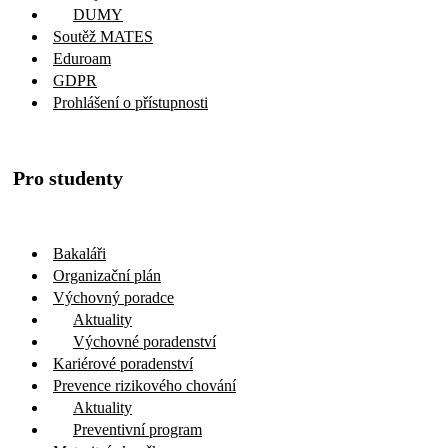
DUMY
Soutěž MATES
Eduroam
GDPR
Prohlášení o přístupnosti
Pro studenty
Bakaláři
Organizační plán
Výchovný poradce
Aktuality
Výchovné poradenství
Kariérové poradenství
Prevence rizikového chování
Aktuality
Preventivní program