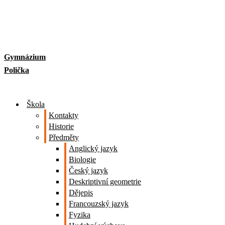
Skip
to
content
Gymnázium
Polička
Škola
Kontakty
Historie
Předměty
Anglický jazyk
Biologie
Český jazyk
Deskriptivní geometrie
Dějepis
Francouzský jazyk
Fyzika