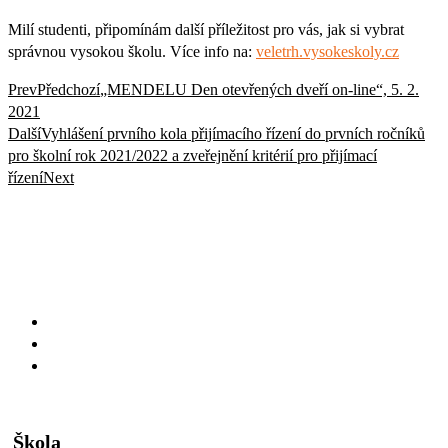
Milí studenti, připomínám další příležitost pro vás, jak si vybrat
správnou vysokou školu. Více info na:
veletrh.vysokeskoly.cz
Prev
Předchozí
„MENDELU Den otevřených dveří on-line“, 5. 2.
2021
Další
Vyhlášení prvního kola přijímacího řízení do prvních ročníků
pro školní rok 2021/2022 a zveřejnění kritérií pro přijímací
řízení
Next
Škola