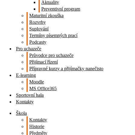
Aktuality
Preventivní program
Maturitní zkouška
Rozvrhy
Suplování
Termíny písemných prací
Podcasty
Pro uchazeče
Průvodce pro uchazeče
Přijímací řízení
Přípravné kurzy a přijímačky nanečisto
E-learning
Moodle
MS Office365
Sportovní hala
Kontakty
Škola
Kontakty
Historie
Předměty