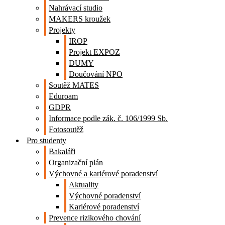
Nahrávací studio
MAKERS kroužek
Projekty
IROP
Projekt EXPOZ
DUMY
Doučování NPO
Soutěž MATES
Eduroam
GDPR
Informace podle zák. č. 106/1999 Sb.
Fotosoutěž
Pro studenty
Bakaláři
Organizační plán
Výchovné a kariérové poradenství
Aktuality
Výchovné poradenství
Kariérové poradenství
Prevence rizikového chování