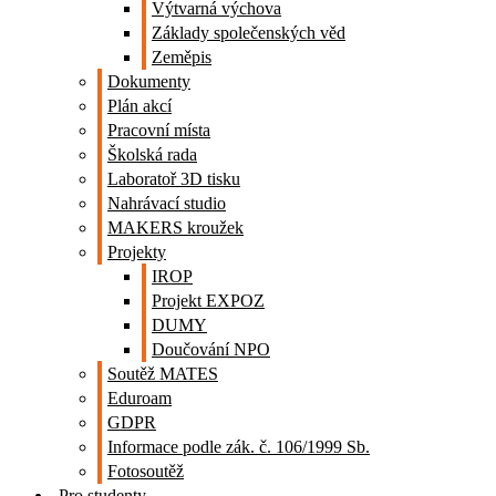
Výtvarná výchova
Základy společenských věd
Zeměpis
Dokumenty
Plán akcí
Pracovní místa
Školská rada
Laboratoř 3D tisku
Nahrávací studio
MAKERS kroužek
Projekty
IROP
Projekt EXPOZ
DUMY
Doučování NPO
Soutěž MATES
Eduroam
GDPR
Informace podle zák. č. 106/1999 Sb.
Fotosoutěž
Pro studenty