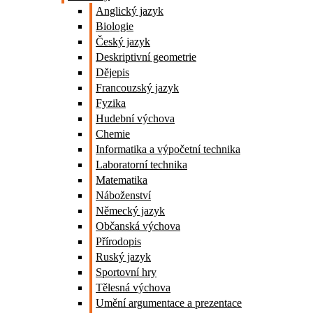
Anglický jazyk
Biologie
Český jazyk
Deskriptivní geometrie
Dějepis
Francouzský jazyk
Fyzika
Hudební výchova
Chemie
Informatika a výpočetní technika
Laboratorní technika
Matematika
Náboženství
Německý jazyk
Občanská výchova
Přírodopis
Ruský jazyk
Sportovní hry
Tělesná výchova
Umění argumentace a prezentace