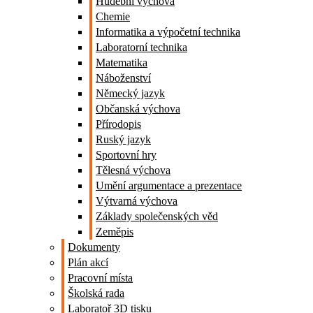
Hudební výchova
Chemie
Informatika a výpočetní technika
Laboratorní technika
Matematika
Náboženství
Německý jazyk
Občanská výchova
Přírodopis
Ruský jazyk
Sportovní hry
Tělesná výchova
Umění argumentace a prezentace
Výtvarná výchova
Základy společenských věd
Zeměpis
Dokumenty
Plán akcí
Pracovní místa
Školská rada
Laboratoř 3D tisku