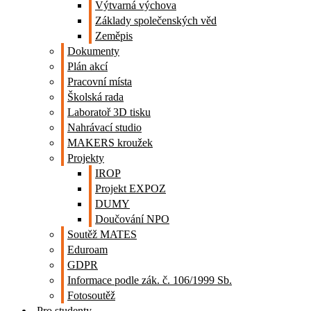
Výtvarná výchova
Základy společenských věd
Zeměpis
Dokumenty
Plán akcí
Pracovní místa
Školská rada
Laboratoř 3D tisku
Nahrávací studio
MAKERS kroužek
Projekty
IROP
Projekt EXPOZ
DUMY
Doučování NPO
Soutěž MATES
Eduroam
GDPR
Informace podle zák. č. 106/1999 Sb.
Fotosoutěž
Pro studenty