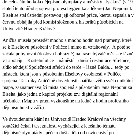
do celostátního kola dějepisné olympiády a městský „fysikus“ (v 19.
století tento úřad spojoval profesi hygienika a lékaře) Jan Nepomuk
Eiselt se stal ústřední postavou její odborné práce, kterou sepsala a v
červnu obhájila před komisí složenou z historiků působících na
Univerzitě Hradec Králové.
Anička musela prosedět mnoho a mnoho hodin nad prameny, které
se k Eiseltovu působení v Poličce i mimo ni vztahovaly. A poté se
začala pohybovat (doslova i obrazně) na trase: bývalé městské lázně
v Liboháji – Kostelní ulice – náměstí – dnešní restaurace Střelnice,
sídlo tehdejší Společnosti střelců do terče – lázně Balda… tedy po
místech, která jsou s působením Eiseltovy osobnosti v Poličce
spojena. Tak díky Aniččině dovednosti spatřila světlo světa unikátní
mapa, zaznamenávající místa spojená s působením Jana Nepomuka
Eiselta, jako jedna z kapitol projektu tzv. digitální regionální
učebnice. (Mapu v praxi vyzkoušíme na jedné z hodin profesního
dějepisu hned v září.)
Ve dvoudenním klání na Univerzitě Hradec Králové na všechny
soutěžící čekal i test znalostí vycházející z letošního tématu
dějepisné olympiády „péče o duši a tělo od osvícenství po