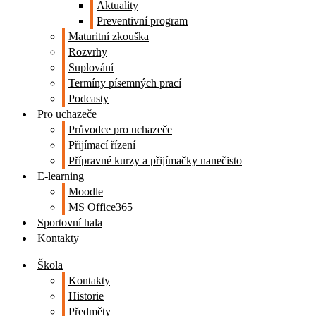
Aktuality
Preventivní program
Maturitní zkouška
Rozvrhy
Suplování
Termíny písemných prací
Podcasty
Pro uchazeče
Průvodce pro uchazeče
Přijímací řízení
Přípravné kurzy a přijímačky nanečisto
E-learning
Moodle
MS Office365
Sportovní hala
Kontakty
Škola
Kontakty
Historie
Předměty