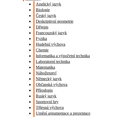
Anglický jazyk
Biologie
Český jazyk
Deskriptivní geometrie
Dějepis
Francouzský jazyk
Fyzika
Hudební výchova
Chemie
Informatika a výpočetní technika
Laboratorní technika
Matematika
Náboženství
Německý jazyk
Občanská výchova
Přírodopis
Ruský jazyk
Sportovní hry
Tělesná výchova
Umění argumentace a prezentace