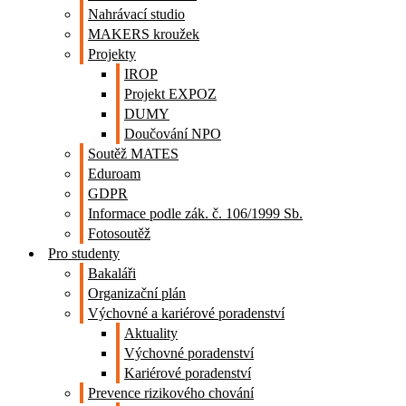
Nahrávací studio
MAKERS kroužek
Projekty
IROP
Projekt EXPOZ
DUMY
Doučování NPO
Soutěž MATES
Eduroam
GDPR
Informace podle zák. č. 106/1999 Sb.
Fotosoutěž
Pro studenty
Bakaláři
Organizační plán
Výchovné a kariérové poradenství
Aktuality
Výchovné poradenství
Kariérové poradenství
Prevence rizikového chování