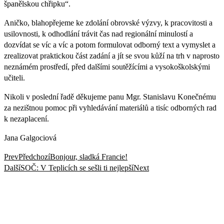
španělskou chřipku“.
Aničko, blahopřejeme ke zdolání obrovské výzvy, k pracovitosti a
usilovnosti, k odhodlání trávit čas nad regionální minulostí a
dozvídat se víc a víc a potom formulovat odborný text a vymyslet a
zrealizovat praktickou část zadání a jít se svou kůží na trh v naprosto
neznámém prostředí, před dalšími soutěžícími a vysokoškolskými
učiteli.
Nikoli v poslední řadě děkujeme panu Mgr. Stanislavu Konečnému
za nezištnou pomoc při vyhledávání materiálů a tisíc odborných rad
k nezaplacení.
Jana Galgociová
Prev
Předchozí
Bonjour, sladká Francie!
Další
SOČ: V Teplicích se sešli ti nejlepší
Next