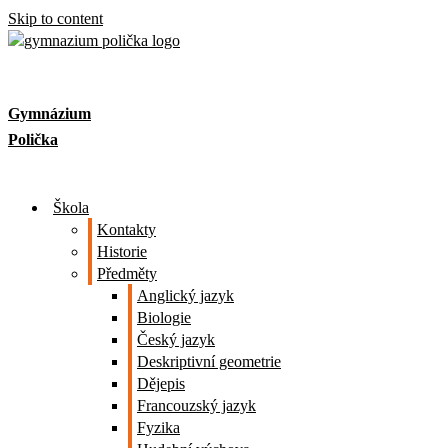
Skip to content
Gymnázium
Polička
Škola
Kontakty
Historie
Předměty
Anglický jazyk
Biologie
Český jazyk
Deskriptivní geometrie
Dějepis
Francouzský jazyk
Fyzika