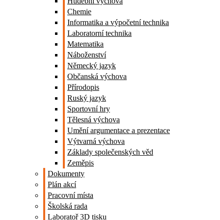
Hudební výchova
Chemie
Informatika a výpočetní technika
Laboratorní technika
Matematika
Náboženství
Německý jazyk
Občanská výchova
Přírodopis
Ruský jazyk
Sportovní hry
Tělesná výchova
Umění argumentace a prezentace
Výtvarná výchova
Základy společenských věd
Zeměpis
Dokumenty
Plán akcí
Pracovní místa
Školská rada
Laboratoř 3D tisku