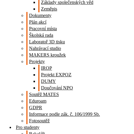
Základy společenských věd
Zeměpis
Dokumenty
Plán akcí
Pracovní místa
Školská rada
Laboratoř 3D tisku
Nahrávací studio
MAKERS kroužek
Projekty
IROP
Projekt EXPOZ
DUMY
Doučování NPO
Soutěž MATES
Eduroam
GDPR
Informace podle zák. č. 106/1999 Sb.
Fotosoutěž
Pro studenty
Bakaláři