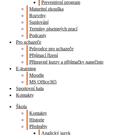
Preventivní program
Maturitní zkouška
Rozvrhy
Suplování
Termíny písemných prací
Podcasty
Pro uchazeče
Průvodce pro uchazeče
Přijímací řízení
Přípravné kurzy a přijímačky nanečisto
E-learning
Moodle
MS Office365
Sportovní hala
Kontakty
Škola
Kontakty
Historie
Předměty
Anglický jazyk