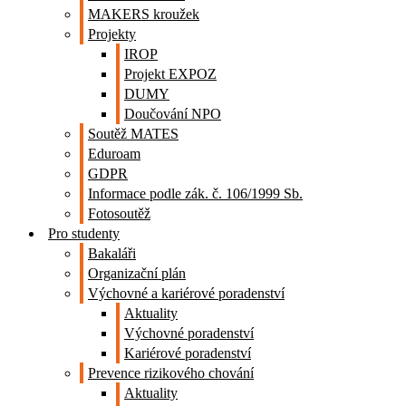
MAKERS kroužek
Projekty
IROP
Projekt EXPOZ
DUMY
Doučování NPO
Soutěž MATES
Eduroam
GDPR
Informace podle zák. č. 106/1999 Sb.
Fotosoutěž
Pro studenty
Bakaláři
Organizační plán
Výchovné a kariérové poradenství
Aktuality
Výchovné poradenství
Kariérové poradenství
Prevence rizikového chování
Aktuality