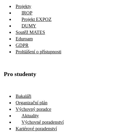
Projekty
IROP
Projekt EXPOZ
DUMY
Soutěž MATES
Eduroam
GDPR
Prohlášení o přístupnosti
Pro studenty
Bakaláři
Organizační plán
Výchovný poradce
Aktuality
Výchovné poradenství
Kariérové poradenství