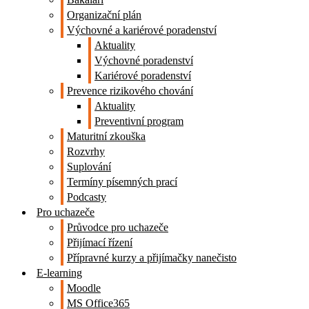
Organizační plán
Výchovné a kariérové poradenství
Aktuality
Výchovné poradenství
Kariérové poradenství
Prevence rizikového chování
Aktuality
Preventivní program
Maturitní zkouška
Rozvrhy
Suplování
Termíny písemných prací
Podcasty
Pro uchazeče
Průvodce pro uchazeče
Přijímací řízení
Přípravné kurzy a přijímačky nanečisto
E-learning
Moodle
MS Office365