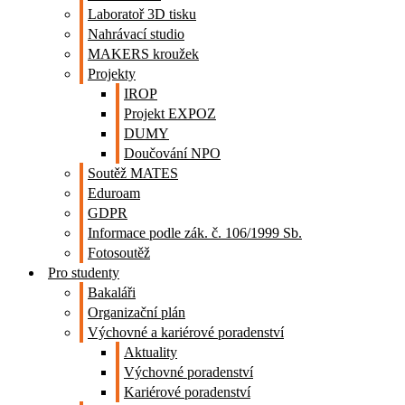
Laboratoř 3D tisku
Nahrávací studio
MAKERS kroužek
Projekty
IROP
Projekt EXPOZ
DUMY
Doučování NPO
Soutěž MATES
Eduroam
GDPR
Informace podle zák. č. 106/1999 Sb.
Fotosoutěž
Pro studenty
Bakaláři
Organizační plán
Výchovné a kariérové poradenství
Aktuality
Výchovné poradenství
Kariérové poradenství