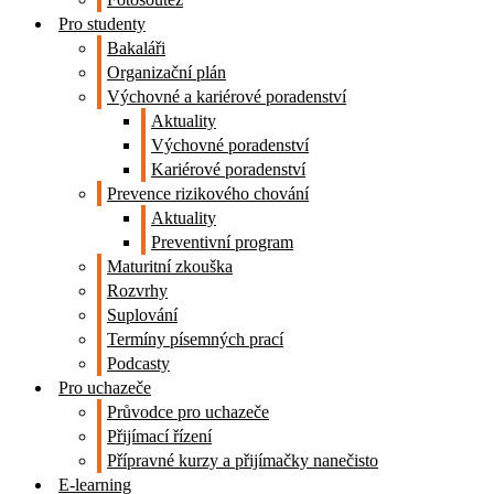
Pro studenty
Bakaláři
Organizační plán
Výchovné a kariérové poradenství
Aktuality
Výchovné poradenství
Kariérové poradenství
Prevence rizikového chování
Aktuality
Preventivní program
Maturitní zkouška
Rozvrhy
Suplování
Termíny písemných prací
Podcasty
Pro uchazeče
Průvodce pro uchazeče
Přijímací řízení
Přípravné kurzy a přijímačky nanečisto
E-learning