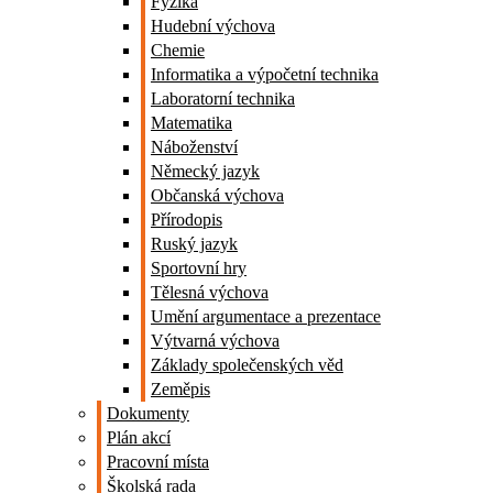
Fyzika
Hudební výchova
Chemie
Informatika a výpočetní technika
Laboratorní technika
Matematika
Náboženství
Německý jazyk
Občanská výchova
Přírodopis
Ruský jazyk
Sportovní hry
Tělesná výchova
Umění argumentace a prezentace
Výtvarná výchova
Základy společenských věd
Zeměpis
Dokumenty
Plán akcí
Pracovní místa
Školská rada