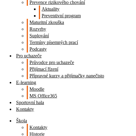
Prevence rizikového chování
Aktuality
Preventivní program
Maturitní zkouška
Rozvrhy
Suplování
Termíny písemných prací
Podcasty
Pro uchazeče
Průvodce pro uchazeče
Přijímací řízení
Přípravné kurzy a přijímačky nanečisto
E-learning
Moodle
MS Office365
Sportovní hala
Kontakty
Škola
Kontakty
Historie