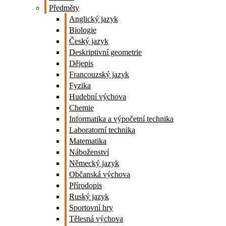
Předměty
Anglický jazyk
Biologie
Český jazyk
Deskriptivní geometrie
Dějepis
Francouzský jazyk
Fyzika
Hudební výchova
Chemie
Informatika a výpočetní technika
Laboratorní technika
Matematika
Náboženství
Německý jazyk
Občanská výchova
Přírodopis
Ruský jazyk
Sportovní hry
Tělesná výchova