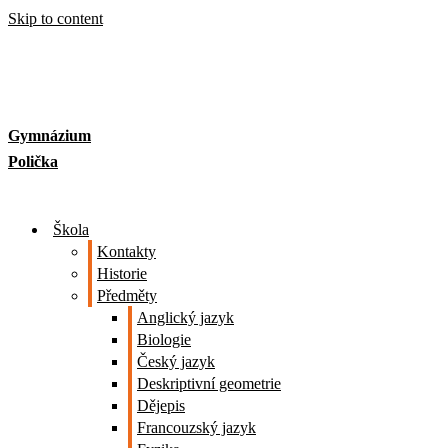
Skip to content
Gymnázium
Polička
Škola
Kontakty
Historie
Předměty
Anglický jazyk
Biologie
Český jazyk
Deskriptivní geometrie
Dějepis
Francouzský jazyk