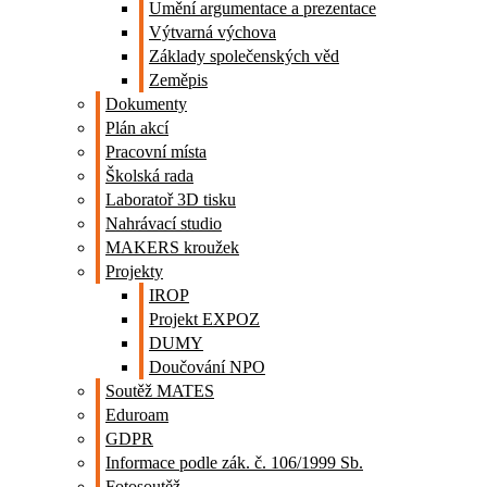
Umění argumentace a prezentace
Výtvarná výchova
Základy společenských věd
Zeměpis
Dokumenty
Plán akcí
Pracovní místa
Školská rada
Laboratoř 3D tisku
Nahrávací studio
MAKERS kroužek
Projekty
IROP
Projekt EXPOZ
DUMY
Doučování NPO
Soutěž MATES
Eduroam
GDPR
Informace podle zák. č. 106/1999 Sb.
Fotosoutěž