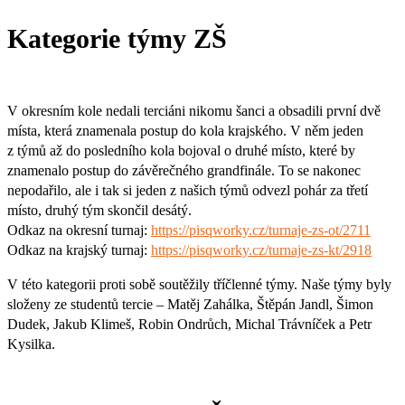
Kategorie týmy ZŠ
V okresním kole nedali terciáni nikomu šanci a obsadili první dvě
místa, která znamenala postup do kola krajského. V něm jeden
z týmů až do posledního kola bojoval o druhé místo, které by
znamenalo postup do závěrečného grandfinále. To se nakonec
nepodařilo, ale i tak si jeden z našich týmů odvezl pohár za třetí
místo, druhý tým skončil desátý.
Odkaz na okresní turnaj:
https://pisqworky.cz/turnaje-zs-ot/2711
Odkaz na krajský turnaj:
https://pisqworky.cz/turnaje-zs-kt/2918
V této kategorii proti sobě soutěžily tříčlenné týmy. Naše týmy byly
složeny ze studentů tercie – Matěj Zahálka, Štěpán Jandl, Šimon
Dudek, Jakub Klimeš, Robin Ondrůch, Michal Trávníček a Petr
Kysilka.