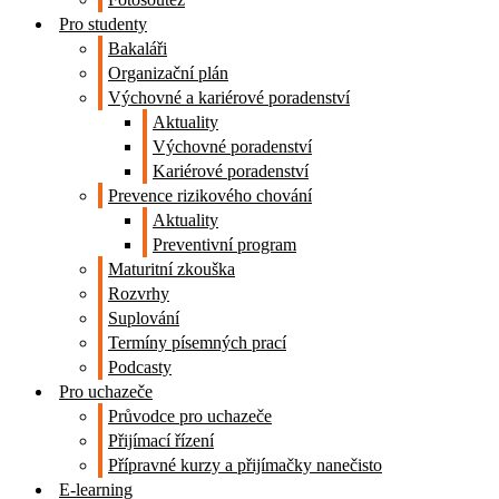
Pro studenty
Bakaláři
Organizační plán
Výchovné a kariérové poradenství
Aktuality
Výchovné poradenství
Kariérové poradenství
Prevence rizikového chování
Aktuality
Preventivní program
Maturitní zkouška
Rozvrhy
Suplování
Termíny písemných prací
Podcasty
Pro uchazeče
Průvodce pro uchazeče
Přijímací řízení
Přípravné kurzy a přijímačky nanečisto
E-learning