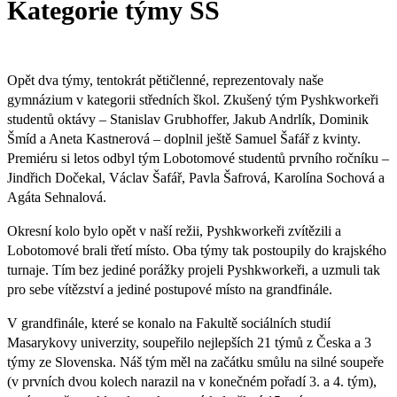
Kategorie týmy SŠ
Opět dva týmy, tentokrát pětičlenné, reprezentovaly naše
gymnázium v kategorii středních škol. Zkušený tým Pyshkworkeři
studentů oktávy – Stanislav Grubhoffer, Jakub Andrlík, Dominik
Šmíd a Aneta Kastnerová – doplnil ještě Samuel Šafář z kvinty.
Premiéru si letos odbyl tým Lobotomové studentů prvního ročníku –
Jindřich Dočekal, Václav Šafář, Pavla Šafrová, Karolína Sochová a
Agáta Sehnalová.
Okresní kolo bylo opět v naší režii, Pyshkworkeři zvítězili a
Lobotomové brali třetí místo. Oba týmy tak postoupily do krajského
turnaje. Tím bez jediné porážky projeli Pyshkworkeři, a uzmuli tak
pro sebe vítězství a jediné postupové místo na grandfinále.
V grandfinále, které se konalo na Fakultě sociálních studií
Masarykovy univerzity, soupeřilo nejlepších 21 týmů z Česka a 3
týmy ze Slovenska. Náš tým měl na začátku smůlu na silné soupeře
(v prvních dvou kolech narazil na v konečném pořadí 3. a 4. tým),