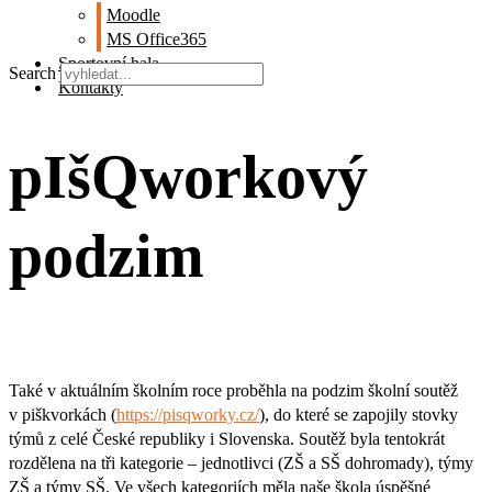
Moodle
MS Office365
Sportovní hala
Search
Kontakty
pIšQworkový
podzim
Také v aktuálním školním roce proběhla na podzim školní soutěž
v piškvorkách (
https://pisqworky.cz/
), do které se zapojily stovky
týmů z celé České republiky i Slovenska. Soutěž byla tentokrát
rozdělena na tři kategorie – jednotlivci (ZŠ a SŠ dohromady), týmy
ZŠ a týmy SŠ. Ve všech kategoriích měla naše škola úspěšné