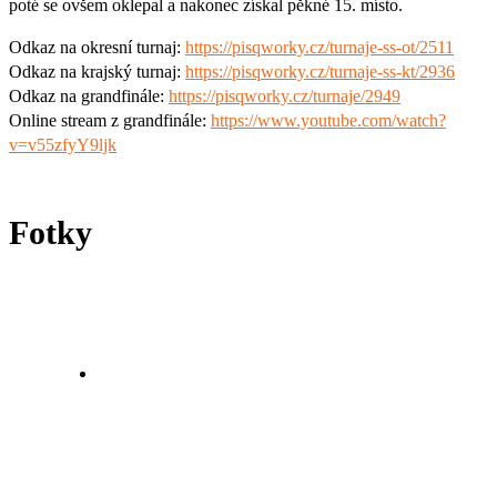
poté se ovšem oklepal a nakonec získal pěkné 15. místo.
Odkaz na okresní turnaj:
https://pisqworky.cz/turnaje-ss-ot/2511
Odkaz na krajský turnaj:
https://pisqworky.cz/turnaje-ss-kt/2936
Odkaz na grandfinále:
https://pisqworky.cz/turnaje/2949
Online stream z grandfinále:
https://www.youtube.com/watch?
v=v55zfyY9ljk
Fotky