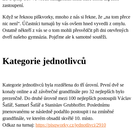
zastoupení.
Když se řeknou piškvorky, mnoho z nás si řekne, že „na tom přece
nic není“. Účastníci turnajů by vás ovšem hned vyvedli z omylu.
Ostatně někteří z vás se o tom mohli přesvědčit při dni otevřených
dveří našeho gymnázia. Pojďme ale k samotné soutěži.
Kategorie jednotlivců
Kategorie jednotlivců byla rozdělena do tří úrovní. První dvě se
konaly online a až závěrečné grandfinále pro 32 nejlepších bylo
prezenčně. Do druhé úrovně mezi 100 nejlepších postoupili Václav
Šafář, Samuel Šafář a Stanislav Grubhoffer. Poslednímu
jmenovanému se následně podařilo postoupit i na zmíněné
grandfinále, ve kterém obsadil skvělé 10. místo.
Odkaz na turnaj:
https://pisqworky.cz/jednotlivci/2910