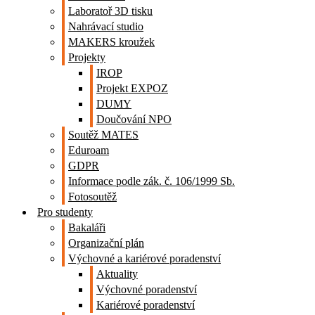
Laboratoř 3D tisku
Nahrávací studio
MAKERS kroužek
Projekty
IROP
Projekt EXPOZ
DUMY
Doučování NPO
Soutěž MATES
Eduroam
GDPR
Informace podle zák. č. 106/1999 Sb.
Fotosoutěž
Pro studenty
Bakaláři
Organizační plán
Výchovné a kariérové poradenství
Aktuality
Výchovné poradenství
Kariérové poradenství