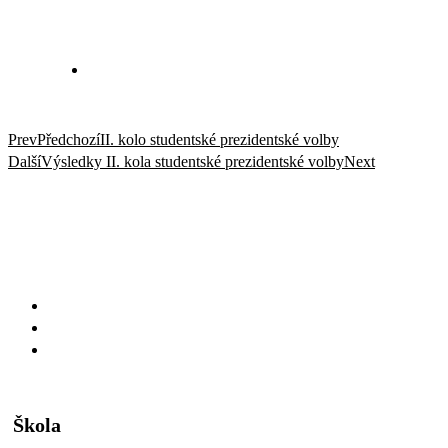
Prev
Předchozí
II. kolo studentské prezidentské volby
Další
Výsledky II. kola studentské prezidentské volby
Next
Škola