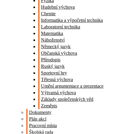
Fyzika
Hudební výchova
Chemie
Informatika a výpočetní technika
Laboratorní technika
Matematika
Náboženství
Německý jazyk
Občanská výchova
Přírodopis
Ruský jazyk
Sportovní hry
Tělesná výchova
Umění argumentace a prezentace
Výtvarná výchova
Základy společenských věd
Zeměpis
Dokumenty
Plán akcí
Pracovní místa
Školská rada