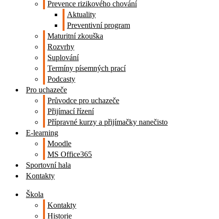
Prevence rizikového chování
Aktuality
Preventivní program
Maturitní zkouška
Rozvrhy
Suplování
Termíny písemných prací
Podcasty
Pro uchazeče
Průvodce pro uchazeče
Přijímací řízení
Přípravné kurzy a přijímačky nanečisto
E-learning
Moodle
MS Office365
Sportovní hala
Kontakty
Škola
Kontakty
Historie