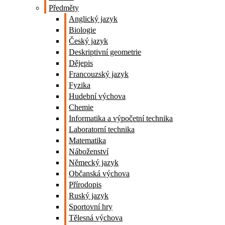
Předměty
Anglický jazyk
Biologie
Český jazyk
Deskriptivní geometrie
Dějepis
Francouzský jazyk
Fyzika
Hudební výchova
Chemie
Informatika a výpočetní technika
Laboratorní technika
Matematika
Náboženství
Německý jazyk
Občanská výchova
Přírodopis
Ruský jazyk
Sportovní hry
Tělesná výchova