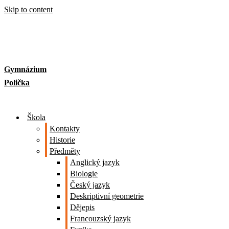
Skip to content
Gymnázium
Polička
Škola
Kontakty
Historie
Předměty
Anglický jazyk
Biologie
Český jazyk
Deskriptivní geometrie
Dějepis
Francouzský jazyk