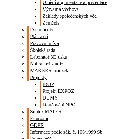
Umění argumentace a prezentace
Výtvarná výchova
Základy společenských věd
Zeměpis
Dokumenty
Plán akcí
Pracovní místa
Školská rada
Laboratoř 3D tisku
Nahrávací studio
MAKERS kroužek
Projekty
IROP
Projekt EXPOZ
DUMY
Doučování NPO
Soutěž MATES
Eduroam
GDPR
Informace podle zák. č. 106/1999 Sb.
Fotosoutěž