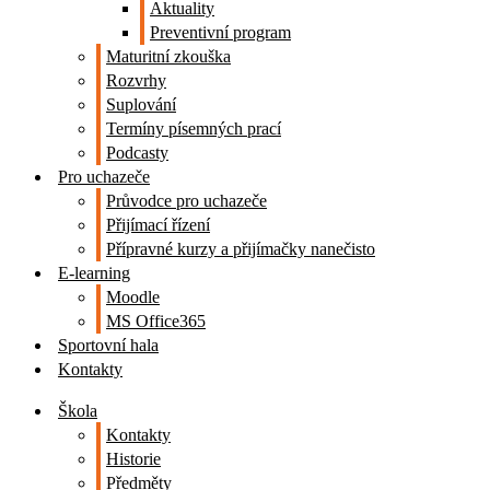
Aktuality
Preventivní program
Maturitní zkouška
Rozvrhy
Suplování
Termíny písemných prací
Podcasty
Pro uchazeče
Průvodce pro uchazeče
Přijímací řízení
Přípravné kurzy a přijímačky nanečisto
E-learning
Moodle
MS Office365
Sportovní hala
Kontakty
Škola
Kontakty
Historie
Předměty