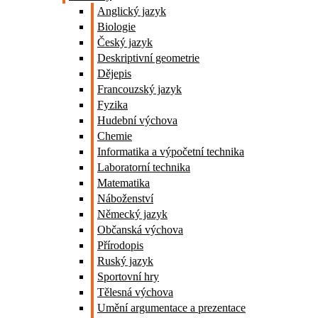
Anglický jazyk
Biologie
Český jazyk
Deskriptivní geometrie
Dějepis
Francouzský jazyk
Fyzika
Hudební výchova
Chemie
Informatika a výpočetní technika
Laboratorní technika
Matematika
Náboženství
Německý jazyk
Občanská výchova
Přírodopis
Ruský jazyk
Sportovní hry
Tělesná výchova
Umění argumentace a prezentace