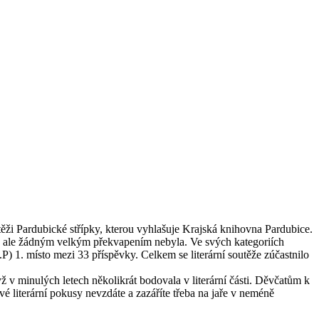
těži Pardubické střípky, kterou vyhlašuje Krajská knihovna Pardubice.
ás ale žádným velkým překvapením nebyla. Ve svých kategoriích
.P) 1. místo mezi 33 příspěvky. Celkem se literární soutěže zúčastnilo
yž v minulých letech několikrát bodovala v literární části. Děvčatům k
vé literární pokusy nevzdáte a zazáříte třeba na jaře v neméně