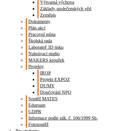
Výtvarná výchova
Základy společenských věd
Zeměpis
Dokumenty
Plán akcí
Pracovní místa
Školská rada
Laboratoř 3D tisku
Nahrávací studio
MAKERS kroužek
Projekty
IROP
Projekt EXPOZ
DUMY
Doučování NPO
Soutěž MATES
Eduroam
GDPR
Informace podle zák. č. 106/1999 Sb.
Fotosoutěž
Pro studenty