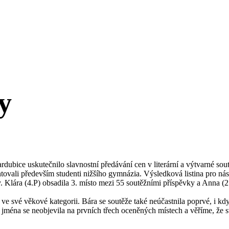
y
rdubice uskutečnilo slavnostní předávání cen v literární a výtvarné sou
tovali především studenti nižšího gymnázia. Výsledková listina pro n
vy. Klára (4.P) obsadila 3. místo mezi 55 soutěžními příspěvky a Anna (2
 ve své věkové kategorii. Bára se soutěže také neúčastnila poprvé, i kd
ž jména se neobjevila na prvních třech oceněných místech a věříme, že s