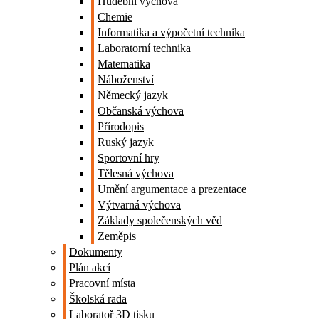
Hudební výchova
Chemie
Informatika a výpočetní technika
Laboratorní technika
Matematika
Náboženství
Německý jazyk
Občanská výchova
Přírodopis
Ruský jazyk
Sportovní hry
Tělesná výchova
Umění argumentace a prezentace
Výtvarná výchova
Základy společenských věd
Zeměpis
Dokumenty
Plán akcí
Pracovní místa
Školská rada
Laboratoř 3D tisku