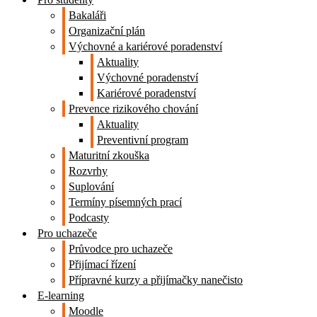
Bakaláři
Organizační plán
Výchovné a kariérové poradenství
Aktuality
Výchovné poradenství
Kariérové poradenství
Prevence rizikového chování
Aktuality
Preventivní program
Maturitní zkouška
Rozvrhy
Suplování
Termíny písemných prací
Podcasty
Pro uchazeče
Průvodce pro uchazeče
Přijímací řízení
Přípravné kurzy a přijímačky nanečisto
E-learning
Moodle