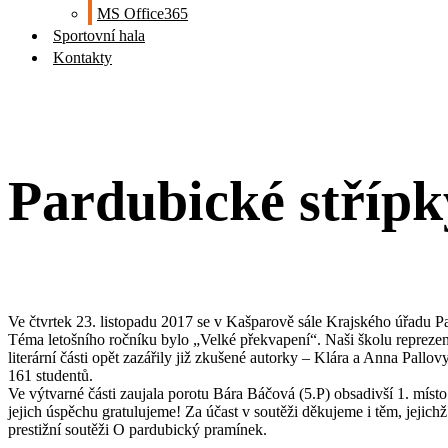
MS Office365
Sportovní hala
Kontakty
Pardubické střípk
Ve čtvrtek 23. listopadu 2017 se v Kašparově sále Krajského úřadu Pa
Téma letošního ročníku bylo „Velké překvapení“. Naši školu reprezen
literární části opět zazářily již zkušené autorky – Klára a Anna Pallo
161 studentů.
Ve výtvarné části zaujala porotu Bára Báčová (5.P) obsadivší 1. místo
jejich úspěchu gratulujeme! Za účast v soutěži děkujeme i těm, jejich
prestižní soutěži O pardubický pramínek.