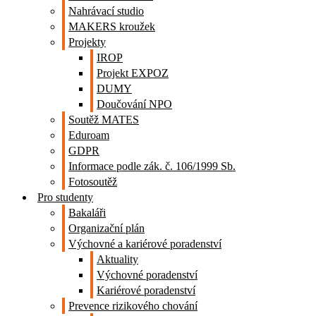
Nahrávací studio
MAKERS kroužek
Projekty
IROP
Projekt EXPOZ
DUMY
Doučování NPO
Soutěž MATES
Eduroam
GDPR
Informace podle zák. č. 106/1999 Sb.
Fotosoutěž
Pro studenty
Bakaláři
Organizační plán
Výchovné a kariérové poradenství
Aktuality
Výchovné poradenství
Kariérové poradenství
Prevence rizikového chování