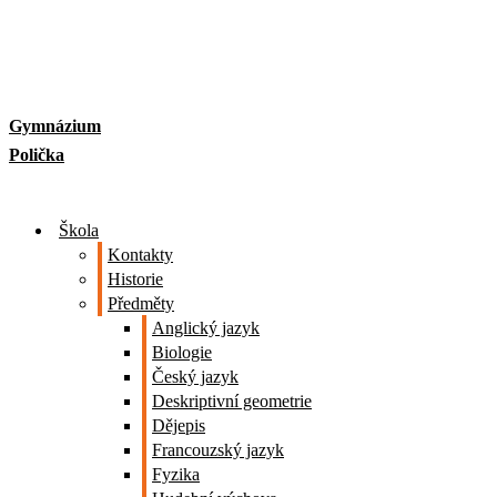
Skip
to
content
Gymnázium
Polička
Škola
Kontakty
Historie
Předměty
Anglický jazyk
Biologie
Český jazyk
Deskriptivní geometrie
Dějepis
Francouzský jazyk
Fyzika