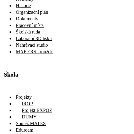
Historie
Organizační plán
Dokumenty
Pracovní místa
Školská rada
Laboratoř 3D tisku
Nahrávací studio
MAKERS kroužek
Škola
Projekty
IROP
Projekt EXPOZ
DUMY
Soutěž MATES
Eduroam