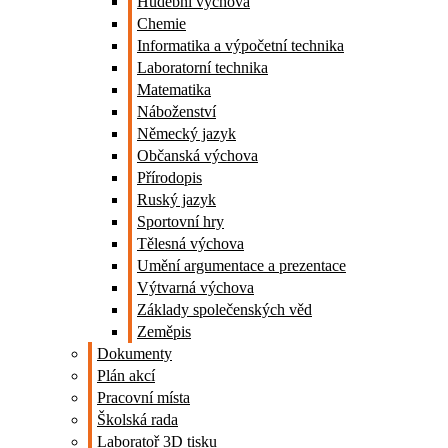
Hudební výchova
Chemie
Informatika a výpočetní technika
Laboratorní technika
Matematika
Náboženství
Německý jazyk
Občanská výchova
Přírodopis
Ruský jazyk
Sportovní hry
Tělesná výchova
Umění argumentace a prezentace
Výtvarná výchova
Základy společenských věd
Zeměpis
Dokumenty
Plán akcí
Pracovní místa
Školská rada
Laboratoř 3D tisku