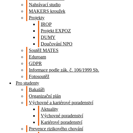
Nahrávací studio
MAKERS kroužek
Projekty
IROP
Projekt EXPOZ
DUMY
Doučování NPO
Soutěž MATES
Eduroam
GDPR
Informace podle zák. č. 106/1999 Sb.
Fotosoutěž
Pro studenty
Bakaláři
Organizační plán
Výchovné a kariérové poradenství
Aktuality
Výchovné poradenství
Kariérové poradenství
Prevence rizikového chování