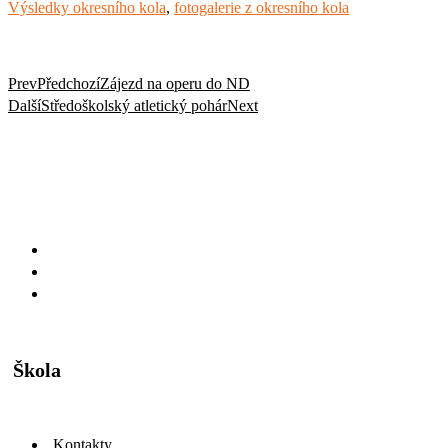
Výsledky okresního kola
,
fotogalerie z okresního kola
Prev
Předchozí
Zájezd na operu do ND
Další
Středoškolský atletický pohár
Next
Škola
Kontakty