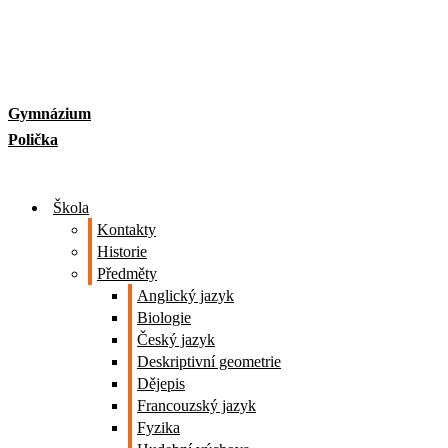
Skip
to
content
Gymnázium
Polička
Škola
Kontakty
Historie
Předměty
Anglický jazyk
Biologie
Český jazyk
Deskriptivní geometrie
Dějepis
Francouzský jazyk
Fyzika