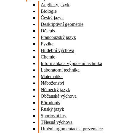
Anglický jazyk
Biologie
Český jazyk
Deskriptivní geometrie
Dějepis
Francouzský jazyk
Fyzika
Hudební výchova
Chemie
Informatika a výpočetní technika
Laboratorní technika
Matematika
Náboženství
Německý jazyk
Občanská výchova
Přírodopis
Ruský jazyk
Sportovní hry
Tělesná výchova
Umění argumentace a prezentace