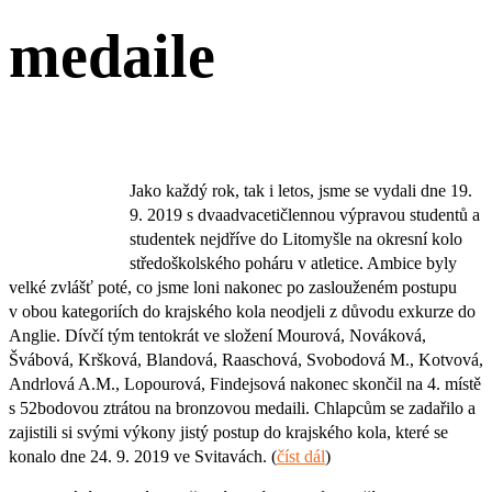
medaile
Jako každý rok, tak i letos, jsme se vydali dne 19.
9. 2019 s dvaadvacetičlennou výpravou studentů a
studentek nejdříve do Litomyšle na okresní kolo
středoškolského poháru v atletice. Ambice byly
velké zvlášť poté, co jsme loni nakonec po zaslouženém postupu
v obou kategoriích do krajského kola neodjeli z důvodu exkurze do
Anglie. Dívčí tým tentokrát ve složení Mourová, Nováková,
Švábová, Kršková, Blandová, Raaschová, Svobodová M., Kotvová,
Andrlová A.M., Lopourová, Findejsová nakonec skončil na 4. místě
s 52bodovou ztrátou na bronzovou medaili. Chlapcům se zadařilo a
zajistili si svými výkony jistý postup do krajského kola, které se
konalo dne 24. 9. 2019 ve Svitavách. (
číst dál
)