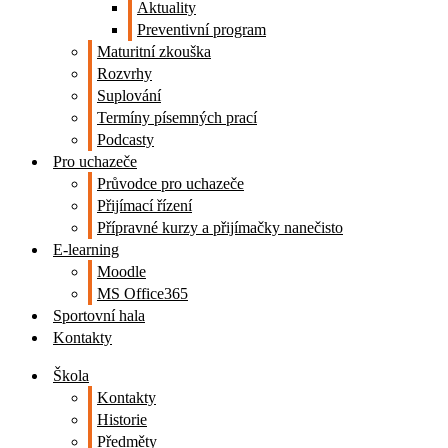
Aktuality
Preventivní program
Maturitní zkouška
Rozvrhy
Suplování
Termíny písemných prací
Podcasty
Pro uchazeče
Průvodce pro uchazeče
Přijímací řízení
Přípravné kurzy a přijímačky nanečisto
E-learning
Moodle
MS Office365
Sportovní hala
Kontakty
Škola
Kontakty
Historie
Předměty