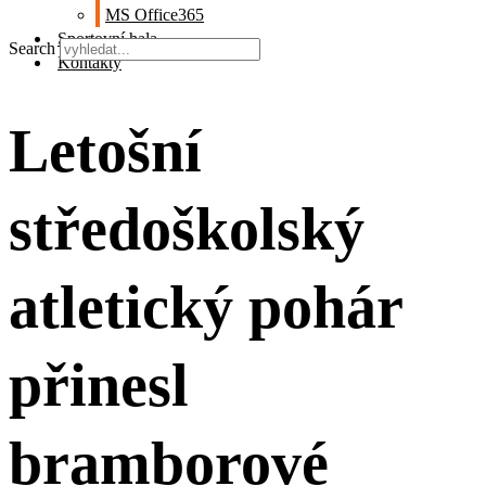
MS Office365
Sportovní hala
Search
Kontakty
Letošní
středoškolský
atletický pohár
přinesl
bramborové