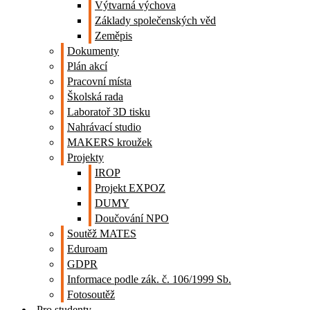
Výtvarná výchova
Základy společenských věd
Zeměpis
Dokumenty
Plán akcí
Pracovní místa
Školská rada
Laboratoř 3D tisku
Nahrávací studio
MAKERS kroužek
Projekty
IROP
Projekt EXPOZ
DUMY
Doučování NPO
Soutěž MATES
Eduroam
GDPR
Informace podle zák. č. 106/1999 Sb.
Fotosoutěž
Pro studenty