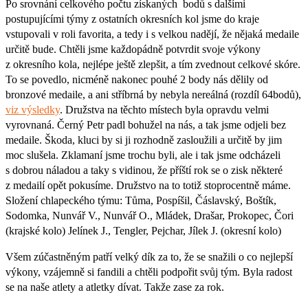
Po srovnání celkového počtu získaných bodů s dalšími
postupujícími týmy z ostatních okresních kol jsme do kraje
vstupovali v roli favorita, a tedy i s velkou nadějí, že nějaká medaile
určitě bude. Chtěli jsme každopádně potvrdit svoje výkony
z okresního kola, nejlépe ještě zlepšit, a tím zvednout celkové skóre.
To se povedlo, nicméně nakonec pouhé 2 body nás dělily od
bronzové medaile, a ani stříbrná by nebyla nereálná (rozdíl 64bodů),
viz výsledky
. Družstva na těchto místech byla opravdu velmi
vyrovnaná. Černý Petr padl bohužel na nás, a tak jsme odjeli bez
medaile. Škoda, kluci by si ji rozhodně zasloužili a určitě by jim
moc slušela. Zklamaní jsme trochu byli, ale i tak jsme odcházeli
s dobrou náladou a taky s vidinou, že příští rok se o zisk některé
z medailí opět pokusíme. Družstvo na to totiž stoprocentně máme.
Složení chlapeckého týmu: Tůma, Pospíšil, Čáslavský, Boštík,
Sodomka, Nunvář V., Nunvář O., Mládek, Drašar, Prokopec, Čori
(krajské kolo) Jelínek J., Tengler, Pejchar, Jílek J. (okresní kolo)
Všem zúčastněným patří velký dík za to, že se snažili o co nejlepší
výkony, vzájemně si fandili a chtěli podpořit svůj tým. Byla radost
se na naše atlety a atletky dívat. Takže zase za rok.