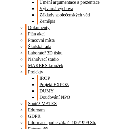
Umění argumentace a prezentace
Výtvarná výchova
Základy společenských věd
Zeměpis
Dokumenty
Plán akcí
Pracovní místa
Školská rada
Laboratoř 3D tisku
Nahrávací studio
MAKERS kroužek
Projekty
IROP
Projekt EXPOZ
DUMY
Doučování NPO
Soutěž MATES
Eduroam
GDPR
Informace podle zák. č. 106/1999 Sb.
Fotosoutěž