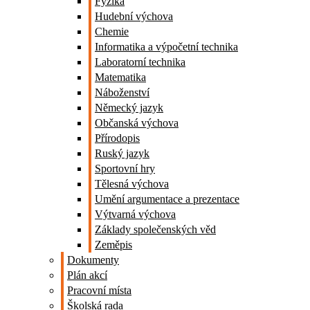
Fyzika
Hudební výchova
Chemie
Informatika a výpočetní technika
Laboratorní technika
Matematika
Náboženství
Německý jazyk
Občanská výchova
Přírodopis
Ruský jazyk
Sportovní hry
Tělesná výchova
Umění argumentace a prezentace
Výtvarná výchova
Základy společenských věd
Zeměpis
Dokumenty
Plán akcí
Pracovní místa
Školská rada