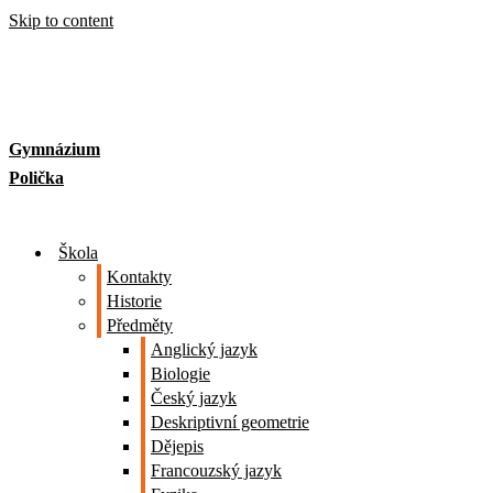
Skip to content
Gymnázium
Polička
Škola
Kontakty
Historie
Předměty
Anglický jazyk
Biologie
Český jazyk
Deskriptivní geometrie
Dějepis
Francouzský jazyk