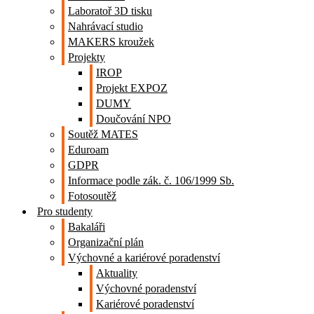
Laboratoř 3D tisku
Nahrávací studio
MAKERS kroužek
Projekty
IROP
Projekt EXPOZ
DUMY
Doučování NPO
Soutěž MATES
Eduroam
GDPR
Informace podle zák. č. 106/1999 Sb.
Fotosoutěž
Pro studenty
Bakaláři
Organizační plán
Výchovné a kariérové poradenství
Aktuality
Výchovné poradenství
Kariérové poradenství