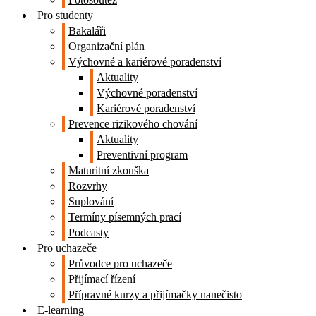
Pro studenty
Bakaláři
Organizační plán
Výchovné a kariérové poradenství
Aktuality
Výchovné poradenství
Kariérové poradenství
Prevence rizikového chování
Aktuality
Preventivní program
Maturitní zkouška
Rozvrhy
Suplování
Termíny písemných prací
Podcasty
Pro uchazeče
Průvodce pro uchazeče
Přijímací řízení
Přípravné kurzy a přijímačky nanečisto
E-learning