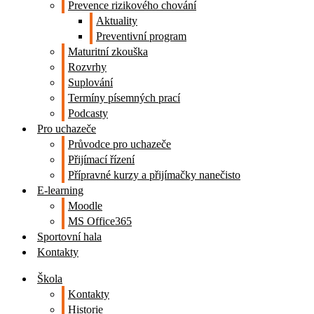
Prevence rizikového chování
Aktuality
Preventivní program
Maturitní zkouška
Rozvrhy
Suplování
Termíny písemných prací
Podcasty
Pro uchazeče
Průvodce pro uchazeče
Přijímací řízení
Přípravné kurzy a přijímačky nanečisto
E-learning
Moodle
MS Office365
Sportovní hala
Kontakty
Škola
Kontakty
Historie