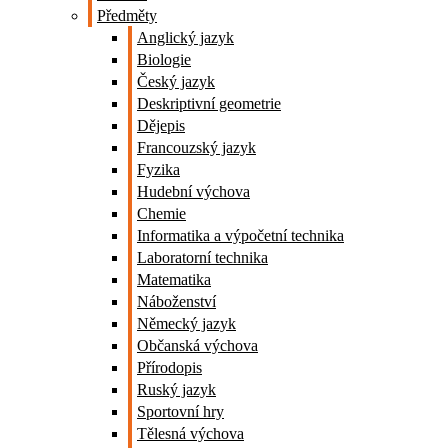
Předměty
Anglický jazyk
Biologie
Český jazyk
Deskriptivní geometrie
Dějepis
Francouzský jazyk
Fyzika
Hudební výchova
Chemie
Informatika a výpočetní technika
Laboratorní technika
Matematika
Náboženství
Německý jazyk
Občanská výchova
Přírodopis
Ruský jazyk
Sportovní hry
Tělesná výchova