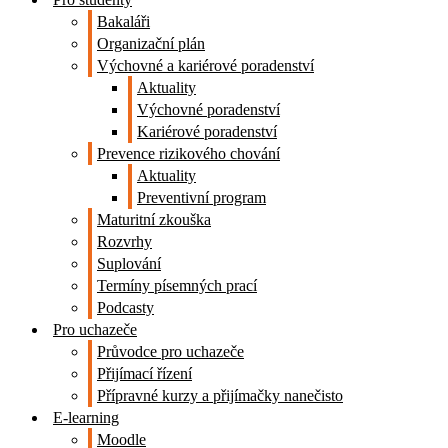
Bakaláři
Organizační plán
Výchovné a kariérové poradenství
Aktuality
Výchovné poradenství
Kariérové poradenství
Prevence rizikového chování
Aktuality
Preventivní program
Maturitní zkouška
Rozvrhy
Suplování
Termíny písemných prací
Podcasty
Pro uchazeče
Průvodce pro uchazeče
Přijímací řízení
Přípravné kurzy a přijímačky nanečisto
E-learning
Moodle