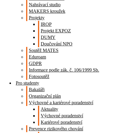
Nahrávací studio
MAKERS kroužek
Projekty
IROP
Projekt EXPOZ
DUMY
Doučování NPO
Soutěž MATES
Eduroam
GDPR
Informace podle zák. č. 106/1999 Sb.
Fotosoutěž
Pro studenty
Bakaláři
Organizační plán
Výchovné a kariérové poradenství
Aktuality
Výchovné poradenství
Kariérové poradenství
Prevence rizikového chování