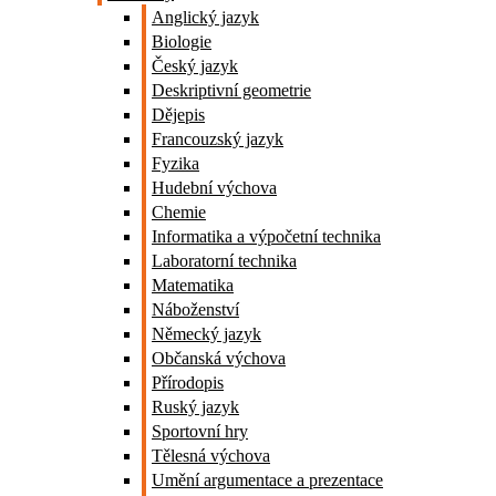
Anglický jazyk
Biologie
Český jazyk
Deskriptivní geometrie
Dějepis
Francouzský jazyk
Fyzika
Hudební výchova
Chemie
Informatika a výpočetní technika
Laboratorní technika
Matematika
Náboženství
Německý jazyk
Občanská výchova
Přírodopis
Ruský jazyk
Sportovní hry
Tělesná výchova
Umění argumentace a prezentace