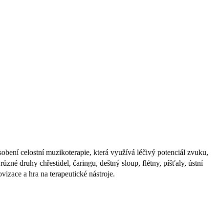
ení celostní muzikoterapie, která využívá léčivý potenciál zvuku,
é druhy chřestidel, čaringu, deštný sloup, flétny, píšťaly, ústní
vizace a hra na terapeutické nástroje.