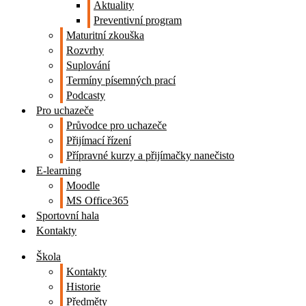
Aktuality
Preventivní program
Maturitní zkouška
Rozvrhy
Suplování
Termíny písemných prací
Podcasty
Pro uchazeče
Průvodce pro uchazeče
Přijímací řízení
Přípravné kurzy a přijímačky nanečisto
E-learning
Moodle
MS Office365
Sportovní hala
Kontakty
Škola
Kontakty
Historie
Předměty