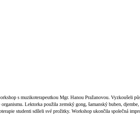
 workshop s muzikoterapeutkou Mgr. Hanou Pražanovou. Vyzkoušeli působ
e organismu. Lektorka použila zemský gong, šamanský buben, djembe, různ
terapie studenti sdíleli své prožitky. Workshop ukončila společná impro