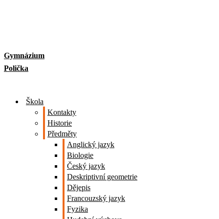
Skip
to
content
Gymnázium
Polička
Škola
Kontakty
Historie
Předměty
Anglický jazyk
Biologie
Český jazyk
Deskriptivní geometrie
Dějepis
Francouzský jazyk
Fyzika