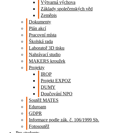
Výtvarná výchova
Základy společenských věd
Zeměpis
Dokumenty
Plán akcí
Pracovní místa
Školská rada
Laboratoř 3D tisku
Nahrávací studio
MAKERS kroužek
Projekty
IROP
Projekt EXPOZ
DUMY
Doučování NPO
Soutěž MATES
Eduroam
GDPR
Informace podle zák. č. 106/1999 Sb.
Fotosoutěž
Pro studenty