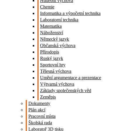
Hudební výchova
Chemie
Informatika a výpočetní technika
Laboratorní technika
Matematika
Náboženství
Německý jazyk
Občanská výchova
Přírodopis
Ruský jazyk
Sportovní hry
Tělesná výchova
Umění argumentace a prezentace
Výtvarná výchova
Základy společenských věd
Zeměpis
Dokumenty
Plán akcí
Pracovní místa
Školská rada
Laboratoř 3D tisku