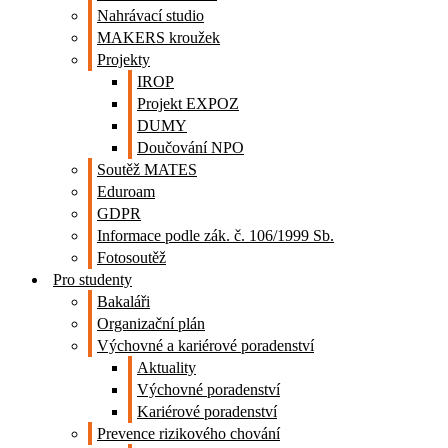
Nahrávací studio
MAKERS kroužek
Projekty
IROP
Projekt EXPOZ
DUMY
Doučování NPO
Soutěž MATES
Eduroam
GDPR
Informace podle zák. č. 106/1999 Sb.
Fotosoutěž
Pro studenty
Bakaláři
Organizační plán
Výchovné a kariérové poradenství
Aktuality
Výchovné poradenství
Kariérové poradenství
Prevence rizikového chování