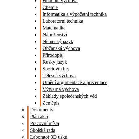
Hudební výchova
Chemie
Informatika a výpočetní technika
Laboratorní technika
Matematika
Náboženství
Německý jazyk
Občanská výchova
Přírodopis
Ruský jazyk
Sportovní hry
Tělesná výchova
Umění argumentace a prezentace
Výtvarná výchova
Základy společenských věd
Zeměpis
Dokumenty
Plán akcí
Pracovní místa
Školská rada
Laboratoř 3D tisku