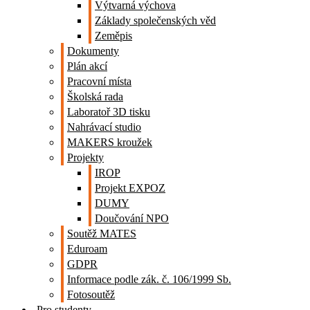
Výtvarná výchova
Základy společenských věd
Zeměpis
Dokumenty
Plán akcí
Pracovní místa
Školská rada
Laboratoř 3D tisku
Nahrávací studio
MAKERS kroužek
Projekty
IROP
Projekt EXPOZ
DUMY
Doučování NPO
Soutěž MATES
Eduroam
GDPR
Informace podle zák. č. 106/1999 Sb.
Fotosoutěž
Pro studenty