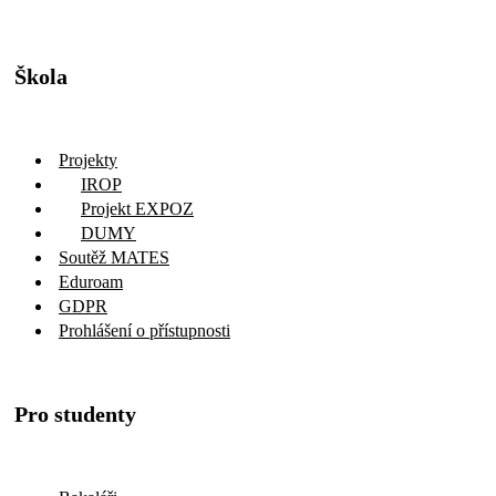
Škola
Projekty
IROP
Projekt EXPOZ
DUMY
Soutěž MATES
Eduroam
GDPR
Prohlášení o přístupnosti
Pro studenty