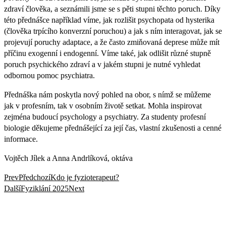
zdraví člověka, a seznámili jsme se s pěti stupni těchto poruch. Díky
této přednášce například víme, jak rozlišit psychopata od hysterika
(člověka trpícího konverzní poruchou) a jak s ním interagovat, jak se
projevují poruchy adaptace, a že často zmiňovaná deprese může mít
příčinu exogenní i endogenní. Víme také, jak odlišit různé stupně
poruch psychického zdraví a v jakém stupni je nutné vyhledat
odbornou pomoc psychiatra.
Přednáška nám poskytla nový pohled na obor, s nímž se můžeme
jak v profesním, tak v osobním životě setkat. Mohla inspirovat
zejména budoucí psychology a psychiatry. Za studenty profesní
biologie děkujeme přednášející za její čas, vlastní zkušenosti a cenné
informace.
Vojtěch Jílek a Anna Andrlíková, oktáva
Prev
Předchozí
Kdo je fyzioterapeut?
Další
Fyziklání 2025
Next