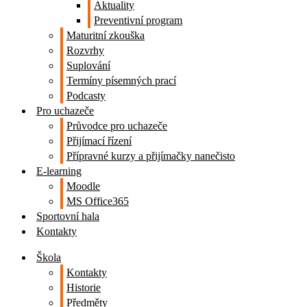
Aktuality
Preventivní program
Maturitní zkouška
Rozvrhy
Suplování
Termíny písemných prací
Podcasty
Pro uchazeče
Průvodce pro uchazeče
Přijímací řízení
Přípravné kurzy a přijímačky nanečisto
E-learning
Moodle
MS Office365
Sportovní hala
Kontakty
Škola
Kontakty
Historie
Předměty