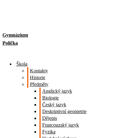
Skip
to
content
Gymnázium
Polička
Škola
Kontakty
Historie
Předměty
Anglický jazyk
Biologie
Český jazyk
Deskriptivní geometrie
Dějepis
Francouzský jazyk
Fyzika