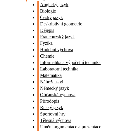
Anglický jazyk
Biologie
Český jazyk
Deskriptivní geometrie
Dějepis
Francouzský jazyk
Fyzika
Hudební výchova
Chemie
Informatika a výpočetní technika
Laboratorní technika
Matematika
Náboženství
Německý jazyk
Občanská výchova
Přírodopis
Ruský jazyk
Sportovní hry
Tělesná výchova
Umění argumentace a prezentace