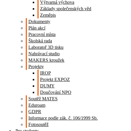
Výtvarná výchova
Základy společenských věd
Zeměpis
Dokumenty
Plán akcí
Pracovní místa
Školská rada
Laboratoř 3D tisku
Nahrávací studio
MAKERS kroužek
Projekty
IROP
Projekt EXPOZ
DUMY
Doučování NPO
Soutěž MATES
Eduroam
GDPR
Informace podle zák. č. 106/1999 Sb.
Fotosoutěž
Pro studenty