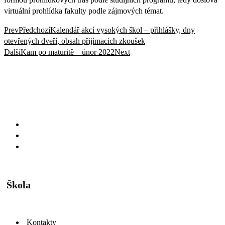
virtuální prohlídka fakulty podle zájmových témat.
Prev
Předchozí
Kalendář akcí vysokých škol – přihlášky, dny
otevřených dveří, obsah přijímacích zkoušek
Další
Kam po maturitě – únor 2022
Next
Škola
Kontakty