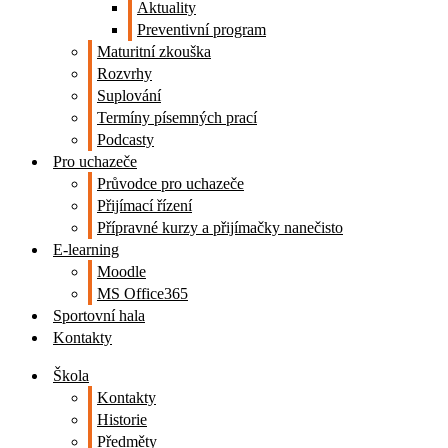
Aktuality
Preventivní program
Maturitní zkouška
Rozvrhy
Suplování
Termíny písemných prací
Podcasty
Pro uchazeče
Průvodce pro uchazeče
Přijímací řízení
Přípravné kurzy a přijímačky nanečisto
E-learning
Moodle
MS Office365
Sportovní hala
Kontakty
Škola
Kontakty
Historie
Předměty