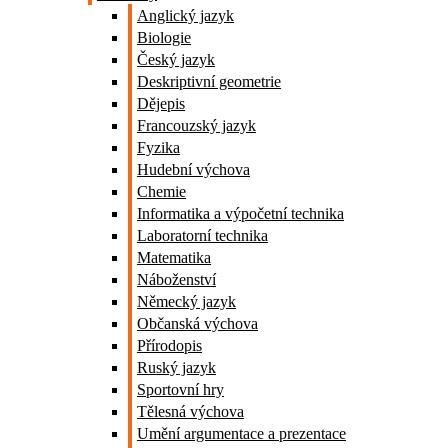
Anglický jazyk
Biologie
Český jazyk
Deskriptivní geometrie
Dějepis
Francouzský jazyk
Fyzika
Hudební výchova
Chemie
Informatika a výpočetní technika
Laboratorní technika
Matematika
Náboženství
Německý jazyk
Občanská výchova
Přírodopis
Ruský jazyk
Sportovní hry
Tělesná výchova
Umění argumentace a prezentace