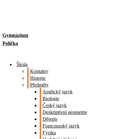
Skip
to
content
Gymnázium
Polička
Škola
Kontakty
Historie
Předměty
Anglický jazyk
Biologie
Český jazyk
Deskriptivní geometrie
Dějepis
Francouzský jazyk
Fyzika