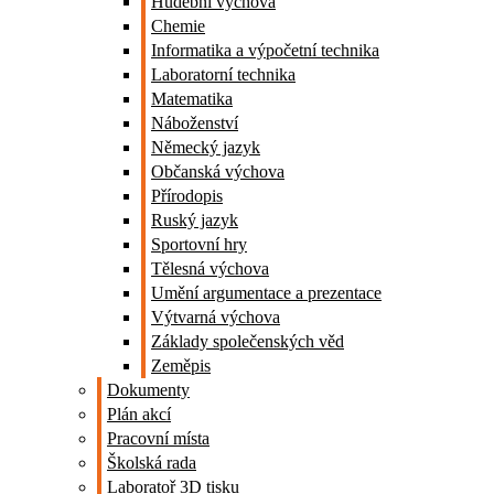
Hudební výchova
Chemie
Informatika a výpočetní technika
Laboratorní technika
Matematika
Náboženství
Německý jazyk
Občanská výchova
Přírodopis
Ruský jazyk
Sportovní hry
Tělesná výchova
Umění argumentace a prezentace
Výtvarná výchova
Základy společenských věd
Zeměpis
Dokumenty
Plán akcí
Pracovní místa
Školská rada
Laboratoř 3D tisku