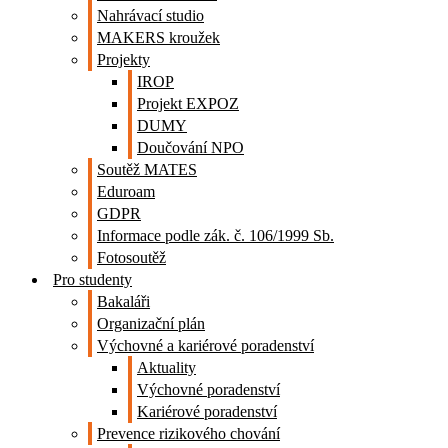
Nahrávací studio
MAKERS kroužek
Projekty
IROP
Projekt EXPOZ
DUMY
Doučování NPO
Soutěž MATES
Eduroam
GDPR
Informace podle zák. č. 106/1999 Sb.
Fotosoutěž
Pro studenty
Bakaláři
Organizační plán
Výchovné a kariérové poradenství
Aktuality
Výchovné poradenství
Kariérové poradenství
Prevence rizikového chování