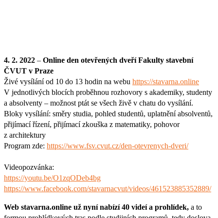
4. 2. 2022
–
Online den otevřených dveří Fakulty stavební
ČVUT v Praze
Živé vysílání od 10 do 13 hodin na webu
https://stavarna.online
V jednotlivých blocích proběhnou rozhovory s akademiky, studenty
a absolventy – možnost ptát se všech živě v chatu do vysílání.
Bloky vysílání: směry studia, pohled studentů, uplatnění absolventů,
přijímací řízení, přijímací zkouška z matematiky, pohovor
z architektury
Program zde:
https://www.fsv.cvut.cz/den-otevrenych-dveri/
Videopozvánka:
https://youtu.be/O1zqODeb4bg
https://www.facebook.com/stavarnacvut/videos/461523885352889/
Web stavarna.online už nyní nabízí 40 videí a prohlídek,
a to
formou prohlídkových tras podle studijních programů, tedy doslova