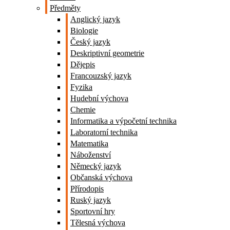
Předměty
Anglický jazyk
Biologie
Český jazyk
Deskriptivní geometrie
Dějepis
Francouzský jazyk
Fyzika
Hudební výchova
Chemie
Informatika a výpočetní technika
Laboratorní technika
Matematika
Náboženství
Německý jazyk
Občanská výchova
Přírodopis
Ruský jazyk
Sportovní hry
Tělesná výchova