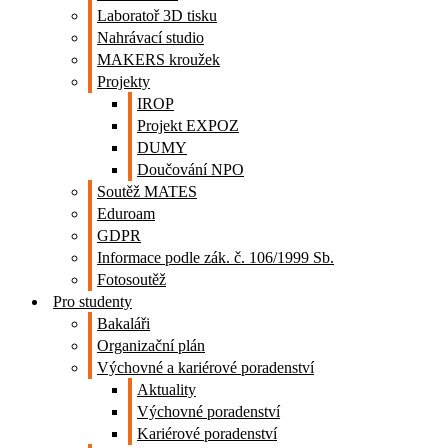
Laboratoř 3D tisku
Nahrávací studio
MAKERS kroužek
Projekty
IROP
Projekt EXPOZ
DUMY
Doučování NPO
Soutěž MATES
Eduroam
GDPR
Informace podle zák. č. 106/1999 Sb.
Fotosoutěž
Pro studenty
Bakaláři
Organizační plán
Výchovné a kariérové poradenství
Aktuality
Výchovné poradenství
Kariérové poradenství