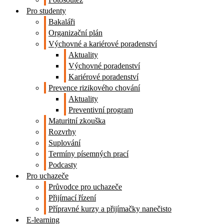
Pro studenty
Bakaláři
Organizační plán
Výchovné a kariérové poradenství
Aktuality
Výchovné poradenství
Kariérové poradenství
Prevence rizikového chování
Aktuality
Preventivní program
Maturitní zkouška
Rozvrhy
Suplování
Termíny písemných prací
Podcasty
Pro uchazeče
Průvodce pro uchazeče
Přijímací řízení
Přípravné kurzy a přijímačky nanečisto
E-learning