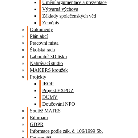
Umění argumentace a prezentace
Výtvarná výchova
Základy společenských věd
Zeměpis
Dokumenty
Plán akcí
Pracovní místa
Školská rada
Laboratoř 3D tisku
Nahrávací studio
MAKERS kroužek
Projekty
IROP
Projekt EXPOZ
DUMY
Doučování NPO
Soutěž MATES
Eduroam
GDPR
Informace podle zák. č. 106/1999 Sb.
Fotosoutěž