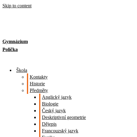
Skip to content
Gymnázium
Polička
Škola
Kontakty
Historie
Předměty
Anglický jazyk
Biologie
Český jazyk
Deskriptivní geometrie
Dějepis
Francouzský jazyk