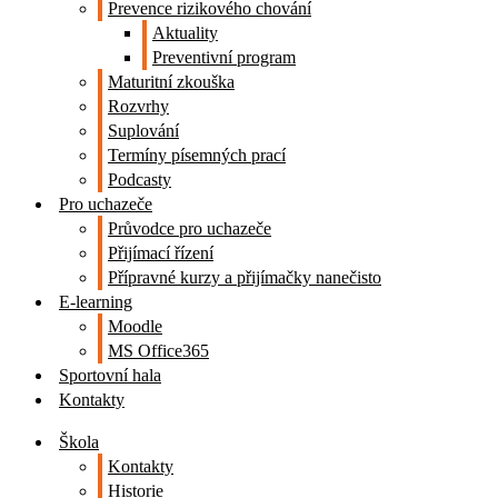
Prevence rizikového chování
Aktuality
Preventivní program
Maturitní zkouška
Rozvrhy
Suplování
Termíny písemných prací
Podcasty
Pro uchazeče
Průvodce pro uchazeče
Přijímací řízení
Přípravné kurzy a přijímačky nanečisto
E-learning
Moodle
MS Office365
Sportovní hala
Kontakty
Škola
Kontakty
Historie