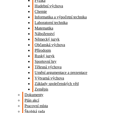
Fyzika
Hudební výchova
Chemie
Informatika a výpočetní technika
Laboratorní technika
Matematika
Náboženství
Německý jazyk
Občanská výchova
Přírodopis
Ruský jazyk
Sportovní hry
Tělesná výchova
Umění argumentace a prezentace
Výtvarná výchova
Základy společenských věd
Zeměpis
Dokumenty
Plán akcí
Pracovní místa
Školská rada