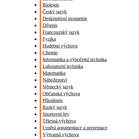
Biologie
Český jazyk
Deskriptivní geometrie
Dějepis
Francouzský jazyk
Fyzika
Hudební výchova
Chemie
Informatika a výpočetní technika
Laboratorní technika
Matematika
Náboženství
Německý jazyk
Občanská výchova
Přírodopis
Ruský jazyk
Sportovní hry
Tělesná výchova
Umění argumentace a prezentace
Výtvarná výchova