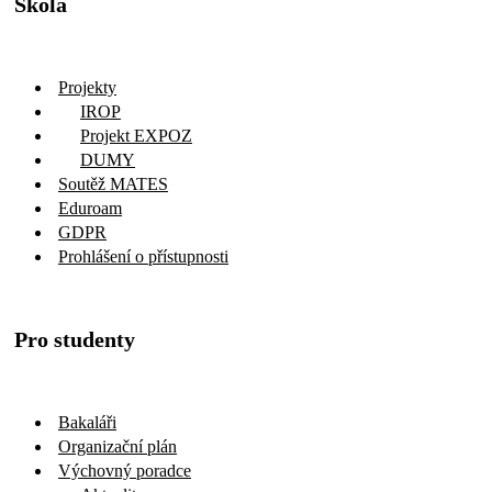
Škola
Projekty
IROP
Projekt EXPOZ
DUMY
Soutěž MATES
Eduroam
GDPR
Prohlášení o přístupnosti
Pro studenty
Bakaláři
Organizační plán
Výchovný poradce