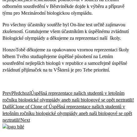
odborném soustředění v Běstviněkde dojde k výběru a přípravě
týmu pro Mezinárodní biologickou olympiádu.
Pro všechny účastníky soutěže byl On-line test určitě zajímavou
zkušeností. Gratulujeme všem účastníkům k úspěšnému zvládnutí
Biologické olympiády a děkujeme za reprezentaci naší školy.
HonzoTobě děkujeme za opakovanou vzornou reprezentaci školy
během Tvého studiapřejeme úspěšné působení na Letním
soustředění nejlepších biologů v republice a samozřejmě úspěšné
zvládnutí přijímaček na tu VŠkterá je pro Tebe prioritní.
Prev
Předchozí
Úspěšná reprezentace našich studentů v letošním
ročníku biologické olympiády aneb naši biologové se opět neztratili!
Další
Clone of Clone of Úspěšná reprezentace našich studentů v
letošním ročníku biologické olympiády aneb naši biologové se opět
neztratili!
Next