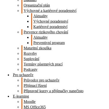
Organizační plán
Výchovné a kariérové poradenství
Aktuality
Výchovné poradenství
Kariérové poradenství
Prevence rizikového chování
Aktuality
Preventivní program
Maturitní zkouška
Rozvrhy
Suplování
Termíny písemných prací
Podcasty
Pro uchazeče
Průvodce pro uchazeče
Přijímací řízení
Přípravné kurzy a přijímačky nanečisto
E-learning
Moodle
MS Office365