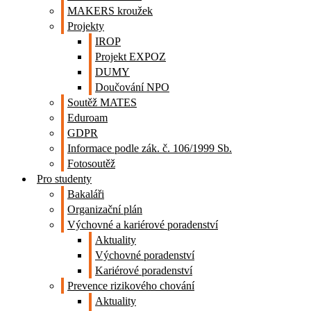
MAKERS kroužek
Projekty
IROP
Projekt EXPOZ
DUMY
Doučování NPO
Soutěž MATES
Eduroam
GDPR
Informace podle zák. č. 106/1999 Sb.
Fotosoutěž
Pro studenty
Bakaláři
Organizační plán
Výchovné a kariérové poradenství
Aktuality
Výchovné poradenství
Kariérové poradenství
Prevence rizikového chování
Aktuality