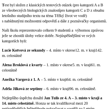
T
est byl složen z klasických testových otázek (pro kategorii A a B
ze všeobecných biologických znalostípro kategorii C a D z obsahu
letošního studijního textu na téma Těžký život ve vodě)
s nabídnutými možnostmi odpovědí a dále z poznávačky organismů.
Naši školu reprezentovalo celkem 9 studentů a výbornou zprávou
ježe se zhostili úlohy velice dobře. Nejúspěšnějšími ve svých
kategoriích byli:
Lucie Kotvová ze sekundy
– 4. místo v okrese12. m. v kraji142.
m. celostátně
Alena Broklová z kvarty
– 1. místo v okrese5. m. v kraji61. m.
celostátně
Anežka Vargová z 1. A
– 5. místo v kraji64. m. celostátně
Adéla Jílková ze septimy
– 6. místo v kraji96. m. celostátně.
Nejlepšího úspěchu dosáhl
Jan Tulis ze 4. A – 3. místo v kraji a
14. místo celostátně.
Honza se tak kvalifikoval mezi 20
nejúspěšnějších řešitelůbude pokračovat v soutěži na Letním