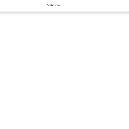
Vytvořila
Školaloka 2021