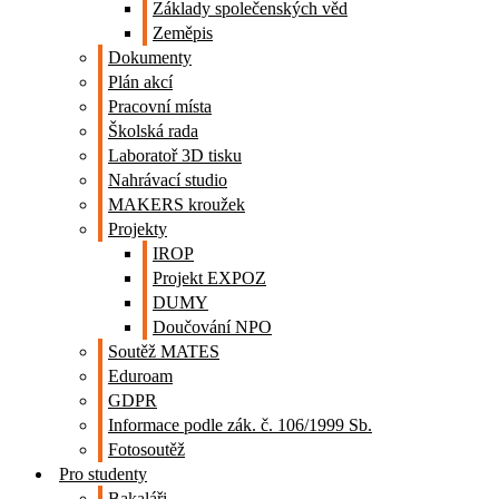
Základy společenských věd
Zeměpis
Dokumenty
Plán akcí
Pracovní místa
Školská rada
Laboratoř 3D tisku
Nahrávací studio
MAKERS kroužek
Projekty
IROP
Projekt EXPOZ
DUMY
Doučování NPO
Soutěž MATES
Eduroam
GDPR
Informace podle zák. č. 106/1999 Sb.
Fotosoutěž
Pro studenty
Bakaláři