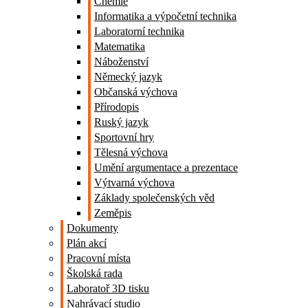
Chemie
Informatika a výpočetní technika
Laboratorní technika
Matematika
Náboženství
Německý jazyk
Občanská výchova
Přírodopis
Ruský jazyk
Sportovní hry
Tělesná výchova
Umění argumentace a prezentace
Výtvarná výchova
Základy společenských věd
Zeměpis
Dokumenty
Plán akcí
Pracovní místa
Školská rada
Laboratoř 3D tisku
Nahrávací studio