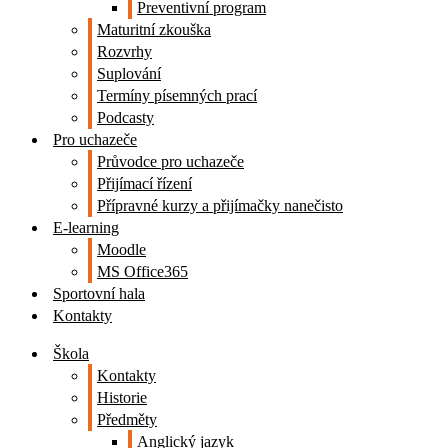
Preventivní program
Maturitní zkouška
Rozvrhy
Suplování
Termíny písemných prací
Podcasty
Pro uchazeče
Průvodce pro uchazeče
Přijímací řízení
Přípravné kurzy a přijímačky nanečisto
E-learning
Moodle
MS Office365
Sportovní hala
Kontakty
Škola
Kontakty
Historie
Předměty
Anglický jazyk